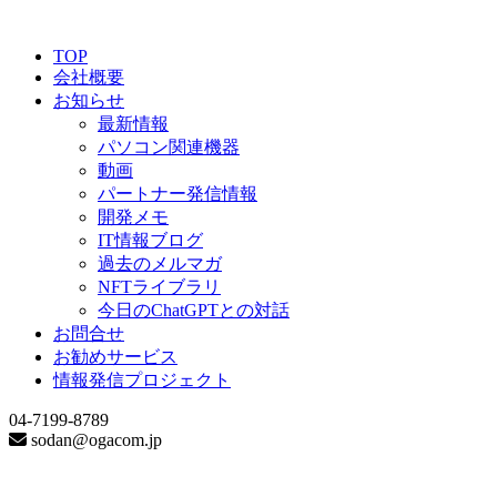
TOP
会社概要
お知らせ
最新情報
パソコン関連機器
動画
パートナー発信情報
開発メモ
IT情報ブログ
過去のメルマガ
NFTライブラリ
今日のChatGPTとの対話
お問合せ
お勧めサービス
情報発信プロジェクト
04-7199-8789
sodan@ogacom.jp
VBA