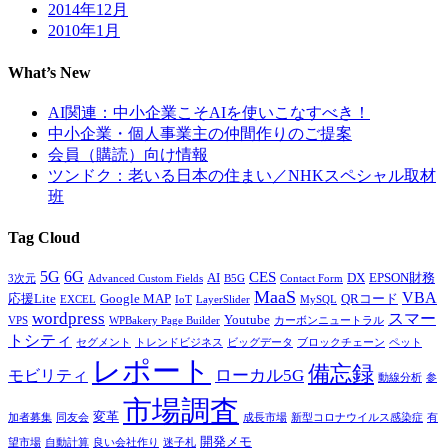
2014年12月
2010年1月
What’s New
AI関連：中小企業こそAIを使いこなすべき！
中小企業・個人事業主の仲間作りのご提案
会員（購読）向け情報
ツンドク：老いる日本の住まい／NHKスペシャル取材
班
Tag Cloud
5G
6G
CES
AI
DX
EPSON財務
3次元
Advanced Custom Fields
B5G
Contact Form
MaaS
VBA
応援Lite
Google MAP
QRコード
EXCEL
IoT
LayerSlider
MySQL
wordpress
スマー
Youtube
VPS
WPBakery Page Builder
カーボンニュートラル
トシティ
セグメント
トレンドビジネス
ビッグデータ
ブロックチェーン
ペット
レポート
備忘録
ローカル5G
モビリティ
動線分析
参
市場調査
変革
加者募集
同友会
成長市場
新型コロナウイルス感染症
有
開発メモ
望市場
自動計算
良い会社作り
迷子札