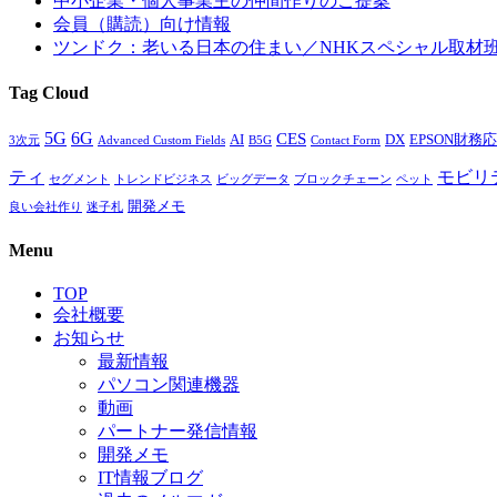
中小企業・個人事業主の仲間作りのご提案
会員（購読）向け情報
ツンドク：老いる日本の住まい／NHKスペシャル取材
Tag Cloud
5G
6G
CES
AI
DX
EPSON財務応援
3次元
Advanced Custom Fields
B5G
Contact Form
ティ
モビリ
セグメント
トレンドビジネス
ビッグデータ
ブロックチェーン
ペット
開発メモ
良い会社作り
迷子札
Menu
TOP
会社概要
お知らせ
最新情報
パソコン関連機器
動画
パートナー発信情報
開発メモ
IT情報ブログ