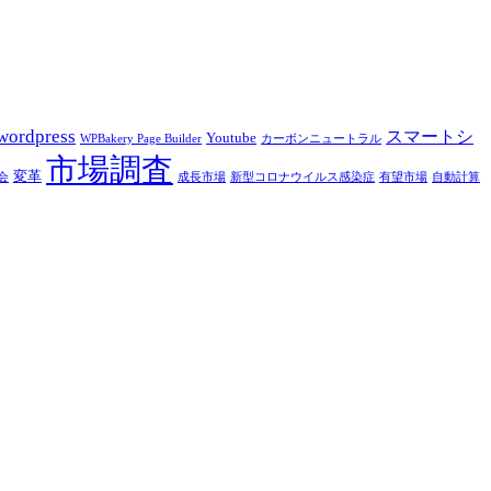
wordpress
スマートシ
Youtube
WPBakery Page Builder
カーボンニュートラル
市場調査
変革
会
成長市場
新型コロナウイルス感染症
有望市場
自動計算