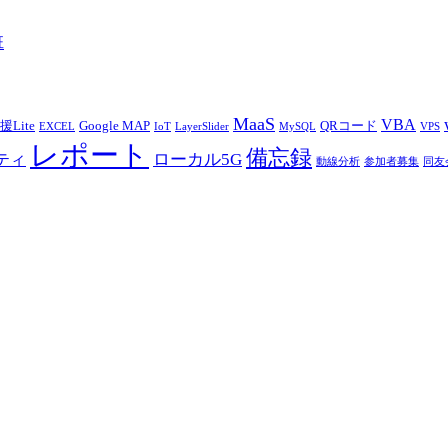
班
MaaS
VBA
Lite
Google MAP
QRコード
EXCEL
IoT
LayerSlider
MySQL
VPS
レポート
備忘録
ローカル5G
ティ
動線分析
参加者募集
同友