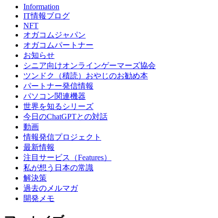
Information
IT情報ブログ
NFT
オガコムジャパン
オガコムパートナー
お知らせ
シニア向けオンラインゲーマーズ協会
ツンドク（積読）おやじのお勧め本
パートナー発信情報
パソコン関連機器
世界を知るシリーズ
今日のChatGPTとの対話
動画
情報発信プロジェクト
最新情報
注目サービス（Features）
私が想う日本の常識
解決策
過去のメルマガ
開発メモ