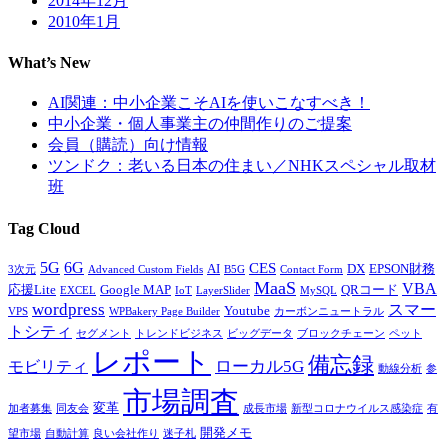
2014年12月
2010年1月
What’s New
AI関連：中小企業こそAIを使いこなすべき！
中小企業・個人事業主の仲間作りのご提案
会員（購読）向け情報
ツンドク：老いる日本の住まい／NHKスペシャル取材
班
Tag Cloud
5G
6G
CES
AI
DX
EPSON財務
3次元
Advanced Custom Fields
B5G
Contact Form
MaaS
VBA
応援Lite
Google MAP
QRコード
EXCEL
IoT
LayerSlider
MySQL
wordpress
スマー
Youtube
VPS
WPBakery Page Builder
カーボンニュートラル
トシティ
セグメント
トレンドビジネス
ビッグデータ
ブロックチェーン
ペット
レポート
備忘録
ローカル5G
モビリティ
動線分析
参
市場調査
変革
加者募集
同友会
成長市場
新型コロナウイルス感染症
有
開発メモ
望市場
自動計算
良い会社作り
迷子札