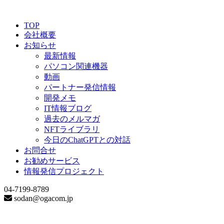
TOP
会社概要
お知らせ
最新情報
パソコン関連機器
動画
パートナー発信情報
開発メモ
IT情報ブログ
過去のメルマガ
NFTライブラリ
今日のChatGPTとの対話
お問合せ
お勧めサービス
情報発信プロジェクト
04-7199-8789
sodan@ogacom.jp
Date Archive