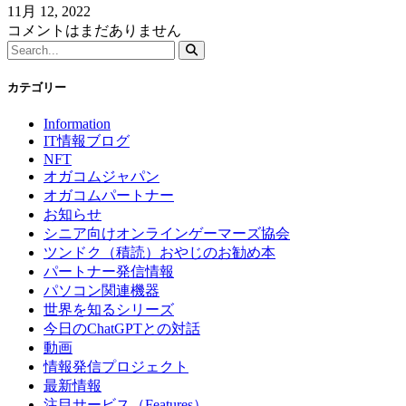
11月 12, 2022
コメントはまだありません
カテゴリー
Information
IT情報ブログ
NFT
オガコムジャパン
オガコムパートナー
お知らせ
シニア向けオンラインゲーマーズ協会
ツンドク（積読）おやじのお勧め本
パートナー発信情報
パソコン関連機器
世界を知るシリーズ
今日のChatGPTとの対話
動画
情報発信プロジェクト
最新情報
注目サービス（Features）