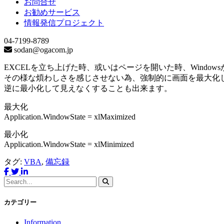
お問合せ
お勧めサービス
情報発信プロジェクト
04-7199-8789
sodan@ogacom.jp
EXCELを立ち上げた時、或いはページを開いた時、Windo
その様な煩わしさを感じさせない為、強制的に画面を最大化
逆に最小化して見えなくすることも出来ます。
最大化
Application.WindowState = xlMaximized
最小化
Application.WindowState = xlMinimized
タグ:
VBA
,
備忘録
カテゴリー
Information