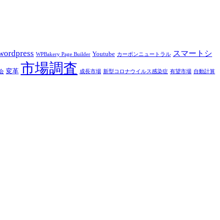
wordpress
スマートシ
Youtube
WPBakery Page Builder
カーボンニュートラル
市場調査
変革
会
成長市場
新型コロナウイルス感染症
有望市場
自動計算