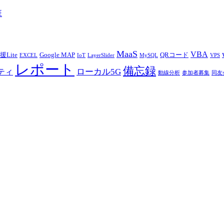
班
MaaS
VBA
Lite
Google MAP
QRコード
EXCEL
IoT
LayerSlider
MySQL
VPS
レポート
備忘録
ローカル5G
ティ
動線分析
参加者募集
同友