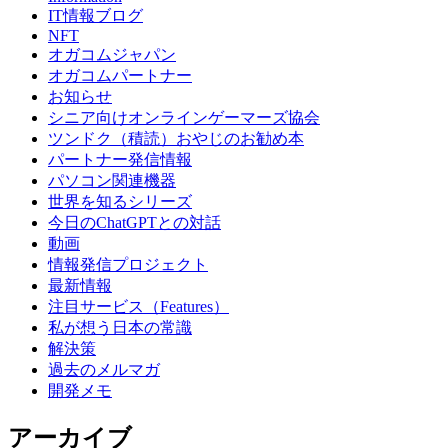
IT情報ブログ
NFT
オガコムジャパン
オガコムパートナー
お知らせ
シニア向けオンラインゲーマーズ協会
ツンドク（積読）おやじのお勧め本
パートナー発信情報
パソコン関連機器
世界を知るシリーズ
今日のChatGPTとの対話
動画
情報発信プロジェクト
最新情報
注目サービス（Features）
私が想う日本の常識
解決策
過去のメルマガ
開発メモ
アーカイブ