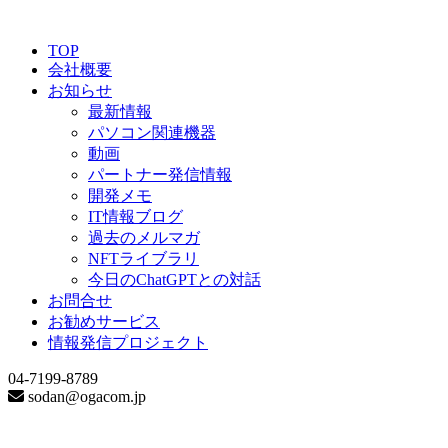
TOP
会社概要
お知らせ
最新情報
パソコン関連機器
動画
パートナー発信情報
開発メモ
IT情報ブログ
過去のメルマガ
NFTライブラリ
今日のChatGPTとの対話
お問合せ
お勧めサービス
情報発信プロジェクト
04-7199-8789
sodan@ogacom.jp
Date Archive