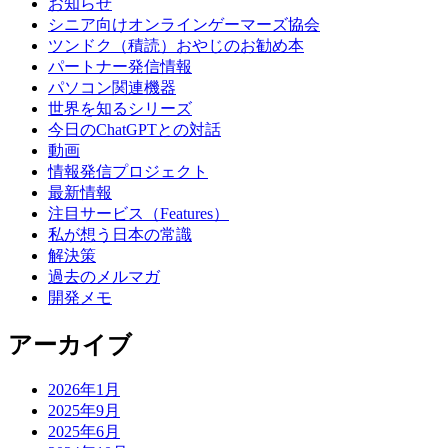
お知らせ
シニア向けオンラインゲーマーズ協会
ツンドク（積読）おやじのお勧め本
パートナー発信情報
パソコン関連機器
世界を知るシリーズ
今日のChatGPTとの対話
動画
情報発信プロジェクト
最新情報
注目サービス（Features）
私が想う日本の常識
解決策
過去のメルマガ
開発メモ
アーカイブ
2026年1月
2025年9月
2025年6月