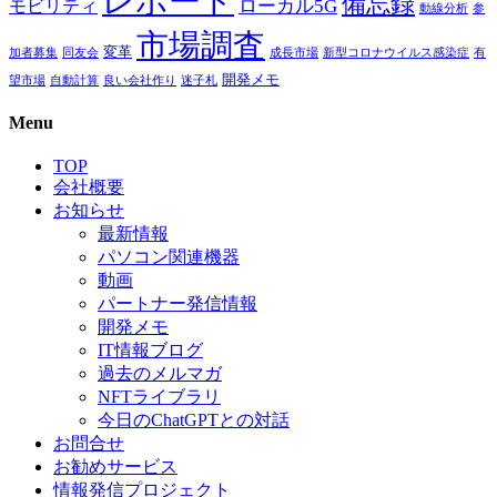
レポート
備忘録
ローカル5G
モビリティ
動線分析
参
市場調査
変革
加者募集
同友会
成長市場
新型コロナウイルス感染症
有
開発メモ
望市場
自動計算
良い会社作り
迷子札
Menu
TOP
会社概要
お知らせ
最新情報
パソコン関連機器
動画
パートナー発信情報
開発メモ
IT情報ブログ
過去のメルマガ
NFTライブラリ
今日のChatGPTとの対話
お問合せ
お勧めサービス
情報発信プロジェクト