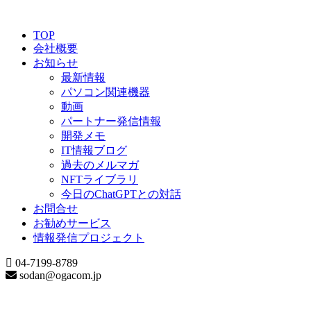
TOP
会社概要
お知らせ
最新情報
パソコン関連機器
動画
パートナー発信情報
開発メモ
IT情報ブログ
過去のメルマガ
NFTライブラリ
今日のChatGPTとの対話
お問合せ
お勧めサービス
情報発信プロジェクト
04-7199-8789
sodan@ogacom.jp
Date Archive