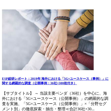
ESP総研レポート：2019年 海外における「5G×ユースケース（事例）」に
関する網羅的な調査（公開事例：36社×300枚付き）
【サブタイトル】 ～ 当該主要ベンダ（36社）を中心に、海
外における「5G×ユースケース（公開事例）」の網羅的な調
査を実施、「5G×ユースケース（公開事例）」×「分野セグ
メント別」の徹底探索・抽出・整理≪合計36社×30...