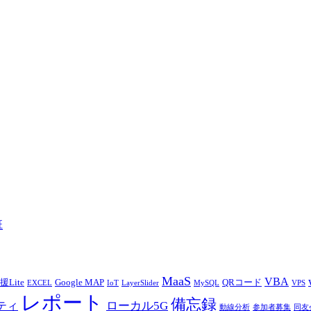
班
MaaS
VBA
Lite
Google MAP
QRコード
EXCEL
IoT
LayerSlider
MySQL
VPS
レポート
備忘録
ローカル5G
ティ
動線分析
参加者募集
同友