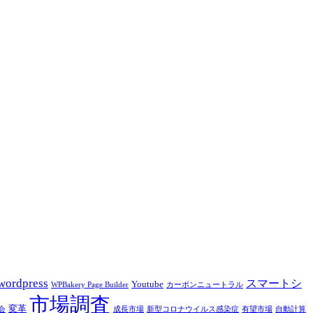
wordpress
スマートシ
Youtube
WPBakery Page Builder
カーボンニュートラル
市場調査
変革
会
成長市場
新型コロナウイルス感染症
有望市場
自動計算