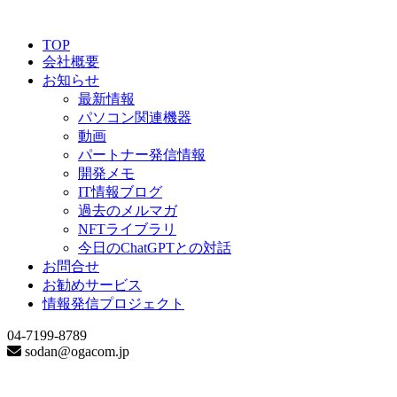
TOP
会社概要
お知らせ
最新情報
パソコン関連機器
動画
パートナー発信情報
開発メモ
IT情報ブログ
過去のメルマガ
NFTライブラリ
今日のChatGPTとの対話
お問合せ
お勧めサービス
情報発信プロジェクト
04-7199-8789
sodan@ogacom.jp
Date Archive