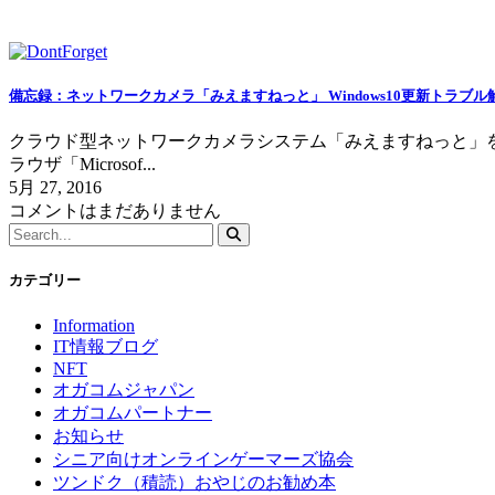
備忘録：ネットワークカメラ「みえますねっと」 Windows10更新トラブル
クラウド型ネットワークカメラシステム「みえますねっと」を４月に登
ラウザ「Microsof...
5月 27, 2016
コメントはまだありません
カテゴリー
Information
IT情報ブログ
NFT
オガコムジャパン
オガコムパートナー
お知らせ
シニア向けオンラインゲーマーズ協会
ツンドク（積読）おやじのお勧め本