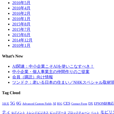
2016年5月
2016年4月
2016年2月
2016年1月
2015年8月
2015年7月
2015年6月
2014年12月
2010年1月
What’s New
AI関連：中小企業こそAIを使いこなすべき！
中小企業・個人事業主の仲間作りのご提案
会員（購読）向け情報
ツンドク：老いる日本の住まい／NHKスペシャル取材
Tag Cloud
5G
6G
CES
AI
DX
EPSON財務応援
3次元
Advanced Custom Fields
B5G
Contact Form
ティ
モビリ
セグメント
トレンドビジネス
ビッグデータ
ブロックチェーン
ペット