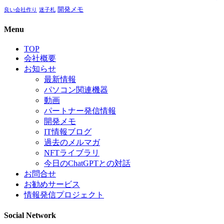
開発メモ
良い会社作り
迷子札
Menu
TOP
会社概要
お知らせ
最新情報
パソコン関連機器
動画
パートナー発信情報
開発メモ
IT情報ブログ
過去のメルマガ
NFTライブラリ
今日のChatGPTとの対話
お問合せ
お勧めサービス
情報発信プロジェクト
Social Network