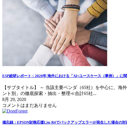
ESP総研レポート：2020年 海外における「AI×ユースケース（事例）」に
【サブタイトル】 ～ 当該主要ベンダ（65社）を中心に、海
ント別」の徹底探索・抽出・整理≪合計65社...
8月 29, 2020
コメントはまだありません
備忘録：EPSON財務応援Lite R4でバックアップエラーが発生した場合の対