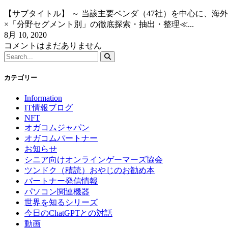
【サブタイトル】 ～ 当該主要ベンダ（47社）を中心に、海
×「分野セグメント別」の徹底探索・抽出・整理≪...
8月 10, 2020
コメントはまだありません
カテゴリー
Information
IT情報ブログ
NFT
オガコムジャパン
オガコムパートナー
お知らせ
シニア向けオンラインゲーマーズ協会
ツンドク（積読）おやじのお勧め本
パートナー発信情報
パソコン関連機器
世界を知るシリーズ
今日のChatGPTとの対話
動画