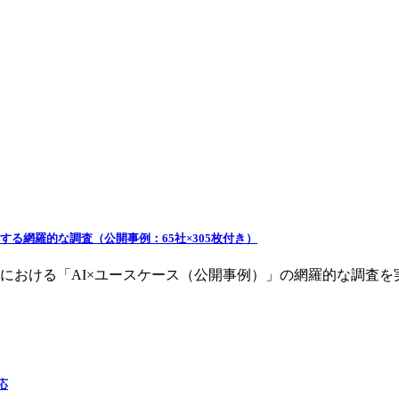
関する網羅的な調査（公開事例：65社×305枚付き）
外における「AI×ユースケース（公開事例）」の網羅的な調査を
応