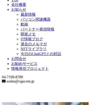
TOP
会社概要
お知らせ
最新情報
パソコン関連機器
動画
パートナー発信情報
開発メモ
IT情報ブログ
過去のメルマガ
NFTライブラリ
今日のChatGPTとの対話
お問合せ
お勧めサービス
情報発信プロジェクト
04-7199-8789
sodan@ogacom.jp
Date Archive