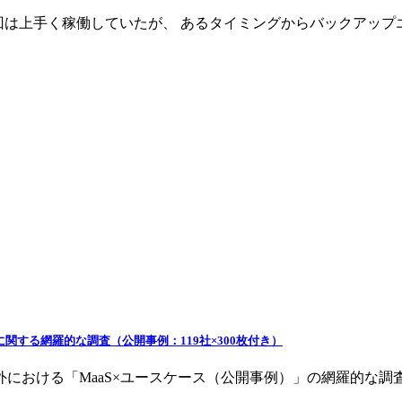
、初回は上手く稼働していたが、 あるタイミングからバックア
に関する網羅的な調査（公開事例：119社×300枚付き）
外における「MaaS×ユースケース（公開事例）」の網羅的な調