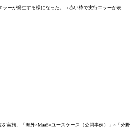
ップエラーが発生する様になった。（赤い枠で実行エラーが表
査を実施、「海外×MaaS×ユースケース（公開事例）」×「分野