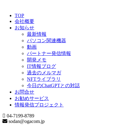
TOP
会社概要
お知らせ
最新情報
パソコン関連機器
動画
パートナー発信情報
開発メモ
IT情報ブログ
過去のメルマガ
NFTライブラリ
今日のChatGPTとの対話
お問合せ
お勧めサービス
情報発信プロジェクト
04-7199-8789
sodan@ogacom.jp