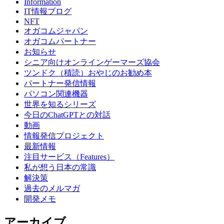
Information
IT情報ブログ
NFT
オガコムジャパン
オガコムパートナー
お知らせ
シニア向けオンラインゲーマーズ協会
ツンドク（積読）おやじのお勧め本
パートナー発信情報
パソコン関連機器
世界を知るシリーズ
今日のChatGPTとの対話
動画
情報発信プロジェクト
最新情報
注目サービス（Features）
私が想う日本の常識
解決策
過去のメルマガ
開発メモ
アーカイブ