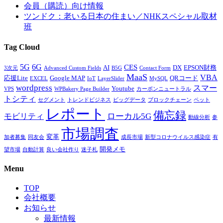
会員（購読）向け情報
ツンドク：老いる日本の住まい／NHKスペシャル取材
班
Tag Cloud
5G
6G
CES
AI
DX
EPSON財務
3次元
Advanced Custom Fields
B5G
Contact Form
MaaS
VBA
応援Lite
Google MAP
QRコード
EXCEL
IoT
LayerSlider
MySQL
wordpress
スマー
Youtube
VPS
WPBakery Page Builder
カーボンニュートラル
トシティ
セグメント
トレンドビジネス
ビッグデータ
ブロックチェーン
ペット
レポート
備忘録
ローカル5G
モビリティ
動線分析
参
市場調査
変革
加者募集
同友会
成長市場
新型コロナウイルス感染症
有
開発メモ
望市場
自動計算
良い会社作り
迷子札
Menu
TOP
会社概要
お知らせ
最新情報