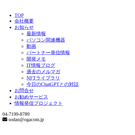
TOP
会社概要
お知らせ
最新情報
パソコン関連機器
動画
パートナー発信情報
開発メモ
IT情報ブログ
過去のメルマガ
NFTライブラリ
今日のChatGPTとの対話
お問合せ
お勧めサービス
情報発信プロジェクト
04-7199-8789
sodan@ogacom.jp