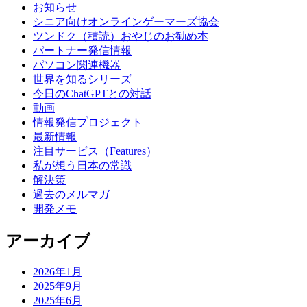
お知らせ
シニア向けオンラインゲーマーズ協会
ツンドク（積読）おやじのお勧め本
パートナー発信情報
パソコン関連機器
世界を知るシリーズ
今日のChatGPTとの対話
動画
情報発信プロジェクト
最新情報
注目サービス（Features）
私が想う日本の常識
解決策
過去のメルマガ
開発メモ
アーカイブ
2026年1月
2025年9月
2025年6月