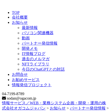
TOP
会社概要
お知らせ
最新情報
パソコン関連機器
動画
パートナー発信情報
開発メモ
IT情報ブログ
過去のメルマガ
NFTライブラリ
今日のChatGPTとの対話
お問合せ
お勧めサービス
情報発信プロジェクト
04-7199-8789
sodan@ogacom.jp
情報サービス／WEB・業務システム企画・開発・運用の株
式会社オガコムジャパン
>
お知らせ
>
パートナー発信情報
>