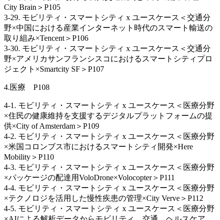
City Brain＞P105
3‐29. モビリティ・スマートシティ x ユースケース＜交通分
野×中国における産業インターネット時代のスマート輸送の
取り組み×Tencent＞P106
3‐30. モビリティ・スマートシティ x ユースケース＜交通分
野×アメリカサンフランシスコにおけるスマートシティプロ
ジェクト×Smartcity SF＞P107
4.医療 P108
4-1. モビリティ・スマートシティ x ユースケース＜医療分野
×住民の健康維持を支援するデジタルプラットフォームの提
供×City of Amsterdam＞P109
4‐2. モビリティ・スマートシティ x ユースケース＜医療分野
×米国コロンブス市におけるスマートシティ開発×Here
Mobility＞P110
4-3. モビリティ・スマートシティ x ユースケース＜医療分野
×パッケージの配達用VoloDrone×Volocopter＞P111
4-4. モビリティ・スマートシティ x ユースケース＜医療分野
×テクノロジを活用した慢性疾患の管理×City Verve＞P112
4-5. モビリティ・スマートシティ x ユースケース＜医療分野
×AIによる解析データからモビリティ、交通、ヘルスケア、