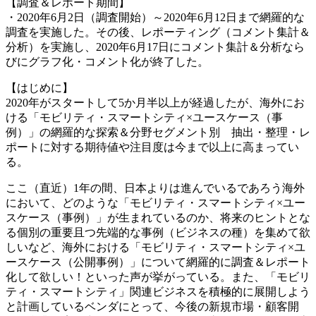
【調査＆レポート期間】
・2020年6月2日（調査開始）～2020年6月12日まで網羅的な
調査を実施した。その後、レポーティング（コメント集計＆
分析）を実施し、2020年6月17日にコメント集計＆分析なら
びにグラフ化・コメント化が終了した。
【はじめに】
2020年がスタートして5か月半以上が経過したが、海外にお
ける「モビリティ・スマートシティ×ユースケース（事
例）」の網羅的な探索＆分野セグメント別 抽出・整理・レ
ポートに対する期待値や注目度は今まで以上に高まってい
る。
ここ（直近）1年の間、日本よりは進んでいるであろう海外
において、どのような「モビリティ・スマートシティ×ユー
スケース（事例）」が生まれているのか、将来のヒントとな
る個別の重要且つ先端的な事例（ビジネスの種）を集めて欲
しいなど、海外における「モビリティ・スマートシティ×ユ
ースケース（公開事例）」について網羅的に調査＆レポート
化して欲しい！といった声が挙がっている。また、「モビリ
ティ・スマートシティ」関連ビジネスを積極的に展開しよう
と計画しているベンダにとって、今後の新規市場・顧客開