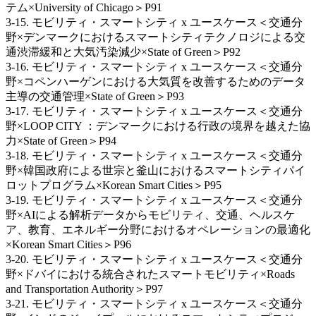
テム×University of Chicago＞P91
3-15. モビリティ・スマートシティ x ユースケース＜交通分
野×デンマークにおけるスマートシティテクノロジによる交
通渋滞緩和と大気汚染減少×State of Green＞P92
3‐16. モビリティ・スマートシティ x ユースケース＜交通分
野×コペンハーゲンにおける大気質を改善するためのデータ
主導の交通管理×State of Green＞P93
3-17. モビリティ・スマートシティ x ユースケース＜交通分
野×LOOP CITY ：デンマークにおける行政の境界を越えた協
力×State of Green＞P94
3-18. モビリティ・スマートシティ x ユースケース＜交通分
野×韓国政府による世宗と釜山におけるスマートシティパイ
ロットプログラム×Korean Smart Cities＞P95
3-19. モビリティ・スマートシティ x ユースケース＜交通分
野×AIによる解析データからモビリティ、交通、ヘルスケ
ア、教育、エネルギー分野におけるオペレーションの最適化
×Korean Smart Cities＞P96
3‐20. モビリティ・スマートシティ x ユースケース＜交通分
野×ドバイにおける統合されたスマートモビリティ×Roads
and Transportation Authority＞P97
3‐21. モビリティ・スマートシティ x ユースケース＜交通分