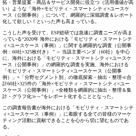
拓・営業提案・商品＆サービス開発に役立つ（活用価値が高
い）ような「海外×モビリティ・スマートシティ×ユースケ
ース（公開事例）」について、網羅的に深堀調査＆レポート
化して欲しい！といった声も高まっている。
こうした声を受けて、ESP総研では急速に調査ニーズが高ま
っている“2020年 海外における「モビリティ・スマートシテ
ィ×ユースケース（事例）」に関する網羅的な調査（公開事
例：60社×325枚付き） ” ～ 当該主要ベンダ（60社）を中心
に、海外における「モビリティ・スマートシティ×ユースケ
ース（公開事例）」の網羅的な調査を実施、海外における
「モビリティ・スマートシティ×ユースケース（公開事
例）」×「分野セグメント別」の徹底探索・抽出・整理≪合
計60社×325件の「海外×モビリティ・スマートシティ×ユー
スケース（公開事例）」×全種類を網羅的に抽出・整理＆集
計・グラフ化≫～”をレポート化することとなった。
この調査報告書が海外における「モビリティ・スマートシテ
ィ×ユースケース（事例）」に着眼する全ての皆様のマーケ
ティング活動に貢献できることを心から切に望むものであ
る。