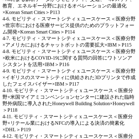
教育、エネルギー分野におけるオペレーションの最適化
×Korean Smart Cities＞P113
4-6. モビリティ・スマートシティ x ユースケース＜医療分野
×世宗市における医療サービス提供のためのプラットフォー
ム開発×Korean Smart Cities＞P114
4-7. モビリティ・スマートシティ x ユースケース＜医療分野
×アメリカにおけるチャットボットの需要拡大×IBM＞P115
4-8. モビリティ・スマートシティ x ユースケース＜医療分野
×欧米におけるCOVID-19に関する質問の回答にワトソンア
シスタントを活用×IBM＞P116
4-9. モビリティ・スマートシティ x ユースケース＜医療分野
×イギリスのスマートシティに供給された3Dプリンタで作成
したフェイスバイザー×IBM＞P117
4-10. モビリティ・スマートシティ x ユースケース＜医療分
野×米国マイアミコンベンションセンターに建設された臨時
野外病院に導入されたHoneywell Building Solution×Honeywell
＞P118
4-11. モビリティ・スマートシティ x ユースケース＜医療分
野×リテール業におけるNFCの導入による決済の簡素化
×DHL＞P119
4-12. モビリティ・スマートシティ x ユースケース＜医療分