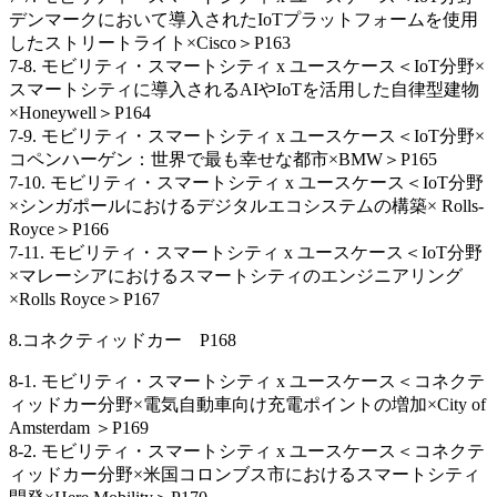
デンマークにおいて導入されたIoTプラットフォームを使用
したストリートライト×Cisco＞P163
7-8. モビリティ・スマートシティ x ユースケース＜IoT分野×
スマートシティに導入されるAIやIoTを活用した自律型建物
×Honeywell＞P164
7-9. モビリティ・スマートシティ x ユースケース＜IoT分野×
コペンハーゲン：世界で最も幸せな都市×BMW＞P165
7-10. モビリティ・スマートシティ x ユースケース＜IoT分野
×シンガポールにおけるデジタルエコシステムの構築× Rolls-
Royce＞P166
7-11. モビリティ・スマートシティ x ユースケース＜IoT分野
×マレーシアにおけるスマートシティのエンジニアリング
×Rolls Royce＞P167
8.コネクティッドカー P168
8-1. モビリティ・スマートシティ x ユースケース＜コネクテ
ィッドカー分野×電気自動車向け充電ポイントの増加×City of
Amsterdam ＞P169
8‐2. モビリティ・スマートシティ x ユースケース＜コネクテ
ィッドカー分野×米国コロンブス市におけるスマートシティ