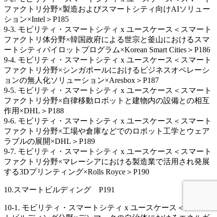
ファクトリ分野×製造およびスマートシティ向けAIソリュー
ション×Intel＞P185
9-3. モビリティ・スマートシティ x ユースケース＜スマート
ファクトリ体分野×韓国政府による世宗と釜山におけるスマ
ートシティパイロットプログラム×Korean Smart Cities＞P186
9-4. モビリティ・スマートシティ x ユースケース＜スマート
ファクトリ分野×シンガポールにおけるビジネスオペレーシ
ョンの無人化ソリューション×Aresbox＞P187
9-5. モビリティ・スマートシティ x ユースケース＜スマート
ファクトリ分野×自律移動ロボットと建物内の設備との相互
作用×DHL＞P188
9-6. モビリティ・スマートシティ x ユースケース＜スマート
ファクトリ分野×工場や倉庫などでのロボット工学とウェア
ラブルの展開×DHL＞P189
9-7. モビリティ・スマートシティ x ユースケース＜スマート
ファクトリ分野×マレーシアにおける製造業で活用され発展
する3Dプリンティング×Rolls Royce＞P190
10.スマートビルディング P191
10-1. モビリティ・スマートシティ x ユースケース＜スマー