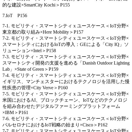
的な建設×SmartCity Kochi＞P155
7.IoT P156
7-1. モビリティ・スマートシティ x ユースケース＜IoT分野×
東京都の取り組み×Here Mobility＞P157
7-2. モビリティ・スマートシティ x ユースケース＜IoT分野×
スマートシティにおけるIoTの導入：GEによる「City IQ」ソ
リューション×Intel＞P158
7-3. モビリティ・スマートシティ x ユースケース＜IoT分野×
スマートシティ開発の支援を進める「Danish Outdoor Lighting
Lab」×State of Green＞P159
7-4. モビリティ・スマートシティ x ユースケース＜IoT分野×
イギリス、マンチェスターにおけるテクノロジを活用した慢
性疾患の管理×City Verve＞P160
7-5. モビリティ・スマートシティ x ユースケース＜IoT分野×
米国におけるAI、ブロックチェーン、IoTなどのテクノロジ
を組み合わせたデジタルファーミングプラットフォーム
×IBM＞P161
7-6. モビリティ・スマートシティ x ユースケース＜IoT分野×
バルセロナにおけるIoT戦略の始まり×Cisco＞P162
7-7. モビリティ・スマートシティ x ユースケース＜IoT分野×