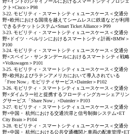
野×インドのジャイプールにおけるスマートシティプロジェ
クト×Cisco＞P98
3‐22. モビリティ・スマートシティ x ユースケース＜交通分
野×欧州における国境を越えてシームレスに鉄道などが利用
できるチケットシステム×Smart Ticket Alliance＞P99
3-23. モビリティ・スマートシティ x ユースケース＜交通分
野×ドイツ・ベルリンにおけるスマートシティ計画×BMW＞
P100
3‐24. モビリティ・スマートシティ x ユースケース＜交通分
野×スペイン・サンタンデールにおけるスマートシティ戦略
×Volkswagen＞P101
3‐25. モビリティ・スマートシティ x ユースケース＜交通分
野×欧州およびラテンアメリカにおいて導入されている
「Free Now」モビリティサービス×Daimler＞P102
3‐26. モビリティ・スマートシティ x ユースケース＜交通分
野×ダイムラー社と提携するフローティングカーシェアリン
グサービス「Share Now」×Daimler＞P103
3‐27. モビリティ・スマートシティ x ユースケース＜交通分
野×中国・ 杭州における交通渋滞と信号制御システム×ET
City Brain＞P104
3‐28. モビリティ・スマートシティ x ユースケース＜交通分
野×中国・ 杭州における公共交通機関と車両の配車管理×ET