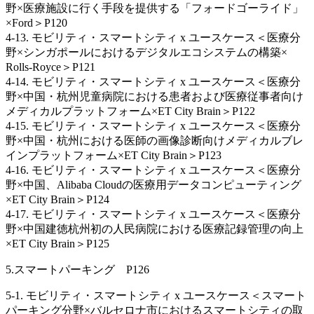
野×医療施設に行く手段を提供する「フォードゴーライド」
×Ford＞P120
4-13. モビリティ・スマートシティ x ユースケース＜医療分
野×シンガポールにおけるデジタルエコシステムの構築×
Rolls-Royce＞P121
4-14. モビリティ・スマートシティ x ユースケース＜医療分
野×中国・杭州児童病院における患者および医療従事者向け
メディカルプラットフォーム×ET City Brain＞P122
4-15. モビリティ・スマートシティ x ユースケース＜医療分
野×中国・杭州における医師の画像診断向けメディカルブレ
インプラットフォーム×ET City Brain＞P123
4-16. モビリティ・スマートシティ x ユースケース＜医療分
野×中国、Alibaba Cloudの医療用データコンピューティング
×ET City Brain＞P124
4-17. モビリティ・スマートシティ x ユースケース＜医療分
野×中国建徳杭州初の人民病院における医療記録管理の向上
×ET City Brain＞P125
5.スマートパーキング P126
5-1. モビリティ・スマートシティ x ユースケース＜スマート
パーキング分野×バルセロナ市におけるスマートシティの取