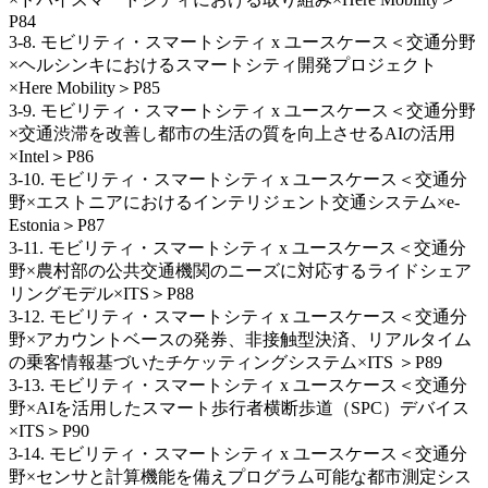
P84
3-8. モビリティ・スマートシティ x ユースケース＜交通分野
×ヘルシンキにおけるスマートシティ開発プロジェクト
×Here Mobility＞P85
3‐9. モビリティ・スマートシティ x ユースケース＜交通分野
×交通渋滞を改善し都市の生活の質を向上させるAIの活用
×Intel＞P86
3‐10. モビリティ・スマートシティ x ユースケース＜交通分
野×エストニアにおけるインテリジェント交通システム×e-
Estonia＞P87
3-11. モビリティ・スマートシティ x ユースケース＜交通分
野×農村部の公共交通機関のニーズに対応するライドシェア
リングモデル×ITS＞P88
3-12. モビリティ・スマートシティ x ユースケース＜交通分
野×アカウントベースの発券、非接触型決済、リアルタイム
の乗客情報基づいたチケッティングシステム×ITS ＞P89
3‐13. モビリティ・スマートシティ x ユースケース＜交通分
野×AIを活用したスマート歩行者横断歩道（SPC）デバイス
×ITS＞P90
3‐14. モビリティ・スマートシティ x ユースケース＜交通分
野×センサと計算機能を備えプログラム可能な都市測定シス