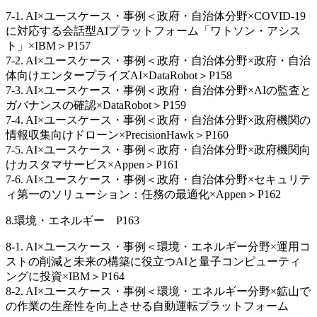
7-1. AI×ユースケース・事例＜政府・自治体分野×COVID-19
に対応する会話型AIプラットフォーム「ワトソン・アシス
ト」×IBM＞P157
7-2. AI×ユースケース・事例＜政府・自治体分野×政府・自治
体向けエンタープライズAI×DataRobot＞P158
7-3. AI×ユースケース・事例＜政府・自治体分野×AIの監査と
ガバナンスの確認×DataRobot＞P159
7-4. AI×ユースケース・事例＜政府・自治体分野×政府機関の
情報収集向けドローン×PrecisionHawk＞P160
7-5. AI×ユースケース・事例＜政府・自治体分野×政府機関向
けカスタマサービス×Appen＞P161
7-6. AI×ユースケース・事例＜政府・自治体分野×セキュリテ
ィ第一のソリューション：任務の最適化×Appen＞P162
8.環境・エネルギー P163
8-1. AI×ユースケース・事例＜環境・エネルギー分野×運用コ
ストの削減と未来の構築に役立つAIと量子コンピューティ
ングに投資×IBM＞P164
8-2. AI×ユースケース・事例＜環境・エネルギー分野×鉱山で
の作業の生産性を向上させる自動運転プラットフォーム