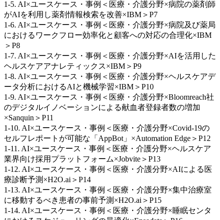
1-5. AI×ユースケース・事例＜医療・介護分野×病院の薬剤師
がAIを利用し薬剤情報検索を改善×IBM＞P7
1-6. AI×ユースケース・事例＜医療・介護分野×病院及び薬局
におけるワークフロー効率化と顧客への対応の合理化×IBM
＞P8
1-7. AI×ユースケース・事例＜医療・介護分野×AIを活用した
ヘルスケアアナレティックス×IBM＞P9
1-8. AI×ユースケース・事例＜医療・介護分野×ヘルスケアデ
ータ分析におけるAIと機械学習×IBM＞P10
1-9. AI×ユースケース・事例＜医療・介護分野×Bloomreach社
のデジタルイノベーションによる献血者登録者数の増加
×Sanquin＞P11
1-10. AI×ユースケース・事例＜医療・介護分野×Covid-19の
セルフレポートが可能な「AppBot」×Automation Edge＞P12
1-11. AI×ユースケース・事例＜医療・介護分野×ヘルスケア
業界向け採用プラットフォーム×Jobvite＞P13
1-12. AI×ユースケース・事例＜医療・介護分野×AIによる医
療診断予測×H2O.ai＞P14
1-13. AI×ユースケース・事例＜医療・介護分野×集中治療室
に移動するべき患者の事前予測×H2O.ai＞P15
1-14. AI×ユースケース・事例＜医療・介護分野×睡眠センタ