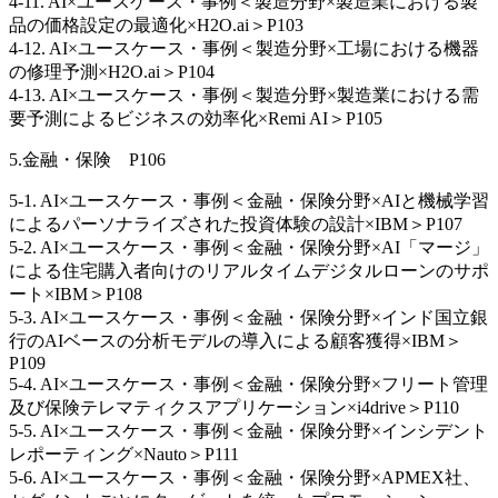
4-11. AI×ユースケース・事例＜製造分野×製造業における製
品の価格設定の最適化×H2O.ai＞P103
4-12. AI×ユースケース・事例＜製造分野×工場における機器
の修理予測×H2O.ai＞P104
4-13. AI×ユースケース・事例＜製造分野×製造業における需
要予測によるビジネスの効率化×Remi AI＞P105
5.金融・保険 P106
5-1. AI×ユースケース・事例＜金融・保険分野×AIと機械学習
によるパーソナライズされた投資体験の設計×IBM＞P107
5-2. AI×ユースケース・事例＜金融・保険分野×AI「マージ」
による住宅購入者向けのリアルタイムデジタルローンのサポ
ート×IBM＞P108
5-3. AI×ユースケース・事例＜金融・保険分野×インド国立銀
行のAIベースの分析モデルの導入による顧客獲得×IBM＞
P109
5-4. AI×ユースケース・事例＜金融・保険分野×フリート管理
及び保険テレマティクスアプリケーション×i4drive＞P110
5-5. AI×ユースケース・事例＜金融・保険分野×インシデント
レポーティング×Nauto＞P111
5-6. AI×ユースケース・事例＜金融・保険分野×APMEX社、