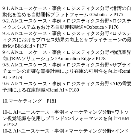
9-1. AI×ユースケース・事例＜ロジスティクス分野×港湾の自
動化を進める自動運転プラットフォーム×Oxbotica＞P175
9-2. AI×ユースケース・事例＜ロジスティクス分野×ロジステ
ィクスシステムもおける自動運転輸送×Oxbotica＞P176
9-3. AI×ユースケース・事例＜ロジスティクス分野×ロジステ
ィクスにおけるプロセス効果の向上とサプライチェーンの最
適化×Blickfeld＞P177
9-4. AI×ユースケース・事例＜ロジスティクス分野×物流業界
向けRPAソリューション×Automation Edge＞P178
9-5. AI×ユースケース・事例＜ロジスティクス分野×サプライ
チェーンの正確な需要計画により在庫の可用性を向上×Remi
AI＞P179
9-6. AI×ユースケース・事例＜ロジスティクス分野×AIの需要
予測による在庫削減×Remi AI＞P180
10.マーケティング P181
10-1. AI×ユースケース・事例＜マーケティング分野×ワトソ
ン視覚認識を使用しブランドのパフォーマンスを向上×IBM
＞P182
10-2. AI×ユースケース・事例＜マーケティング分野×インド