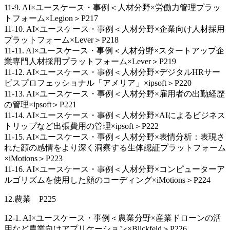
11-9. AI×ユースケース・事例＜人材分野×労働力管理プラッ
トフォーム×Legion＞P217
11-10. AI×ユースケース・事例＜人材分野×企業向け人材採用
プラットフォーム×Lever＞P218
11-11. AI×ユースケース・事例＜人材分野×スタートアップ企
業専門人材採用プラットフォーム×Lever＞P219
11-12. AI×ユースケース・事例＜人材分野×デジタルHRサー
ビスプロフェッショナル「アメリア」×ipsoft＞P220
11-13. AI×ユースケース・事例＜人材分野×雇用者の出勤経歴
の管理×ipsoft＞P221
11-14. AI×ユースケース・事例＜人材分野×AIによるビジネス
トリップなど出張費用の管理×ipsoft＞P222
11-15. AI×ユースケース・事例＜人材分野×表情分析：表現さ
れた顔の感情をより深く洞察する生体認証プラットフォーム
×iMotions＞P223
11-16. AI×ユースケース・事例＜人材分野×コンピューターア
ルゴリズムを使用した顔のコーディング×iMotions＞P224
12.農業 P225
12-1. AI×ユースケース・事例＜農業分野×産業ドローンの活
用など農業向けアプリケーション×Blickfeld＞P226