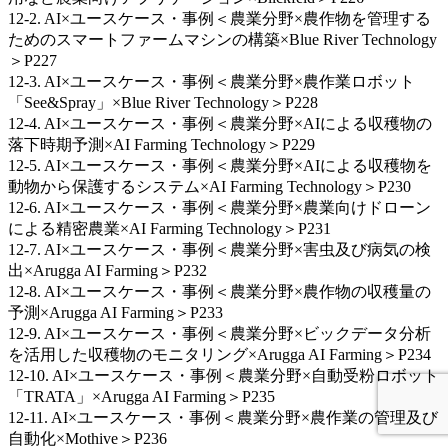
12-2. AI×ユースケース・事例＜農業分野×農作物を管理する
ためのスマートファームマシンの構築×Blue River Technology
＞P227
12-3. AI×ユースケース・事例＜農業分野×農作業ロボット
「See&Spray」×Blue River Technology＞P228
12-4. AI×ユースケース・事例＜農業分野×AIによる収穫物の
落下時期予測×AI Farming Technology＞P229
12-5. AI×ユースケース・事例＜農業分野×AIによる収穫物を
動物から保護するシステム×AI Farming Technology＞P230
12-6. AI×ユースケース・事例＜農業分野×農業向けドローン
による精密農業×AI Farming Technology＞P231
12-7. AI×ユースケース・事例＜農業分野×害虫及び病気の検
出×Arugga AI Farming＞P232
12-8. AI×ユースケース・事例＜農業分野×農作物の収穫量の
予測×Arugga AI Farming＞P233
12-9. AI×ユースケース・事例＜農業分野×ビックデータ分析
を活用した収穫物のモニタリング×Arugga AI Farming＞P234
12-10. AI×ユースケース・事例＜農業分野×自動受粉ロボット
「TRATA」×Arugga AI Farming＞P235
12-11. AI×ユースケース・事例＜農業分野×農作業の管理及び
自動化×Mothive＞P236