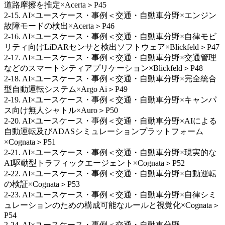
道路摩擦を推定×Acerta＞P45
2-15. AI×ユースケース・事例＜交通・自動車分野×エンジン
故障モードの検出×Acerta＞P46
2-16. AI×ユースケース・事例＜交通・自動車分野×自律モビ
リティ向けLiDARセンサと検出ソフトウェア×Blickfeld＞P47
2-17. AI×ユースケース・事例＜交通・自動車分野×交通管理
などのスマートシティアプリケーション×Blickfeld＞P48
2-18. AI×ユースケース・事例＜交通・自動車分野×完全統合
型自動運転システム×Argo Ai＞P49
2-19. AI×ユースケース・事例＜交通・自動車分野×キャンパ
ス向け無人シャトル×Auro＞P50
2-20. AI×ユースケース・事例＜交通・自動車分野×AIによる
自動運転及びADASシミュレーションプラットフォーム
×Cognata＞P51
2-21. AI×ユースケース・事例＜交通・自動車分野×現実的な
AI駆動型トラフィックエージェント×Cognata＞P52
2-22. AI×ユースケース・事例＜交通・自動車分野×自動運転
の検証×Cognata＞P53
2-23. AI×ユースケース・事例＜交通・自動車分野×自律シミ
ュレーションのための構成可能なルールと視覚化×Cognata＞
P54
2-24. AI×ユースケース・事例＜交通・自動車分野