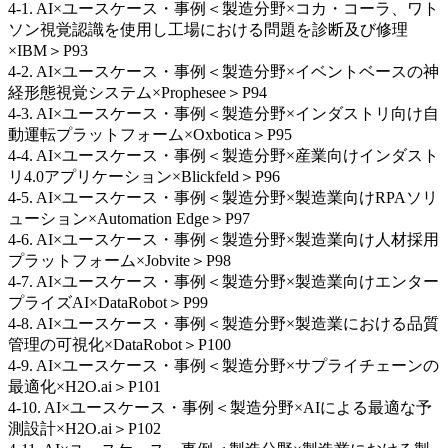
4-1. AI×ユースケース・事例＜製造分野×コカ・コーラ、ワト
ソン視覚認識を使用し工場における問題を診断及び修理
×IBM＞P93
4-2. AI×ユースケース・事例＜製造分野×イベントベースの神
経形態視覚システム×Prophesee＞P94
4-3. AI×ユースケース・事例＜製造分野×インダストリ向け自
動運転プラットフォーム×Oxbotica＞P95
4-4. AI×ユースケース・事例＜製造分野×産業向けインダスト
リ4.0アプリケーション×Blickfeld＞P96
4-5. AI×ユースケース・事例＜製造分野×製造業向けRPAソリ
ューション×Automation Edge＞P97
4-6. AI×ユースケース・事例＜製造分野×製造業向け人材採用
プラットフォーム×Jobvite＞P98
4-7. AI×ユースケース・事例＜製造分野×製造業向けエンター
プライズAI×DataRobot＞P99
4-8. AI×ユースケース・事例＜製造分野×製造業における品質
管理の可視化×DataRobot＞P100
4-9. AI×ユースケース・事例＜製造分野×サプライチェーンの
最適化×H2O.ai＞P101
4-10. AI×ユースケース・事例＜製造分野×AIによる最適な予
測設計×H2O.ai＞P102