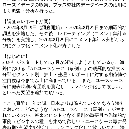
ローズドデータの収集、プラス弊社内データベースの活用に
より調査・分析を行った。
【調査＆レポート期間】
・2020年8月19日（調査開始）～2020年8月25日まで網羅的な
調査を実施した。その後、レポーティング（コメント集計＆
分析）を実施し、2020年8月29日にコメント集計＆分析なら
びにグラフ化・コメント化が終了した。
【はじめに】
2020年がスタートして8か月が経過しようとしているが、海
外における「AI×ユースケース（事例）」の網羅的な探索＆
分野セグメント別 抽出・整理・レポートに対する期待値や
注目度は今まで以上に高まっている。 また、ユースケース
毎に発表時期×有望度を測定し、ランキング化して欲しい、
といった要望を追加で頂いた。
ここ（直近）1年の間、日本よりは進んでいるであろう海外
において、どのような「AI×ユースケース（事例）」が生ま
れているのか、将来のヒントとなる個別の重要且つ先端的な
事例（ビジネスの種）を集めて欲しい・ユースケース毎に発
表時期×有望度を測定し、ランキング化して欲しいなど、海