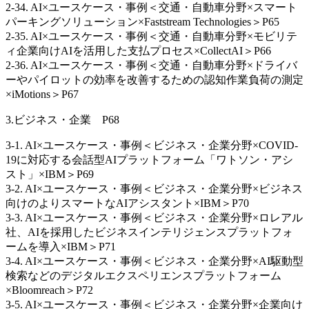
2-34. AI×ユースケース・事例＜交通・自動車分野×スマート
パーキングソリューション×Faststream Technologies＞P65
2-35. AI×ユースケース・事例＜交通・自動車分野×モビリテ
ィ企業向けAIを活用した支払プロセス×CollectAI＞P66
2-36. AI×ユースケース・事例＜交通・自動車分野×ドライバ
ーやパイロットの効率を改善するための認知作業負荷の測定
×iMotions＞P67
3.ビジネス・企業 P68
3-1. AI×ユースケース・事例＜ビジネス・企業分野×COVID-
19に対応する会話型AIプラットフォーム「ワトソン・アシ
スト」×IBM＞P69
3-2. AI×ユースケース・事例＜ビジネス・企業分野×ビジネス
向けのよりスマートなAIアシスタント×IBM＞P70
3-3. AI×ユースケース・事例＜ビジネス・企業分野×ロレアル
社、AIを採用したビジネスインテリジェンスプラットフォ
ームを導入×IBM＞P71
3-4. AI×ユースケース・事例＜ビジネス・企業分野×AI駆動型
検索などのデジタルエクスペリエンスプラットフォーム
×Bloomreach＞P72
3-5. AI×ユースケース・事例＜ビジネス・企業分野×企業向け