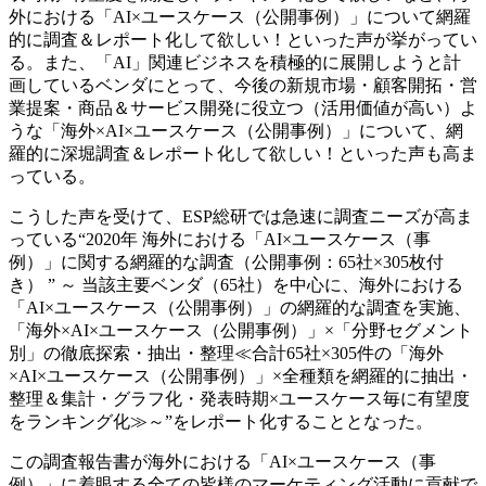
外における「AI×ユースケース（公開事例）」について網羅
的に調査＆レポート化して欲しい！といった声が挙がってい
る。また、「AI」関連ビジネスを積極的に展開しようと計
画しているベンダにとって、今後の新規市場・顧客開拓・営
業提案・商品＆サービス開発に役立つ（活用価値が高い）よ
うな「海外×AI×ユースケース（公開事例）」について、網
羅的に深堀調査＆レポート化して欲しい！といった声も高ま
っている。
こうした声を受けて、ESP総研では急速に調査ニーズが高ま
っている“2020年 海外における「AI×ユースケース（事
例）」に関する網羅的な調査（公開事例：65社×305枚付
き） ” ～ 当該主要ベンダ（65社）を中心に、海外における
「AI×ユースケース（公開事例）」の網羅的な調査を実施、
「海外×AI×ユースケース（公開事例）」×「分野セグメント
別」の徹底探索・抽出・整理≪合計65社×305件の「海外
×AI×ユースケース（公開事例）」×全種類を網羅的に抽出・
整理＆集計・グラフ化・発表時期×ユースケース毎に有望度
をランキング化≫～”をレポート化することとなった。
この調査報告書が海外における「AI×ユースケース（事
例）」に着眼する全ての皆様のマーケティング活動に貢献で