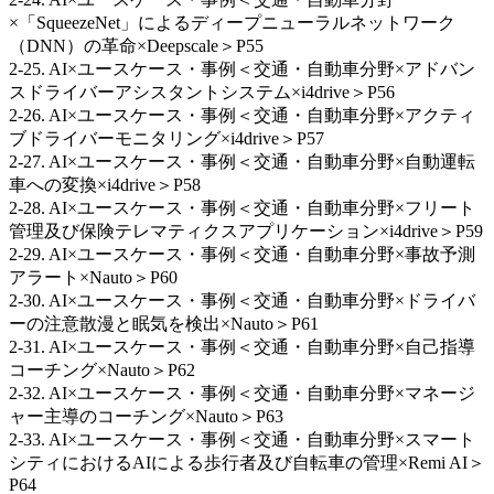
×「SqueezeNet」によるディープニューラルネットワーク
（DNN）の革命×Deepscale＞P55
2-25. AI×ユースケース・事例＜交通・自動車分野×アドバン
スドライバーアシスタントシステム×i4drive＞P56
2-26. AI×ユースケース・事例＜交通・自動車分野×アクティ
ブドライバーモニタリング×i4drive＞P57
2-27. AI×ユースケース・事例＜交通・自動車分野×自動運転
車への変換×i4drive＞P58
2-28. AI×ユースケース・事例＜交通・自動車分野×フリート
管理及び保険テレマティクスアプリケーション×i4drive＞P59
2-29. AI×ユースケース・事例＜交通・自動車分野×事故予測
アラート×Nauto＞P60
2-30. AI×ユースケース・事例＜交通・自動車分野×ドライバ
ーの注意散漫と眠気を検出×Nauto＞P61
2-31. AI×ユースケース・事例＜交通・自動車分野×自己指導
コーチング×Nauto＞P62
2-32. AI×ユースケース・事例＜交通・自動車分野×マネージ
ャー主導のコーチング×Nauto＞P63
2-33. AI×ユースケース・事例＜交通・自動車分野×スマート
シティにおけるAIによる歩行者及び自転車の管理×Remi AI＞
P64