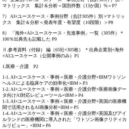
マトリックス 集計＆分析＜国別件数（13か国）%＞P7
7） AI×ユースケース・事例分野（合計305件）別 ×マトリッ
クス 集計＆分析＜発表年度・有望度（10段階）＞P8
8） 「海外×AI×ユースケース・先進事例」一覧（305件）＊
100％出典先も記載した P9
Ⅱ.参考資料（付録） 編（65社×305枚） ＊出典企業別×海外
×AIユースケース（公開事例のみ）P1
1.医療・介護 P2
1-1. AI×ユースケース・事例＜医療・介護分野×IBMワトソン
ヘルスによる臨床ケアの効率化×IBM＞P3
1-2. AI×ユースケース・事例＜医療・介護分野×医療画像デー
タ向けAI対応レビューツール×IBM＞P4
1-3. AI×ユースケース・事例＜医療・介護分野×英国の医療機
関で活用されるAI画像分析×IBM＞P5
1-4. AI×ユースケース・事例＜医療・介護分野×英国及びアイ
ルランドの医療機関に導入された「ワトソン画像クリティカ
ルリビュー」×IBM＞P6