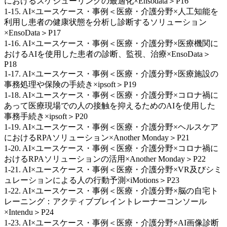
におけるスケジューリングの最適化×Ensodata＞P16
1-15. AI×ユースケース・事例＜医療・介護分野×人工知能を
利用し患者の健康状態を分析し診断するソリューション
×EnsoData＞P17
1-16. AI×ユースケース・事例＜医療・介護分野×医療機関に
おけるAIを使用した患者の診断、監視、治療×EnsoData＞
P18
1-17. AI×ユースケース・事例＜医療・介護分野×医療施設の
事務処理や保険の手続き×ipsoft＞P19
1-18. AI×ユースケース・事例＜医療・介護分野×コロナ禍に
あって医療現場での人の接触を抑えるためのAIを使用した
事務手続き×ipsoft＞P20
1-19. AI×ユースケース・事例＜医療・介護分野×ヘルスケア
におけるRPAソリューション×Another Monday＞P21
1-20. AI×ユースケース・事例＜医療・介護分野×コロナ禍に
おけるRPAソリューションの活用×Another Monday＞P22
1-21. AI×ユースケース・事例＜医療・介護分野×VR及びシミ
ュレーションによる人の行動予測×iMotions＞P23
1-22. AI×ユースケース・事例＜医療・介護分野×脳の自宅ト
レーニング：アクティブブレイントレーナーコンソール
×Intendu＞P24
1-23. AI×ユースケース・事例＜医療・介護分野×AI画像診断