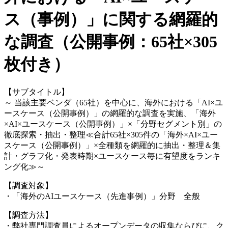
ス（事例）」に関する網羅的
な調査（公開事例：65社×305
枚付き）
【サブタイトル】
～ 当該主要ベンダ（65社）を中心に、海外における「AI×ユ
ースケース（公開事例）」の網羅的な調査を実施、「海外
×AI×ユースケース（公開事例）」×「分野セグメント別」の
徹底探索・抽出・整理≪合計65社×305件の「海外×AI×ユー
スケース（公開事例）」×全種類を網羅的に抽出・整理＆集
計・グラフ化・発表時期×ユースケース毎に有望度をランキ
ング化≫～
【調査対象】
・「海外のAIユースケース（先進事例）」分野 全般
【調査方法】
・弊社専門調査員によるオープンデータの収集ならびに、ク