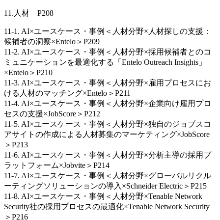
11.人材 P208
11-1. AI×ユースケース・事例＜人材分野×人材探しの支援：
候補者の洞察×Entelo＞P209
11-2. AI×ユースケース・事例＜人材分野×採用候補者とのコ
ミュニケーションを最適化する「Entelo Outreach Insights」
×Entelo＞P210
11-3. AI×ユースケース・事例＜人材分野×雇用プロセスにお
ける人材のマッチング×Entelo＞P211
11-4. AI×ユースケース・事例＜人材分野×企業向け雇用プロ
セスの支援×JobScore＞P212
11-5. AI×ユースケース・事例＜人材分野×独自のジョブスコ
アサイトの作成による人材募集のマーケティング×JobScore
＞P213
11-6. AI×ユースケース・事例＜人材分野×分析主導の採用プ
ラットフォーム×Jobvite＞P214
11-7. AI×ユースケース・事例＜人材分野×グローバルリクル
ーティングソリューションの導入×Schneider Electric＞P215
11-8. AI×ユースケース・事例＜人材分野×Tenable Network
Security社の採用プロセスの最適化×Tenable Network Security
＞P216