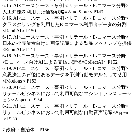
6-15. AI×ユースケース・事例＜リテール・E-コマース分野×
人工知能を利用した価格戦略×Wino Store＞P149
6-16. AI×ユースケース・事例＜リテール・E-コマース分野×
クラスタリングを利用したE-コマース利用者データの分割
×Remi AI＞P150
6-17. AI×ユースケース・事例＜リテール・E-コマース分野×
日本の小売業者向けに画像認識による製品マッチングを提供
×Remi AI＞P151
6-18. AI×ユースケース・事例＜リテール・E-コマース分野
×E‐コマース向けAIによる支払い請求×CollectAI＞P152
6-19. AI×ユースケース・事例＜リテール・E-コマース分野×
意思決定の背後にあるデータを予測行動モデルとして活用
×iMotions＞P153
6-20. AI×ユースケース・事例＜リテール・E-コマース分野×
リテールビジネスにおいて利用可能なマシントランスレーシ
ョン×Appen＞P154
6-21. AI×ユースケース・事例＜リテール・E-コマース分野×
リテールビジネスにおいて利用可能な自動音声認識×Appen
＞P155
7.政府・自治体 P156