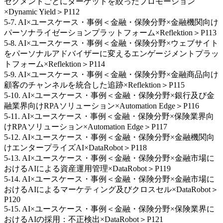
セグメントごとにターゲットを絞ったプロモーション
×Dynamic Yield＞P112
5-7. AI×ユースケース・事例＜金融・保険分野×金融機関向け
パーソナライゼーションプラットフォーム×Reflektion＞P113
5-8. AI×ユースケース・事例＜金融・保険分野×ウェブサイト
をパーソナルアドバイザーに変えるエンゲージメントプラッ
トフォーム×Reflektion＞P114
5-9. AI×ユースケース・事例＜金融・保険分野×金融商品向け
顧客のチャンネルを統合した追跡×Reflektion＞P115
5-10. AI×ユースケース・事例＜金融・保険分野×銀行及び金
融業界向けRPAソリューション×Automation Edge＞P116
5-11. AI×ユースケース・事例＜金融・保険分野×保険業界向
けRPAソリューション×Automation Edge＞P117
5-12. AI×ユースケース・事例＜金融・保険分野×金融機関向
けエンタープライズAI×DataRobot＞P118
5-13. AI×ユースケース・事例＜金融・保険分野×金融市場に
おけるAIによる資産運用管理×DataRobot＞P119
5-14. AI×ユースケース・事例＜金融・保険分野×金融市場に
おけるAIによるマーケティング及びクロスセル×DataRobot＞
P120
5-15. AI×ユースケース・事例＜金融・保険分野×保険業界に
おけるAIの採用：不正検出×DataRobot＞P121