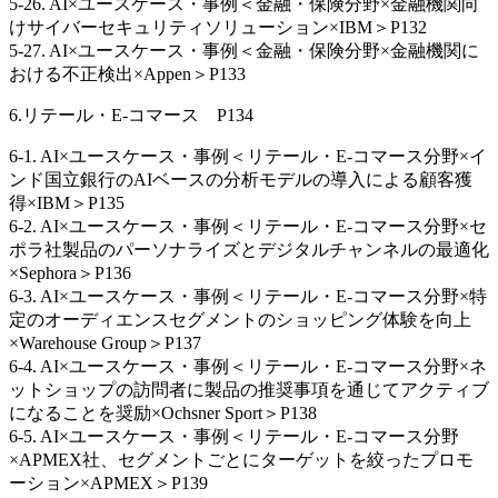
5-26. AI×ユースケース・事例＜金融・保険分野×金融機関向
けサイバーセキュリティソリューション×IBM＞P132
5-27. AI×ユースケース・事例＜金融・保険分野×金融機関に
おける不正検出×Appen＞P133
6.リテール・E-コマース P134
6-1. AI×ユースケース・事例＜リテール・E-コマース分野×イ
ンド国立銀行のAIベースの分析モデルの導入による顧客獲
得×IBM＞P135
6-2. AI×ユースケース・事例＜リテール・E-コマース分野×セ
ポラ社製品のパーソナライズとデジタルチャンネルの最適化
×Sephora＞P136
6-3. AI×ユースケース・事例＜リテール・E-コマース分野×特
定のオーディエンスセグメントのショッピング体験を向上
×Warehouse Group＞P137
6-4. AI×ユースケース・事例＜リテール・E-コマース分野×ネ
ットショップの訪問者に製品の推奨事項を通じてアクティブ
になることを奨励×Ochsner Sport＞P138
6-5. AI×ユースケース・事例＜リテール・E-コマース分野
×APMEX社、セグメントごとにターゲットを絞ったプロモ
ーション×APMEX＞P139