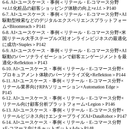
6-6. AI×ユースケース・事例＜リテール・E-コマース分野
×e.l.f.化粧品の顧客ショッピング体験の向上×e.l.f.＞P140
6-7. AI×ユースケース・事例＜リテール・E-コマース分野×AI
駆動型検索などのデジタルエクスペリエンスプラットフォー
ム×Bloomreach＞P141
6-8. AI×ユースケース・事例＜リテール・E-コマース分野×米
国リテール大手ステープルズ社オンラインビジネスの最適化
に成功×Staples＞P142
6-9. AI×ユースケース・事例＜リテール・E-コマース分野×AI
駆動のパーソナライゼーションで顧客エンゲージメントを最
適化×Reflektion＞P143
6-10. AI×ユースケース・事例＜リテール・E-コマース分野×
プロキュアメント体験のパーソナライズ化×Reflektion＞P144
6-11. AI×ユースケース・事例＜リテール・E-コマース分野×
リテール業界向けRPAソリューション×Automation Edge＞
P145
6-12. AI×ユースケース・事例＜リテール・E-コマース分野×
リテール向け顧客分析プラットフォーム×Legion＞P146
6-13. AI×ユースケース・事例＜リテール・E-コマース分野×
リテールビジネス向けエンタープライズAI×DataRobot＞P147
6-14. AI×ユースケース・事例＜リテール・E-コマース分野
×E-コマース向けチャットボット×Ada＞P148