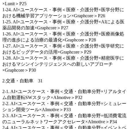
×Lunit＞P25
1-24. AI×ユースケース・事例＜医療・介護分野×医学分野に
おける機械学習アプリケーション×Graphcore＞P26
1-25. AI×ユースケース・事例＜医療・介護分野×AIによる医
薬品開発の加速×Graphcore＞P27
1-26. AI×ユースケース・事例＜医療・介護分野×医療画像処
理の進歩による治療の最適化×Graphcore＞P28
1-27. AI×ユースケース・事例＜医療・介護分野×医学研究に
おけるビッグデータの活用×Graphcore＞P29
1-28. AI×ユースケース・事例＜医療・介護分野×精密医学に
おけるマシンインテリジェンスへの新しいアプローチ
×Graphcore＞P30
2.交通・自動車 31
2-1. AI×ユースケース・事例＜交通・自動車分野×リアルタイ
ム自動運転SWスタック×AImotive＞P32
2-2. AI×ユースケース・事例＜交通・自動車分野×シミュレー
ション開発ツール×AImotive＞P33
2-3. AI×ユースケース・事例＜交通・自動車分野×低消費電流
のニューラルネットワークアクセレータ×AImotive＞P34
2-4. AI×ユースケース・事例＜交通・自動車分野×イベントベ