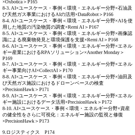
×Oxbotica＞P165
8-3. AI×ユースケース・事例＜環境・エネルギー分野×石油及
び天然ガス事業におけるAIの活用×DataRobot＞P166
8-4. AI×ユースケース・事例＜環境・エネルギー分野×AIを使
用した地質の汚染物質の調査×Remi AI＞P167
8-5. AI×ユースケース・事例＜環境・エネルギー分野×画像認
識による廃棄物発見と環境保護を支援×Remi AI＞P168
8-6. AI×ユースケース・事例＜環境・エネルギー分野×エネル
ギー産業におけるRPAソリューション×Another Monday＞
P169
8-7. AI×ユースケース・事例＜環境・エネルギー分野×エネル
ギー事業向けAI×CollectAI＞P170
8-8. AI×ユースケース・事例＜環境・エネルギー分野×油田及
び天然ガス施設におけるドローンベースの検査
×PrecisionHawk＞P171
8-9. AI×ユースケース・事例＜環境・エネルギー分野×エネル
ギー施設におけるデータ活用×PrecisionHawk＞P172
8-10. AI×ユースケース・事例＜環境・エネルギー分野×資産
の健全性をさらに可視化：エネルギー施設の監視と修復
×PrecisionHawk＞P173
9.ロジスティクス P174