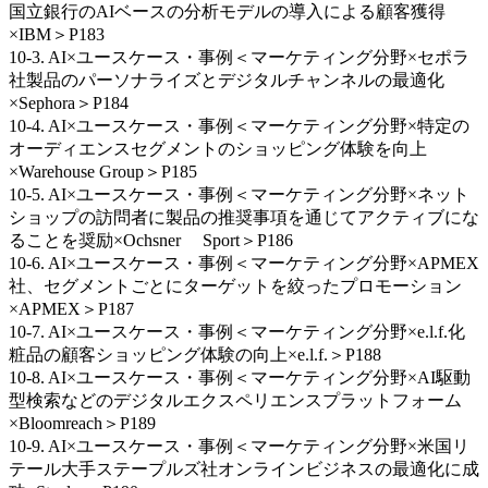
国立銀行のAIベースの分析モデルの導入による顧客獲得
×IBM＞P183
10-3. AI×ユースケース・事例＜マーケティング分野×セポラ
社製品のパーソナライズとデジタルチャンネルの最適化
×Sephora＞P184
10-4. AI×ユースケース・事例＜マーケティング分野×特定の
オーディエンスセグメントのショッピング体験を向上
×Warehouse Group＞P185
10-5. AI×ユースケース・事例＜マーケティング分野×ネット
ショップの訪問者に製品の推奨事項を通じてアクティブにな
ることを奨励×Ochsner Sport＞P186
10-6. AI×ユースケース・事例＜マーケティング分野×APMEX
社、セグメントごとにターゲットを絞ったプロモーション
×APMEX＞P187
10-7. AI×ユースケース・事例＜マーケティング分野×e.l.f.化
粧品の顧客ショッピング体験の向上×e.l.f.＞P188
10-8. AI×ユースケース・事例＜マーケティング分野×AI駆動
型検索などのデジタルエクスペリエンスプラットフォーム
×Bloomreach＞P189
10-9. AI×ユースケース・事例＜マーケティング分野×米国リ
テール大手ステープルズ社オンラインビジネスの最適化に成