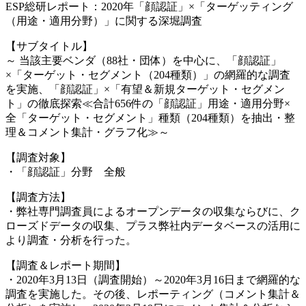
ESP総研レポート：2020年「顔認証」×「ターゲッティング
（用途・適用分野）」に関する深堀調査
【サブタイトル】
～ 当該主要ベンダ（88社・団体）を中心に、「顔認証」
×「ターゲット・セグメント（204種類）」の網羅的な調査
を実施、「顔認証」×「有望＆新規ターゲット・セグメン
ト」の徹底探索≪合計656件の「顔認証」用途・適用分野×
全「ターゲット・セグメント」種類（204種類）を抽出・整
理＆コメント集計・グラフ化≫～
【調査対象】
・「顔認証」分野 全般
【調査方法】
・弊社専門調査員によるオープンデータの収集ならびに、ク
ローズドデータの収集、プラス弊社内データベースの活用に
より調査・分析を行った。
【調査＆レポート期間】
・2020年3月13日（調査開始）～2020年3月16日まで網羅的な
調査を実施した。その後、レポーティング（コメント集計＆