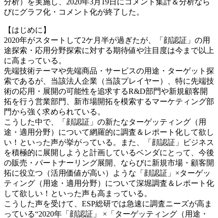
分析）を実施し、2020年3月19日にコメント集計＆分析なら
びにグラフ化・コメント化が終了した。
【はじめに】
2020年がスタートして2ケ月半が過ぎたが、「顔認証」の用
途探索・応用分野探索に対する期待値や注目度は今まで以上
に高まっている。
先端技術テーマや先端商品・サービスの用途・ターゲット探
索であるが、当該法人企業（当該プレイヤー）、特に先端技
術の応用・展開の可能性を追求するR&D部門や新規顧客開
拓を行う営業部門、新市場開拓を模索するマーケティング部
門から強く求められている。
こうした中で、「顔認証」の新たなターゲッティング（用
途・適用分野）について網羅的に調査＆レポート化して欲し
い！といった声が挙がっている。また、「顔認証」ビジネス
を積極的に展開しようと計画しているベンダにとって、今後
の販売・パートナーリング展開、ならびに新規市場・顧客開
拓に役立つ（活用価値が高い）ような「顔認証」×ターゲッ
ティング（用途・適用分野）について深堀調査＆レポート化
して欲しい！といった声も高まっている。
こうした声を受けて、ESP総研では急速に調査ニーズが高ま
っている“2020年「顔認証」 ×「ターゲッティング（用途・