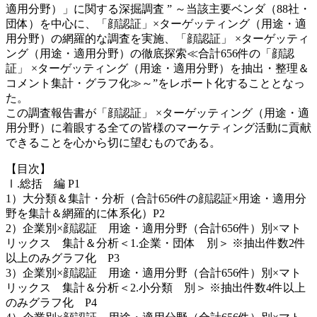
適用分野）」に関する深掘調査 ” ～当該主要ベンダ（88社・
団体）を中心に、「顔認証」×ターゲッティング（用途・適
用分野）の網羅的な調査を実施、「顔認証」 ×ターゲッティ
ング（用途・適用分野）の徹底探索≪合計656件の「顔認
証」 ×ターゲッティング（用途・適用分野）を抽出・整理＆
コメント集計・グラフ化≫～”をレポート化することとなっ
た。
この調査報告書が「顔認証」 ×ターゲッティング（用途・適
用分野）に着眼する全ての皆様のマーケティング活動に貢献
できることを心から切に望むものである。
【目次】
Ⅰ.総括 編 P1
1）大分類＆集計・分析（合計656件の顔認証×用途・適用分
野を集計＆網羅的に体系化）P2
2）企業別×顔認証 用途・適用分野（合計656件）別×マト
リックス 集計＆分析＜1.企業・団体 別＞ ※抽出件数2件
以上のみグラフ化 P3
3）企業別×顔認証 用途・適用分野（合計656件）別×マト
リックス 集計＆分析＜2.小分類 別＞ ※抽出件数4件以上
のみグラフ化 P4