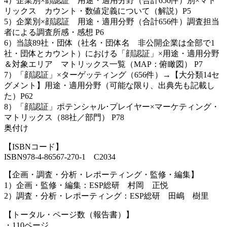
4）企業別×顔認証 用途・適用分野（合計656件）別×マト
リックス カウント・数値定義について（解説）P5
5）企業別×顔認証 用途・適用分野（合計656件）調査担当
者による調査所感・感想 P6
6）当該89社・団体（社名・団体名 非公開企業は全部で1
社・団体とカウント）における「顔認証」×用途・適用分野
＆対象エリア マトリックス一覧（MAP：俯瞰図） P7
7）「顔認証」×ターゲッティング（656件）→【大分類14セ
グメント】用途・適用分野（可能な限り、出典先も記載し
た）P62
8）「顔認証」ポテンシャル･プレイヤー×マーケティング・
マトリックス（88社／部門） P78
奥付け
【ISBNコード】
ISBN978-4-86567-270-1 C2034
【企画・調査・分析・レポーティング・監修・編集】
1）企画・監修・編集：ESP総研 村岡 正悦
2）調査・分析・レポーティング：ESP総研 田嶋 樹里
【トータル・ページ数（報告書）】
・110ページ