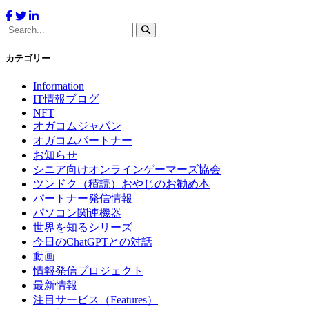
カテゴリー
Information
IT情報ブログ
NFT
オガコムジャパン
オガコムパートナー
お知らせ
シニア向けオンラインゲーマーズ協会
ツンドク（積読）おやじのお勧め本
パートナー発信情報
パソコン関連機器
世界を知るシリーズ
今日のChatGPTとの対話
動画
情報発信プロジェクト
最新情報
注目サービス（Features）