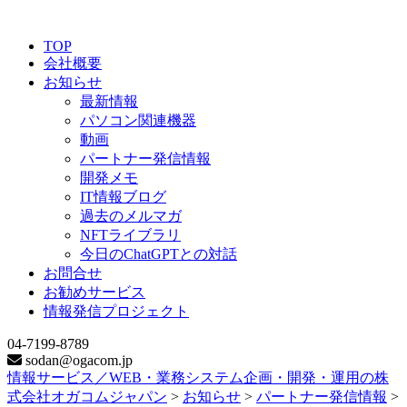
TOP
会社概要
お知らせ
最新情報
パソコン関連機器
動画
パートナー発信情報
開発メモ
IT情報ブログ
過去のメルマガ
NFTライブラリ
今日のChatGPTとの対話
お問合せ
お勧めサービス
情報発信プロジェクト
04-7199-8789
sodan@ogacom.jp
情報サービス／WEB・業務システム企画・開発・運用の株
式会社オガコムジャパン
>
お知らせ
>
パートナー発信情報
>