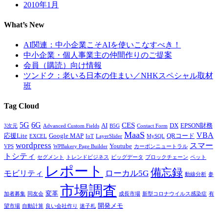
2010年1月
What’s New
AI関連：中小企業こそAIを使いこなすべき！
中小企業・個人事業主の仲間作りのご提案
会員（購読）向け情報
ツンドク：老いる日本の住まい／NHKスペシャル取材
班
Tag Cloud
5G
6G
CES
AI
DX
EPSON財務
3次元
Advanced Custom Fields
B5G
Contact Form
MaaS
VBA
応援Lite
Google MAP
QRコード
EXCEL
IoT
LayerSlider
MySQL
wordpress
スマー
Youtube
VPS
WPBakery Page Builder
カーボンニュートラル
トシティ
セグメント
トレンドビジネス
ビッグデータ
ブロックチェーン
ペット
レポート
備忘録
ローカル5G
モビリティ
動線分析
参
市場調査
変革
加者募集
同友会
成長市場
新型コロナウイルス感染症
有
開発メモ
望市場
自動計算
良い会社作り
迷子札