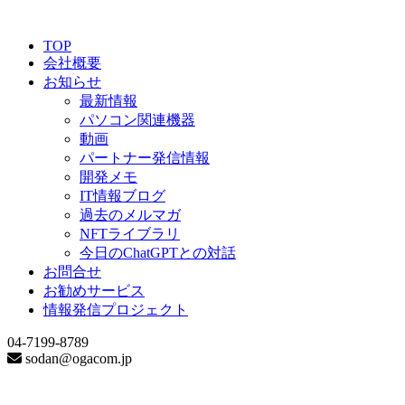
TOP
会社概要
お知らせ
最新情報
パソコン関連機器
動画
パートナー発信情報
開発メモ
IT情報ブログ
過去のメルマガ
NFTライブラリ
今日のChatGPTとの対話
お問合せ
お勧めサービス
情報発信プロジェクト
04-7199-8789
sodan@ogacom.jp