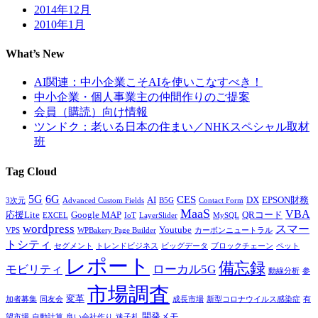
2014年12月
2010年1月
What’s New
AI関連：中小企業こそAIを使いこなすべき！
中小企業・個人事業主の仲間作りのご提案
会員（購読）向け情報
ツンドク：老いる日本の住まい／NHKスペシャル取材
班
Tag Cloud
5G
6G
CES
AI
DX
EPSON財務
3次元
Advanced Custom Fields
B5G
Contact Form
MaaS
VBA
応援Lite
Google MAP
QRコード
EXCEL
IoT
LayerSlider
MySQL
wordpress
スマー
Youtube
VPS
WPBakery Page Builder
カーボンニュートラル
トシティ
セグメント
トレンドビジネス
ビッグデータ
ブロックチェーン
ペット
レポート
備忘録
ローカル5G
モビリティ
動線分析
参
市場調査
変革
加者募集
同友会
成長市場
新型コロナウイルス感染症
有
開発メモ
望市場
自動計算
良い会社作り
迷子札