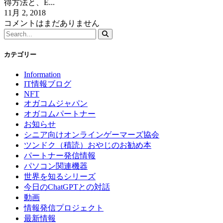
得方法と、E...
11月 2, 2018
コメントはまだありません
カテゴリー
Information
IT情報ブログ
NFT
オガコムジャパン
オガコムパートナー
お知らせ
シニア向けオンラインゲーマーズ協会
ツンドク（積読）おやじのお勧め本
パートナー発信情報
パソコン関連機器
世界を知るシリーズ
今日のChatGPTとの対話
動画
情報発信プロジェクト
最新情報