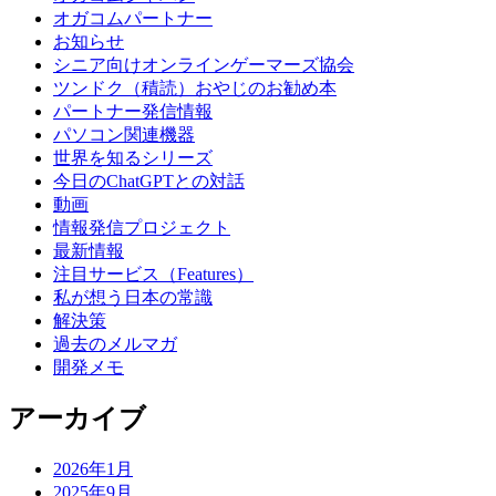
オガコムパートナー
お知らせ
シニア向けオンラインゲーマーズ協会
ツンドク（積読）おやじのお勧め本
パートナー発信情報
パソコン関連機器
世界を知るシリーズ
今日のChatGPTとの対話
動画
情報発信プロジェクト
最新情報
注目サービス（Features）
私が想う日本の常識
解決策
過去のメルマガ
開発メモ
アーカイブ
2026年1月
2025年9月