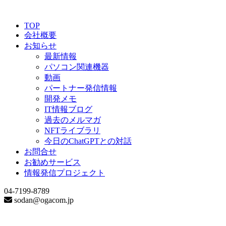
TOP
会社概要
お知らせ
最新情報
パソコン関連機器
動画
パートナー発信情報
開発メモ
IT情報ブログ
過去のメルマガ
NFTライブラリ
今日のChatGPTとの対話
お問合せ
お勧めサービス
情報発信プロジェクト
04-7199-8789
sodan@ogacom.jp