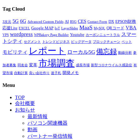
Tag Cloud
5G
6G
CES
AI
DX
EPSON財務
3次元
Advanced Custom Fields
B5G
Contact Form
MaaS
VBA
応援Lite
Google MAP
QRコード
EXCEL
IoT
LayerSlider
MySQL
wordpress
スマー
Youtube
VPS
WPBakery Page Builder
カーボンニュートラル
トシティ
セグメント
トレンドビジネス
ビッグデータ
ブロックチェーン
ペット
レポート
備忘録
ローカル5G
モビリティ
動線分析
参
市場調査
変革
加者募集
同友会
成長市場
新型コロナウイルス感染症
有
開発メモ
望市場
自動計算
良い会社作り
迷子札
Menu
TOP
会社概要
お知らせ
最新情報
パソコン関連機器
動画
パートナー発信情報