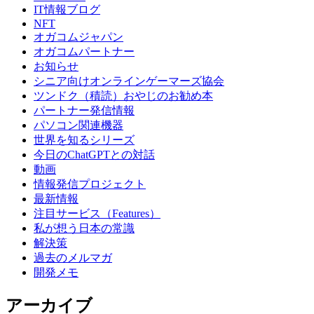
IT情報ブログ
NFT
オガコムジャパン
オガコムパートナー
お知らせ
シニア向けオンラインゲーマーズ協会
ツンドク（積読）おやじのお勧め本
パートナー発信情報
パソコン関連機器
世界を知るシリーズ
今日のChatGPTとの対話
動画
情報発信プロジェクト
最新情報
注目サービス（Features）
私が想う日本の常識
解決策
過去のメルマガ
開発メモ
アーカイブ