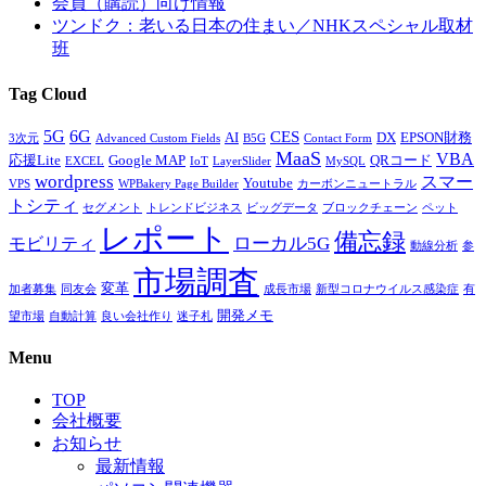
会員（購読）向け情報
ツンドク：老いる日本の住まい／NHKスペシャル取材
班
Tag Cloud
5G
6G
CES
AI
DX
EPSON財務
3次元
Advanced Custom Fields
B5G
Contact Form
MaaS
VBA
応援Lite
Google MAP
QRコード
EXCEL
IoT
LayerSlider
MySQL
wordpress
スマー
Youtube
VPS
WPBakery Page Builder
カーボンニュートラル
トシティ
セグメント
トレンドビジネス
ビッグデータ
ブロックチェーン
ペット
レポート
備忘録
ローカル5G
モビリティ
動線分析
参
市場調査
変革
加者募集
同友会
成長市場
新型コロナウイルス感染症
有
開発メモ
望市場
自動計算
良い会社作り
迷子札
Menu
TOP
会社概要
お知らせ
最新情報