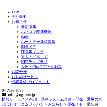
TOP
会社概要
お知らせ
最新情報
パソコン関連機器
動画
パートナー発信情報
開発メモ
IT情報ブログ
過去のメルマガ
NFTライブラリ
今日のChatGPTとの対話
お問合せ
お勧めサービス
情報発信プロジェクト
04-7199-8789
sodan@ogacom.jp
情報サービス／WEB・業務システム企画・開発・運用の株
式会社オガコムジャパン
>
お知らせ
>
開発メモ
>
備忘録：