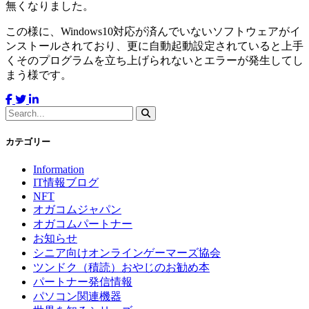
無くなりました。
この様に、Windows10対応が済んでいないソフトウェアがイ
ンストールされており、更に自動起動設定されていると上手
くそのプログラムを立ち上げられないとエラーが発生してし
まう様です。
カテゴリー
Information
IT情報ブログ
NFT
オガコムジャパン
オガコムパートナー
お知らせ
シニア向けオンラインゲーマーズ協会
ツンドク（積読）おやじのお勧め本
パートナー発信情報
パソコン関連機器