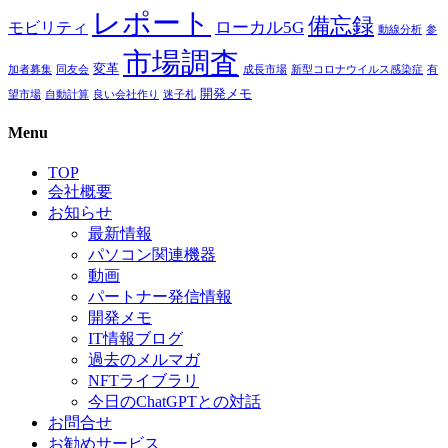
レポート
備忘録
ローカル5G
モビリティ
動線分析
参
市場調査
変革
加者募集
同友会
成長市場
新型コロナウイルス感染症
有
開発メモ
望市場
自動計算
良い会社作り
迷子札
Menu
TOP
会社概要
お知らせ
最新情報
パソコン関連機器
動画
パートナー発信情報
開発メモ
IT情報ブログ
過去のメルマガ
NFTライブラリ
今日のChatGPTとの対話
お問合せ
お勧めサービス