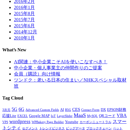
2016年2月
2016年1月
2015年8月
2015年7月
2015年6月
2014年12月
2010年1月
What’s New
AI関連：中小企業こそAIを使いこなすべき！
中小企業・個人事業主の仲間作りのご提案
会員（購読）向け情報
ツンドク：老いる日本の住まい／NHKスペシャル取材
班
Tag Cloud
5G
6G
CES
AI
DX
EPSON財務
3次元
Advanced Custom Fields
B5G
Contact Form
MaaS
VBA
応援Lite
Google MAP
QRコード
EXCEL
IoT
LayerSlider
MySQL
wordpress
スマー
Youtube
VPS
WPBakery Page Builder
カーボンニュートラル
トシティ
セグメント
トレンドビジネス
ビッグデータ
ブロックチェーン
ペット