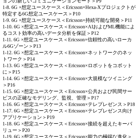
ョンの新しいコミュニケーションモード＞P9
1-8. 6G ×想定ユースケース＜Ericsson×Hexa-Xプロジェクトが
特定する6G想定ユースケース＞P10
1-9. 6G ×想定ユースケース＜Ericsson×持続可能な開発＞P11
1-10. 6G ×想定ユースケース＜Ericsson×AIおよびML機能によ
るコスト効率の高いデータ分析を保証＞P12
1-11. 6G ×想定ユースケース＜Ericsson×信頼性の高いローカ
ル6Gゾーン＞P13
1-12. 6G ×想定ユースケース＜Ericsson×ネットワークのネッ
トワーク＞P14
1-13. 6G ×想定ユースケース＜Ericsson×ロボットをコボット
に＞P15
1-14. 6G ×想定ユースケース＜Ericsson×大規模なツイニング
＞P16
1-15. 6G ×想定ユースケース＜Ericsson×公共および民間サー
ビスの正確なモデリング、監視、管理＞P17
1-16. 6G ×想定ユースケース＜Ericsson×テレプレゼンス＞P18
1-17. 6G ×想定ユースケース＜Ericsson×テレプレゼンス向け
アプリケーション＞P19
1-18. 6G ×想定ユースケース＜Ericsson×接続を超えたキーバ
リュー＞P20
1-19. 6G ×想定ユースケース＜Ericsson×能力の極端な進化＞