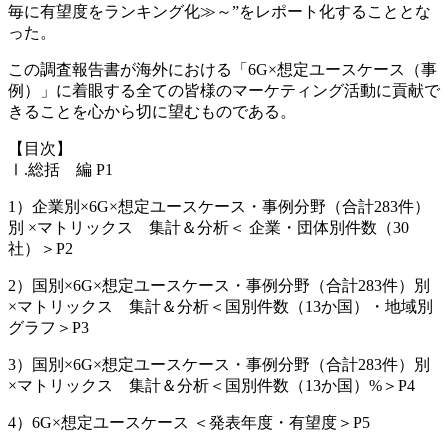
毎に有望度をランキング化≫～”をレポート化することとな
った。
この調査報告書が海外における「6G×想定ユースケース（事
例）」に着眼する全ての皆様のマーケティング活動に貢献で
きることを心から切に望むものである。
【目次】
Ⅰ.総括 編 P1
1）企業別×6G×想定ユースケース・事例分野（合計283件）
別 ×マトリックス 集計＆分析＜ 企業・団体別件数（30
社）＞P2
2）国別×6G×想定ユースケース・事例分野（合計283件）別
×マトリックス 集計＆分析＜国別件数（13か国）・地域別
グラフ＞P3
3）国別×6G×想定ユースケース・事例分野（合計283件）別
×マトリックス 集計＆分析＜国別件数（13か国）%＞P4
4）6G×想定ユースケース ＜発表年度・有望度＞P5