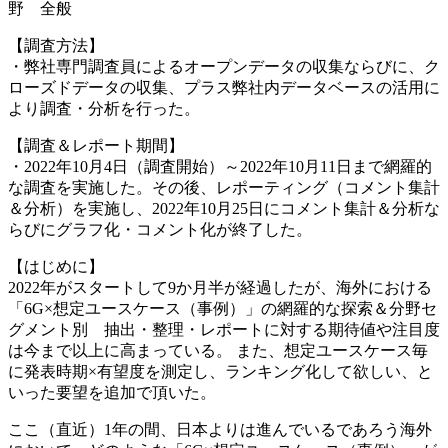
野 全般
【調査方法】
・弊社専門調査員によるオープンデータの収集ならびに、ク
ローズドデータの収集、プラス弊社内データベースの活用に
より調査・分析を行った。
【調査＆レポート期間】
・2022年10月4日（調査開始）～2022年10月11日まで網羅的
な調査を実施した。その後、レポーティング（コメント集計
＆分析）を実施し、2022年10月25日にコメント集計＆分析な
らびにグラフ化・コメント化が終了した。
【はじめに】
2022年がスタートして9か月半が経過したが、海外における
「6G×想定ユースケース（事例）」の網羅的な探索＆分野セ
グメント別 抽出・整理・レポートに対する期待値や注目度
は今まで以上に高まっている。 また、想定ユースケース毎
に発表時期×有望度を測定し、ランキング化して欲しい、と
いった要望を追加で頂いた。
ここ（直近）1年の間、日本よりは進んでいるであろう海外