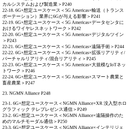
カルシステムおよび製造業＞P240
22-18. 6G×想定ユースケース＜5G Americas×輸送（トランス
ポーテーション）業界に6Gが与える影響＞P241
22-19. 6G×想定ユースケース＜5G Americas×データセンタに
おけるワイヤレスネットワーク＞P242
22-20. 6G×想定ユースケース＜5G Americas×デジタルツイン
＞P243
22-21. 6G×想定ユースケース＜5G Americas×遠隔手術＞P244
22-22. 6G×想定ユースケース＜5G Americas×拡張リアリティ/
バーチャルリアリティ/混合リアリティ＞P245
22-23. 6G×想定ユースケース＜5G Americas×大規模なIoTネッ
トワーク＞P246
22-24. 6G×想定ユースケース＜5G Americas×スマート農業と
畜産農業＞P247
23. NGMN Alliance P248
23-1. 6G×想定ユースケース＜NGMN Alliance×XR 没入型ホロ
グラフィック テレプレゼンス通信＞P249
23-2. 6G×想定ユースケース＜NGMN Alliance×遠隔操作のた
めのマルチモーダル通信＞P250
23-3. 6G×想定ユースケース＜NGMN Alliance×インテリジェ