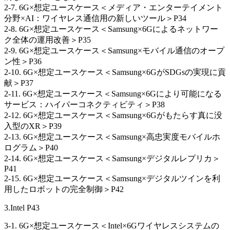
2-7. 6G×想定ユースケース＜メディア・エンターテイメント
分野×AI：ワイヤレス通信用の新しいツール＞P34
2-8. 6G×想定ユースケース＜Samsung×6Gによるネットワー
ク全体の運用改善＞P35
2-9. 6G×想定ユースケース＜Samsung×モバイル通信のオープ
ン性＞P36
2-10. 6G×想定ユースケース＜Samsung×6GがSDGsの実現に貢
献＞P37
2-11. 6G×想定ユースケース＜Samsung×6Gにより可能になる
サービス：ハイパーコネクティビティ＞P38
2-12. 6G×想定ユースケース＜Samsung×6Gがもたらす真に没
入型のXR＞P39
2-13. 6G×想定ユースケース＜Samsung×高忠実度モバイルホ
ログラム＞P40
2-14. 6G×想定ユースケース＜Samsung×デジタルレプリカ＞
P41
2-15. 6G×想定ユースケース＜Samsung×デジタルツインを利
用したロボットの完全制御＞P42
3.Intel P43
3-1. 6G×想定ユースケース＜Intel×6Gワイヤレスシステムの