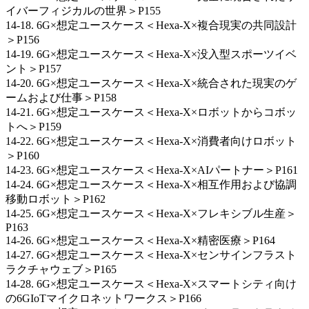
イバーフィジカルの世界＞P155
14-18. 6G×想定ユースケース＜Hexa-X×複合現実の共同設計
＞P156
14-19. 6G×想定ユースケース＜Hexa-X×没入型スポーツイベ
ント＞P157
14-20. 6G×想定ユースケース＜Hexa-X×統合された現実のゲ
ームおよび仕事＞P158
14-21. 6G×想定ユースケース＜Hexa-X×ロボットからコボッ
トへ＞P159
14-22. 6G×想定ユースケース＜Hexa-X×消費者向けロボット
＞P160
14-23. 6G×想定ユースケース＜Hexa-X×AIパートナー＞P161
14-24. 6G×想定ユースケース＜Hexa-X×相互作用および協調
移動ロボット＞P162
14-25. 6G×想定ユースケース＜Hexa-X×フレキシブル生産＞
P163
14-26. 6G×想定ユースケース＜Hexa-X×精密医療＞P164
14-27. 6G×想定ユースケース＜Hexa-X×センサインフラスト
ラクチャウェブ＞P165
14-28. 6G×想定ユースケース＜Hexa-X×スマートシティ向け
の6GIoTマイクロネットワークス＞P166