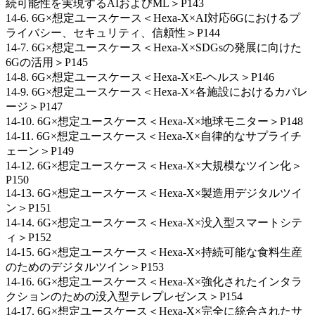
続可能性を実現するAIおよびML＞P143
14-6. 6G×想定ユースケース＜Hexa-X×AI対応6Gにおけるプ
ライバシー、セキュリティ、信頼性＞P144
14-7. 6G×想定ユースケース＜Hexa-X×SDGsの発展に向けた
6Gの活用＞P145
14-8. 6G×想定ユースケース＜Hexa-X×E-ヘルス＞P146
14-9. 6G×想定ユースケース＜Hexa-X×各施設におけるカバレ
ージ＞P147
14-10. 6G×想定ユースケース＜Hexa-X×地球モニター＞P148
14-11. 6G×想定ユースケース＜Hexa-X×自律的なサプライチ
ェーン＞P149
14-12. 6G×想定ユースケース＜Hexa-X×大規模なツイン化＞
P150
14-13. 6G×想定ユースケース＜Hexa-X×製造用デジタルツイ
ン＞P151
14-14. 6G×想定ユースケース＜Hexa-X×没入型スマートシテ
ィ＞P152
14-15. 6G×想定ユースケース＜Hexa-X×持続可能な食料生産
のためのデジタルツイン＞P153
14-16. 6G×想定ユースケース＜Hexa-X×強化されたインタラ
クションのための没入型テレプレゼンス＞P154
14-17. 6G×想定ユースケース＜Hexa-X×完全に統合されたサ