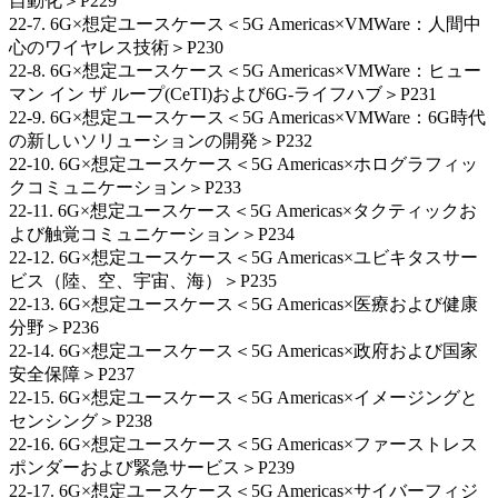
自動化＞P229
22-7. 6G×想定ユースケース＜5G Americas×VMWare：人間中
心のワイヤレス技術＞P230
22-8. 6G×想定ユースケース＜5G Americas×VMWare：ヒュー
マン イン ザ ループ(CeTI)および6G-ライフハブ＞P231
22-9. 6G×想定ユースケース＜5G Americas×VMWare：6G時代
の新しいソリューションの開発＞P232
22-10. 6G×想定ユースケース＜5G Americas×ホログラフィッ
クコミュニケーション＞P233
22-11. 6G×想定ユースケース＜5G Americas×タクティックお
よび触覚コミュニケーション＞P234
22-12. 6G×想定ユースケース＜5G Americas×ユビキタスサー
ビス（陸、空、宇宙、海）＞P235
22-13. 6G×想定ユースケース＜5G Americas×医療および健康
分野＞P236
22-14. 6G×想定ユースケース＜5G Americas×政府および国家
安全保障＞P237
22-15. 6G×想定ユースケース＜5G Americas×イメージングと
センシング＞P238
22-16. 6G×想定ユースケース＜5G Americas×ファーストレス
ポンダーおよび緊急サービス＞P239
22-17. 6G×想定ユースケース＜5G Americas×サイバーフィジ