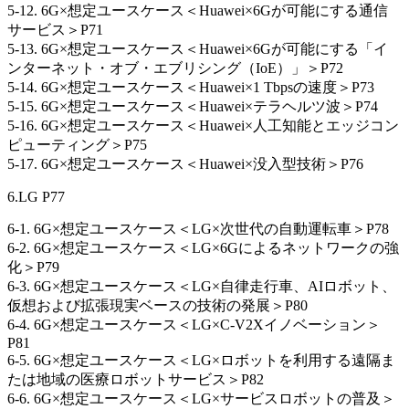
5-12. 6G×想定ユースケース＜Huawei×6Gが可能にする通信
サービス＞P71
5-13. 6G×想定ユースケース＜Huawei×6Gが可能にする「イ
ンターネット・オブ・エブリシング（IoE）」＞P72
5-14. 6G×想定ユースケース＜Huawei×1 Tbpsの速度＞P73
5-15. 6G×想定ユースケース＜Huawei×テラヘルツ波＞P74
5-16. 6G×想定ユースケース＜Huawei×人工知能とエッジコン
ピューティング＞P75
5-17. 6G×想定ユースケース＜Huawei×没入型技術＞P76
6.LG P77
6-1. 6G×想定ユースケース＜LG×次世代の自動運転車＞P78
6-2. 6G×想定ユースケース＜LG×6Gによるネットワークの強
化＞P79
6-3. 6G×想定ユースケース＜LG×自律走行車、AIロボット、
仮想および拡張現実ベースの技術の発展＞P80
6-4. 6G×想定ユースケース＜LG×C-V2Xイノベーション＞
P81
6-5. 6G×想定ユースケース＜LG×ロボットを利用する遠隔ま
たは地域の医療ロボットサービス＞P82
6-6. 6G×想定ユースケース＜LG×サービスロボットの普及＞