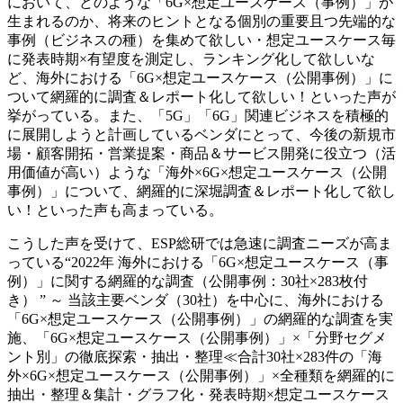
において、どのような「6G×想定ユースケース（事例）」が
生まれるのか、将来のヒントとなる個別の重要且つ先端的な
事例（ビジネスの種）を集めて欲しい・想定ユースケース毎
に発表時期×有望度を測定し、ランキング化して欲しいな
ど、海外における「6G×想定ユースケース（公開事例）」に
ついて網羅的に調査＆レポート化して欲しい！といった声が
挙がっている。また、「5G」「6G」関連ビジネスを積極的
に展開しようと計画しているベンダにとって、今後の新規市
場・顧客開拓・営業提案・商品＆サービス開発に役立つ（活
用価値が高い）ような「海外×6G×想定ユースケース（公開
事例）」について、網羅的に深堀調査＆レポート化して欲し
い！といった声も高まっている。
こうした声を受けて、ESP総研では急速に調査ニーズが高ま
っている“2022年 海外における「6G×想定ユースケース（事
例）」に関する網羅的な調査（公開事例：30社×283枚付
き） ” ～ 当該主要ベンダ（30社）を中心に、海外における
「6G×想定ユースケース（公開事例）」の網羅的な調査を実
施、「6G×想定ユースケース（公開事例）」×「分野セグメ
ント別」の徹底探索・抽出・整理≪合計30社×283件の「海
外×6G×想定ユースケース（公開事例）」×全種類を網羅的に
抽出・整理＆集計・グラフ化・発表時期×想定ユースケース