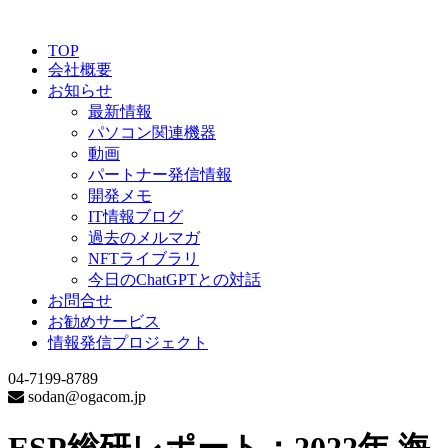
TOP
会社概要
お知らせ
最新情報
パソコン関連機器
動画
パートナー発信情報
開発メモ
IT情報ブログ
過去のメルマガ
NFTライブラリ
今日のChatGPTとの対話
お問合せ
お勧めサービス
情報発信プロジェクト
04-7199-8789
sodan@ogacom.jp