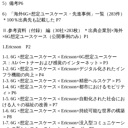
5）備考P6
6）「海外6G×想定ユースケース・先進事例」一覧（283件）
＊100％出典先も記載した P7
Ⅱ.参考資料（付録） 編（30社×283枚） ＊出典企業別×海外
×6G想定ユースケース（公開事例のみ）P1
1.Ericsson P2
1-1. 6G ×想定ユースケース＜Ericsson×6G想定ユースケー
ス：AIパートナーおよび感覚のインターネット＞P3
1-2. 6G ×想定ユースケース＜Ericsson×デジタル化されたイン
フラ機能の向上＞P4
1-3. 6G ×想定ユースケース＜Ericsson×精密ヘルスケア＞P5
1-4. 6G ×想定ユースケース＜Ericsson×都市におけるモビリテ
ィ＞P6
1-5. 6G ×想定ユースケース＜Ericsson×自動化された社会にお
ける人々の福祉の改善＞P7
1-6. 6G ×想定ユースケース＜Ericsson×持続可能な世界の構築
＞P8
1-7. 6G ×想定ユースケース＜Ericsson×没入型コミュニケーシ