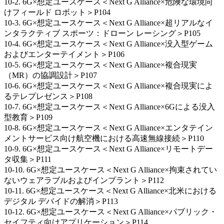
10-2. 6G×想定ユースケース＜Next G Alliance×危険な環境向
けフィールド ロボット＞P104
10-3. 6G×想定ユースケース＜Next G Alliance×超リアルなイ
ンタラクティブ スポーツ：ドローン レーシング＞P105
10-4. 6G×想定ユースケース＜Next G Alliance×没入型ゲーム
およびエンターテイメント＞P106
10-5. 6G×想定ユースケース＜Next G Alliance×複合現実
（MR）の協調設計＞P107
10-6. 6G×想定ユースケース＜Next G Alliance×複合現実によ
るテレプレゼンス＞P108
10-7. 6G×想定ユースケース＜Next G Alliance×6Gによる没入
型教育＞P109
10-8. 6G×想定ユースケース＜Next G Alliance×エンタテイン
メントサービス向け航空機における高速無線接続＞P110
10-9. 6G×想定ユースケース＜Next G Alliance×リモートデー
タ収集＞P111
10-10. 6G×想定ユースケース＜Next G Alliance×拘束されてい
ないウェアラブルおよびインプラント＞P112
10-11. 6G×想定ユースケース＜Next G Alliance×北米における
デジタル デバイドの解消＞P113
10-12. 6G×想定ユースケース＜Next G Alliance×パブリック・
セイフティ向けアプリケーション＞P114