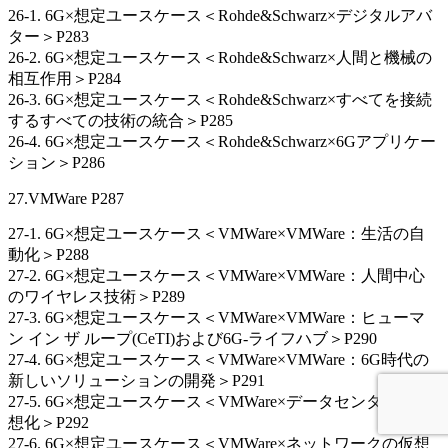
26-1. 6G×想定ユースケース＜Rohde&Schwarz×デジタルアバ
ター＞P283
26-2. 6G×想定ユースケース＜Rohde&Schwarz×人間と機械の
相互作用＞P284
26-3. 6G×想定ユースケース＜Rohde&Schwarz×すべてを接続
するすべての技術の統合＞P285
26-4. 6G×想定ユースケース＜Rohde&Schwarz×6Gアプリケー
ション＞P286
27.VMWare P287
27-1. 6G×想定ユースケース＜VMWare×VMWare：生活の自
動化＞P288
27-2. 6G×想定ユースケース＜VMWare×VMWare：人間中心
のワイヤレス技術＞P289
27-3. 6G×想定ユースケース＜VMWare×VMWare：ヒューマ
ン イン ザ ループ(CeTI)および6G-ライフハブ＞P290
27-4. 6G×想定ユースケース＜VMWare×VMWare：6G時代の
新しいソリューションの開発＞P291
27-5. 6G×想定ユースケース＜VMWare×データセンターの仮
想化＞P292
27-6. 6G×想定ユースケース＜VMWare×ネットワークの仮想