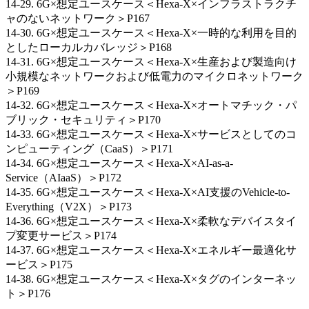
14-29. 6G×想定ユースケース＜Hexa-X×インフラストラクチ
ャのないネットワーク＞P167
14-30. 6G×想定ユースケース＜Hexa-X×一時的な利用を目的
としたローカルカバレッジ＞P168
14-31. 6G×想定ユースケース＜Hexa-X×生産および製造向け
小規模なネットワークおよび低電力のマイクロネットワーク
＞P169
14-32. 6G×想定ユースケース＜Hexa-X×オートマチック・パ
ブリック・セキュリティ＞P170
14-33. 6G×想定ユースケース＜Hexa-X×サービスとしてのコ
ンピューティング（CaaS）＞P171
14-34. 6G×想定ユースケース＜Hexa-X×AI-as-a-
Service（AIaaS）＞P172
14-35. 6G×想定ユースケース＜Hexa-X×AI支援のVehicle-to-
Everything（V2X）＞P173
14-36. 6G×想定ユースケース＜Hexa-X×柔軟なデバイスタイ
プ変更サービス＞P174
14-37. 6G×想定ユースケース＜Hexa-X×エネルギー最適化サ
ービス＞P175
14-38. 6G×想定ユースケース＜Hexa-X×タグのインターネッ
ト＞P176