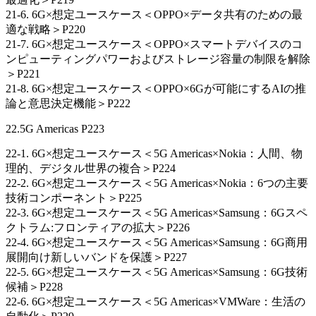
21-6. 6G×想定ユースケース＜OPPO×データ共有のための最
適な戦略＞P220
21-7. 6G×想定ユースケース＜OPPO×スマートデバイスのコ
ンピューティングパワーおよびストレージ容量の制限を解除
＞P221
21-8. 6G×想定ユースケース＜OPPO×6Gが可能にするAIの推
論と意思決定機能＞P222
22.5G Americas P223
22-1. 6G×想定ユースケース＜5G Americas×Nokia：人間、物
理的、デジタル世界の複合＞P224
22-2. 6G×想定ユースケース＜5G Americas×Nokia：6つの主要
技術コンポーネント＞P225
22-3. 6G×想定ユースケース＜5G Americas×Samsung：6Gスペ
クトラム:フロンティアの拡大＞P226
22-4. 6G×想定ユースケース＜5G Americas×Samsung：6G商用
展開向け新しいバンドを保護＞P227
22-5. 6G×想定ユースケース＜5G Americas×Samsung：6G技術
候補＞P228
22-6. 6G×想定ユースケース＜5G Americas×VMWare：生活の