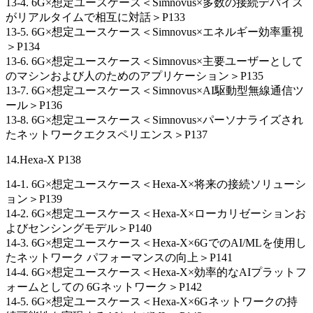
13-4. 6G×想定ユースケース＜Simnovus×多数の接続デバイス
がリアルタイムで相互に対話＞P133
13-5. 6G×想定ユースケース＜Simnovus×エネルギー効率重視
＞P134
13-6. 6G×想定ユースケース＜Simnovus×主要ユーザーとして
のマシンおよび人のためのアプリケーション＞P135
13-7. 6G×想定ユースケース＜Simnovus×AI駆動型無線通信ツ
ール＞P136
13-8. 6G×想定ユースケース＜Simnovus×パーソナライズされ
たネットワークエクスペリエンス＞P137
14.Hexa-X P138
14-1. 6G×想定ユースケース＜Hexa-X×将来の接続ソリューシ
ョン＞P139
14-2. 6G×想定ユースケース＜Hexa-X×ローカリゼーションお
よびセンシングモデル＞P140
14-3. 6G×想定ユースケース＜Hexa-X×6GでのAI/MLを使用し
たネットワーク パフォーマンスの向上＞P141
14-4. 6G×想定ユースケース＜Hexa-X×効率的なAIプラットフ
ォームとしての 6Gネットワーク＞P142
14-5. 6G×想定ユースケース＜Hexa-X×6Gネットワークの持