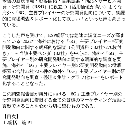
今後の新規市場・顧客開拓・営業提案・商品＆サービス開
発・研究開発（R&D）に役立つ（活用価値が高い）ような
海外×「6G」主要プレイヤーの研究開発動向について、網羅
的に深堀調査＆レポート化して欲しい！といった声も高まっ
ている。
こうした声を受けて、ESP総研では急速に調査ニーズが高ま
っている“2022年 海外における「6G」主要プレイヤー×研究
開発動向に関する網羅的な調査（公開資料：32社×276枚付
き）” ～当該主要ベンダ（32社）を中心に、海外×「6G」主
要プレイヤー別の研究開発動向に関する網羅的な調査を実
施、海外× 「6G」主要プレイヤー別の研究開発動向の徹底
探索≪合計32社×276件の海外×「6G」主要プレイヤー別の研
究開発動向を調査・整理＆集計・グラフ化≫～”をレポート
化することとなった。
この調査報告書が海外における「6G」主要プレイヤー別の
研究開発動向に着眼する全ての皆様のマーケティング活動に
貢献できることを心から切に望むものである。
【目次】
Ⅰ.総括 編 P1