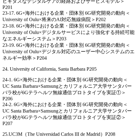
ビキタスなデジタルケアの経路およびサービスモデル＞
P201
23-17. 6G×海外における企業・団体別 6G研究開発の動向＜
University of Oulu×将来のAI対応無線病院＞P202
23-18. 6G×海外における企業・団体別 6G研究開発の動向＜
University of Oulu×デジタルサービスにより強化する持続可能
なエネルギーシステム＞P203
23-19. 6G×海外における企業・団体別 6G研究開発の動向＜
University of Oulu×デジタル対応のユーザー中心システムのエ
ネルギー効率＞P204
24. University of California, Santa Barbara P205
24-1. 6G×海外における企業・団体別 6G研究開発の動向＜
UC Santa Barbara×Samsungとカリフォルニア大学サンタバー
バラ校が6Gテラヘルツ無線通信プロトタイプを実証①＞
P206
24-2. 6G×海外における企業・団体別 6G研究開発の動向＜
UC Santa Barbara×Samsungとカリフォルニア大学サンタバー
バラ校が6Gテラヘルツ無線通信プロトタイプを実証②＞
P207
25.UC3M（The Universidad Carlos III de Madrid）P208