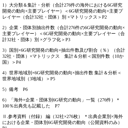
1）大分類＆集計・分析（合計276件の海外における6G研究
開発の動向×主要プレイヤー）＜6G研究開発の動向×主要プ
レイヤー（合計32社・団体）別 ×マトリックス＞P2
2）企業・団体別抽出件数（合計276件の6G研究開発の動向×
主要プレイヤー）＜6G研究開発の動向×主要プレイヤー（合
計32社・団体）別 ×グラフ化＞P3
3）国別×6G研究開発の動向×抽出件数及び割合（％）（合計
32社・団体）×マトリックス 集計＆分析＜国別件数（10か
国）＞P4
4）世界地域別×6G研究開発の動向×抽出件数 集計＆分析＜
世界地域別（3地域）＞P5
5）備考 P6
6）「海外×企業・団体別6G研究の動向」一覧（276件）＊
100％出典先も記載した P7
Ⅱ.参考資料（付録） 編（32社×276枚） ＊出典企業別×海外
における企業・団体別6G研究開発の動向（公開資料のみ）