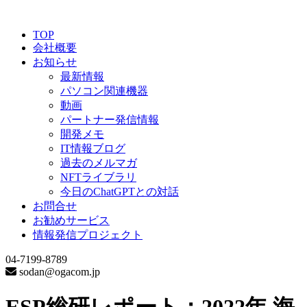
TOP
会社概要
お知らせ
最新情報
パソコン関連機器
動画
パートナー発信情報
開発メモ
IT情報ブログ
過去のメルマガ
NFTライブラリ
今日のChatGPTとの対話
お問合せ
お勧めサービス
情報発信プロジェクト
04-7199-8789
sodan@ogacom.jp