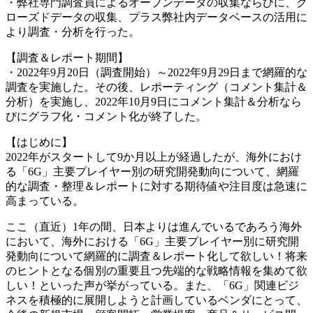
・弊社専門調査員によるオープンデータの収集ならびに、ク
ローズドデータの収集、プラス弊社内データベースの活用に
より調査・分析を行った。
【調査＆レポート期間】
・2022年9月20日（調査開始）～2022年9月29日まで網羅的な
調査を実施した。その後、レポーティング（コメント集計＆
分析）を実施し、2022年10月9日にコメント集計＆分析なら
びにグラフ化・コメント化が終了した。
【はじめに】
2022年がスタートして9か月以上が経過したが、海外におけ
る「6G」主要プレイヤー別の研究開発動向について、網羅
的な調査・整理＆レポートに対する期待値や注目度は急速に
高まっている。
ここ（直近）1年の間、日本よりは進んでいるであろう海外
において、海外における「6G」主要プレイヤー別に研究開
発動向について網羅的に調査＆レポート化して欲しい！将来
のヒントとなる個別の重要且つ先端的な戦略情報を集めて欲
しい！といった声が挙がっている。また、「6G」関連ビジ
ネスを積極的に展開しようと計画しているベンダにとって、