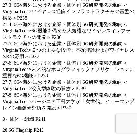
27-3. 6G×海外における企業・団体別 6G研究開発の動向＜
Virginia Tech×ワイヤレス通信インフラストラクチャの基盤の
構築＞P235
27-4. 6G×海外における企業・団体別 6G研究開発の動向＜
Virginia Tech×6G機能を備えた大規模なワイヤレスインフラ
ストラクチャの開発＞P236
27-5. 6G×海外における企業・団体別 6G研究開発の動向＜
Virginia Tech×２つの主要な段階：基礎理論およびワイヤレス
XRの応用＞P237
27-6. 6G×海外における企業・団体別 6G研究開発の動向＜
Virginia Tech×未来的なホログラフィックアプリケーションに
重要な6G機能＞P238
27-7. 6G×海外における企業・団体別 6G研究開発の動向＜
Virginia Tech×没入型体験の開放＞P239
27-8. 6G×海外における企業・団体別 6G研究開発の動向＜
Virginia Tech×バージニア工科大学が「次世代」ヒューマンブ
レイン画像研究所を開設＞P240
3）団体・組織 P241
28.6G Flagship P242