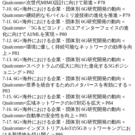
Qualcomm×次世代MIMO設計に向けて前進＞P78
7-10. 6G×海外における企業・団体別 6G研究開発の動向＜
Qualcomm×継続的なモバイルミリ波技術の進化を推進＞P79
7-11. 6G×海外における企業・団体別 6G研究開発の動向＜
Qualcomm×「5G＆ビヨンド」のエアインターフェイスの進
化に向けてAI/MLを実現＞P80
7-12. 6G×海外における企業・団体別 6G研究開発の動向＜
Qualcomm×環境に優しく持続可能なネットワークの効率を向
上＞P81
7-13. 6G×海外における企業・団体別 6G研究開発の動向＜
Qualcomm×スペクトラムの拡大に向けた進化する5Gポジシ
ョニング＞P82
7-14. 6G×海外における企業・団体別 6G研究開発の動向＜
Qualcomm×世界を統合するためのメタバースを有効にする＞
P83
7-15. 6G×海外における企業・団体別 6G研究開発の動向＜
Qualcomm×広域ネットワークのIoT対応を拡大＞P84
7-16. 6G×海外における企業・団体別 6G研究開発の動向＜
Qualcomm×自動車の安全性を向上＞P85
7-17. 6G×海外における企業・団体別 6G研究開発の動向＜
Qualcomm×インダストリアルIoTの5Gネットワーキングにお
ける新境地を切り開く＞P86