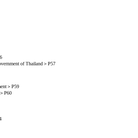
6
 of Thailand＞P57
nt＞P59
＞P60
4