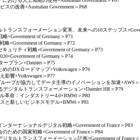
人工知能の使用×Australian Government＞P67
Australian Government＞P68
ンスフォーメーション変革、未来への10ステップス×Government 
ernment of Germany＞P71
ernment of Germany＞P72
ィ戦略×Government of Germany＞P73
ernment of Germany＞P74
ープラン×Daimler＞P75
DXロードマップ×Volkswagen＞P76
×Volkswagen＞P77
MWグループが協力してデータ主導のイノベーションを加速×AWS＞P
けるデジタルトランスフォーメーション×Daimler HR＞P79
ル革命：インダストリー4.0×BMWi＞P80
セスと新しいビジネスモデル×BMWi＞P81
ナショナルデジタル戦略×Government of France＞P83
国家戦略×Government of France＞P84
トランスフォーメーション計画×Government of France＞