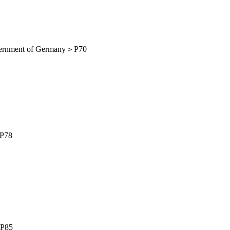
of Germany＞P70
78
P85