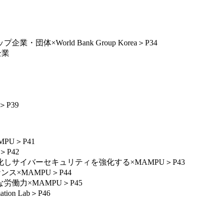
orld Bank Group Korea＞P34
企業
P39
PU＞P41
P42
化しサイバーセキュリティを強化する×MAMPU＞P43
ス×MAMPU＞P44
働力×MAMPU＞P45
n Lab＞P46