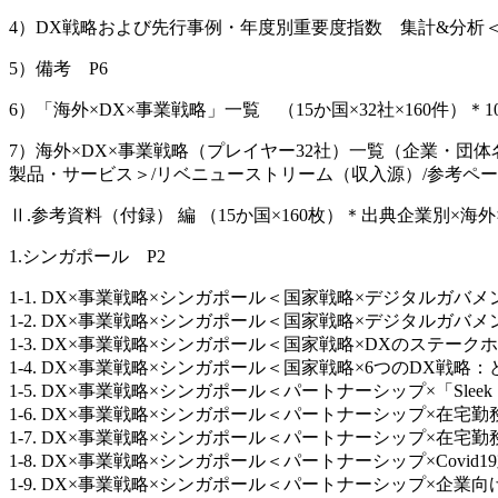
4）DX戦略および先行事例・年度別重要度指数 集計&分析＜発
5）備考 P6
6）「海外×DX×事業戦略」一覧 （15か国×32社×160件）＊
7）海外×DX×事業戦略（プレイヤー32社）一覧（企業・団体
製品・サービス＞/リベニューストリーム（収入源）/参考ページ
Ⅱ.参考資料（付録） 編 （15か国×160枚）＊出典企業別×海
1.シンガポール P2
1-1. DX×事業戦略×シンガポール＜国家戦略×デジタルガバメントト
1-2. DX×事業戦略×シンガポール＜国家戦略×デジタルガバメントブル
1-3. DX×事業戦略×シンガポール＜国家戦略×DXのステークホルダ
1-4. DX×事業戦略×シンガポール＜国家戦略×6つのDX戦略：どの
1-5. DX×事業戦略×シンガポール＜パートナーシップ×「Sleek
1-6. DX×事業戦略×シンガポール＜パートナーシップ×在宅勤務-バーチャ
1-7. DX×事業戦略×シンガポール＜パートナーシップ×在宅勤務向け
1-8. DX×事業戦略×シンガポール＜パートナーシップ×Covid1
1-9. DX×事業戦略×シンガポール＜パートナーシップ×企業向け訪問