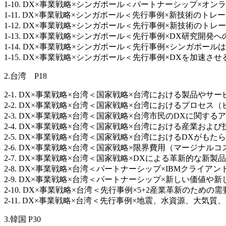
1-10. DX×事業戦略×シンガポール＜パートナーシップ×オンライン支払いデ
1-11. DX×事業戦略×シンガポール＜先行事例×新技術のトレーニングと実装
1-12. DX×事業戦略×シンガポール＜先行事例×新技術のトレーニングと実
1-13. DX×事業戦略×シンガポール＜先行事例×DX研究開発への投資×Gov
1-14. DX×事業戦略×シンガポール＜先行事例×シンガポールは革新的な
1-15. DX×事業戦略×シンガポール＜先行事例×DXを加速させる5G接続へ
2.台湾 P18
2-1. DX×事業戦略×台湾＜国家戦略×台湾における製品やサービスの変革×
2-2. DX×事業戦略×台湾＜国家戦略×台湾におけるプロセス（ビジネスモ
2-3. DX×事業戦略×台湾＜国家戦略×台湾市民のDXに関するアイデアの変
2-4. DX×事業戦略×台湾＜国家戦略×台湾における産業および技術革命の推
2-5. DX×事業戦略×台湾＜国家戦略×台湾におけるDXがもたらす3つの
2-6. DX×事業戦略×台湾＜国家戦略×限界費用（マージナルコスト）社会
2-7. DX×事業戦略×台湾＜国家戦略×DXによる革新的な新製品およ
2-8. DX×事業戦略×台湾＜パートナーシップ×IBMクライア
2-9. DX×事業戦略×台湾＜パートナーシップ×新しい価値や新しい配信方法を生
2-10. DX×事業戦略×台湾＜先行事例×5+2産業革新のための需要
2-11. DX×事業戦略×台湾＜先行事例×地震、水資源、大気質、防災
3.韓国 P30