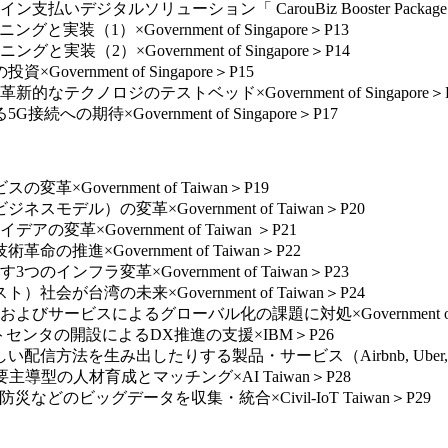
ジタルソリューション「 CarouBiz Booster Package」×C
（1）×Government of Singapore＞P13
装（2）×Government of Singapore＞P14
ernment of Singapore＞P15
テクノロジのテストベッド×Government of Singapore＞P
の期待×Government of Singapore＞P17
Government of Taiwan＞P19
デル）の変革×Government of Taiwan＞P20
革×Government of Taiwan ＞P21
進×Government of Taiwan＞P22
インフラ変革×Government of Taiwan＞P23
が台湾の未来×Government of Taiwan＞P24
びサービスによるグローバル化の課題に対処×Government of T
ントセンタの開設によるDX推進の支援×IBM＞P26
み出したりする製品・サービス（Airbnb, Uber, Spotify, Ama
主導型の人材育成とマッチング×AI Taiwan＞P28
などのビッグデータを収集・統合×Civil-IoT Taiwan＞P29