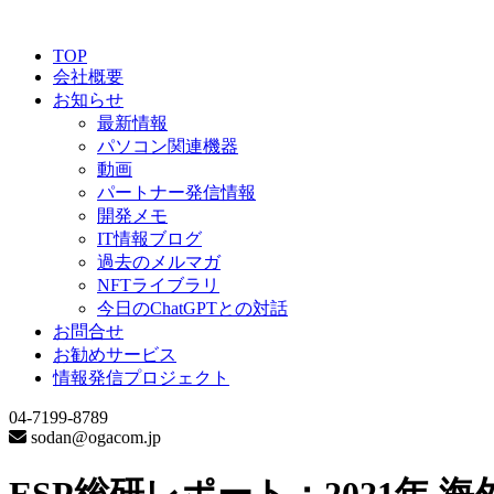
TOP
会社概要
お知らせ
最新情報
パソコン関連機器
動画
パートナー発信情報
開発メモ
IT情報ブログ
過去のメルマガ
NFTライブラリ
今日のChatGPTとの対話
お問合せ
お勧めサービス
情報発信プロジェクト
04-7199-8789
sodan@ogacom.jp