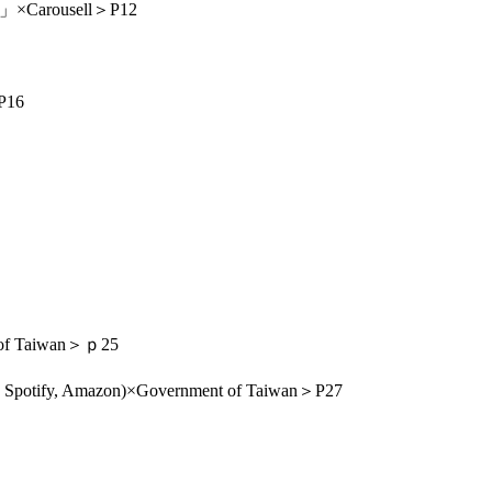
arousell＞P12
16
aiwan＞ｐ25
zon)×Government of Taiwan＞P27