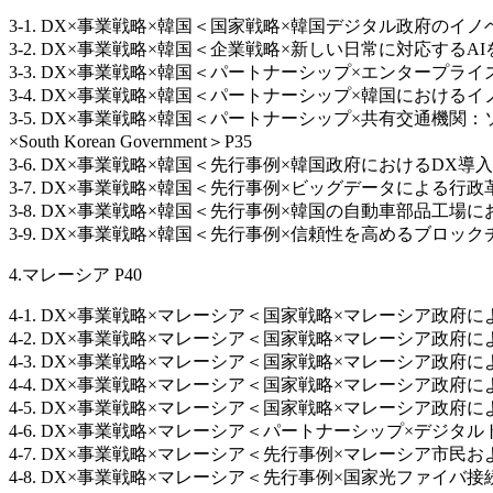
3-1. DX×事業戦略×韓国＜国家戦略×韓国デジタル政府のイノベーション戦
3-2. DX×事業戦略×韓国＜企業戦略×新しい日常に対応するAI
3-3. DX×事業戦略×韓国＜パートナーシップ×エンタープライズ
3-4. DX×事業戦略×韓国＜パートナーシップ×韓国におけるイノベ
3-5. DX×事業戦略×韓国＜パートナーシップ×共有交通機関：
×South Korean Government＞P35
3-6. DX×事業戦略×韓国＜先行事例×韓国政府におけるDX導入先行事例×S
3-7. DX×事業戦略×韓国＜先行事例×ビッグデータによる行政革新プロジェ
3-8. DX×事業戦略×韓国＜先行事例×韓国の自動車部品工場におけ
3-9. DX×事業戦略×韓国＜先行事例×信頼性を高めるブロックチ
4.マレーシア P40
4-1. DX×事業戦略×マレーシア＜国家戦略×マレーシア政府
4-2. DX×事業戦略×マレーシア＜国家戦略×マレーシア政府
4-3. DX×事業戦略×マレーシア＜国家戦略×マレーシア政
4-4. DX×事業戦略×マレーシア＜国家戦略×マレーシア政府
4-5. DX×事業戦略×マレーシア＜国家戦略×マレーシア政府
4-6. DX×事業戦略×マレーシア＜パートナーシップ×デジタルトランスフ
4-7. DX×事業戦略×マレーシア＜先行事例×マレーシア市民および
4-8. DX×事業戦略×マレーシア＜先行事例×国家光ファイバ接続計画（