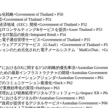
vernment of Thailand＞P50
ment of Thailand＞P51
EEC）開発×Government of Thailand＞P52
コンサルティング&サービスを提供×Azure Thailand＞P53
の統合×Integrated Retail＞P54
管理サービス×Government of Thailand＞P55
アサービス（G-SaaS）×Government of Thailand＞P5
め元化された電子メールシステム「MailGoThai」×Government
るDXに関する3つの戦略的優先事項×Australian Governme
最新インフラストラクチャの開発×Australian Government
ーメーションアジェンダ×Australian Government＞P61
のコミュニケーション最適化×Slack＞P62
業務効率化の実現×HubSpot＞P63
理および税務処理デジタルプラットフォーム×Inspace XR＞P6
ジタルID×Australian Government＞P65
提供するデジタルサービス×Australian Government＞P66