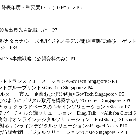
表年度・重要度1～5（160件）＞P5
100％出典先も記載した P7
名/カタカナ/シーズ名/ビジネスモデル/開始時期/実績/ターゲ
 P33
外×DX×事業戦略（公開資料のみ）P1
ランスフォーメーション×GovTech Singapore＞P3
ープリント×GovTech Singapore＞P4
ー：市民、企業および公務員×GovTech Singapore＞P5
ようにデジタル政府を構築するか×GovTech Singapore＞P6
 Sign」クラウドベースのE-サインソリューション ×Sleek＞P7
ル会議ソリューション「Ding Talk」×Alibaba Cloud Sing
オンラインデジタルソリューション「EasIShare」×Inspirete
9対応オンラインデジタルソリューション×Rugged Asia＞P10
者管理デジタルソリューション×CusJo Singapore＞P11