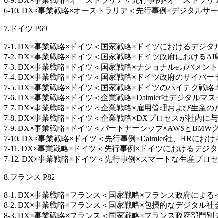
6-9. DX×事業戦略×オーストラリア＜先行事例×オーストラリアにおける
6-10. DX×事業戦略×オーストラリア＜先行事例×デジタルサービスの改善×
7.ドイツ P69
7-1. DX×事業戦略×ドイツ＜国家戦略×ドイツにおけるデジタルトラ
7-2. DX×事業戦略×ドイツ＜国家戦略×ドイツ政府におけるAI戦略×Gov
7-3. DX×事業戦略×ドイツ＜国家戦略×ナショナルeガバメント戦略×Gov
7-4. DX×事業戦略×ドイツ＜国家戦略×ドイツ政府のサイバーセキュリテ
7-5. DX×事業戦略×ドイツ＜国家戦略×ドイツのハイテク戦略2020×Gov
7-6. DX×事業戦略×ドイツ＜企業戦略×Daimler社デジタルマスタ
7-7. DX×事業戦略×ドイツ＜企業戦略×雇用管理および生産のための
7-8. DX×事業戦略×ドイツ＜企業戦略×DXプロセスが社内に与え影響
7-9. DX×事業戦略×ドイツ＜パートナーシップ×AWSとB
7-10. DX×事業戦略×ドイツ＜先行事例×Daimler社、HRにお
7-11. DX×事業戦略×ドイツ＜先行事例×ドイツにおけるデジタ
7-12. DX×事業戦略×ドイツ＜先行事例×スマートな生産プロ
8.フランス P82
8-1. DX×事業戦略×フランス＜国家戦略×フランス政府によるインター
8-2. DX×事業戦略×フランス＜国家戦略×包摂的なデジタル社会のための
8-3. DX×事業戦略×フランス＜国家戦略×フランス政府部門別デジタル