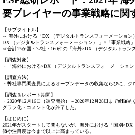
ESP総研レポート：2021年
要プレイヤーの事業戦略に関する
【サブタイトル】
～ 海外における「DX （デジタルトランスフォーメーショ
DX （デジタルトランスフォーメーション） 」×「事業戦略
≪合計15か国・32社・160件の「海外×DX （デジタルト
【調査対象】
・「海外における×DX （デジタルトランスフォーメーション
【調査方法】
・弊社専門調査員によるオープンデータの収集ならびに、ク
【調査＆レポート期間】
・2020年12月16日（調査開始）～2020年12月28日ま
グラフ化・コメント化が終了した。
【はじめに】
2021年がスタートして間もないが、海外における「国別×
値や注目度は今まで以上に高まっている。