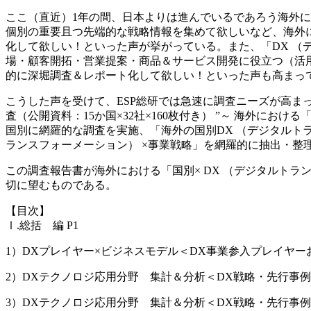
ここ（直近）1年の間、日本よりは進んでいるであろう海外に
個別の重要且つ先端的な戦略情報を集めて欲しいなど、海外に
化して欲しい！といった声が挙がっている。また、「DX 
場・顧客開拓・営業提案・商品＆サービス開発に役立つ（活用
的に深堀調査＆レポート化して欲しい！といった声も高まっ
こうした声を受けて、ESP総研では急速に調査ニーズが高まっ
査（公開資料：15か国×32社×160枚付き） ”～ 海外に
国別に網羅的な調査を実施、「海外の国別DX （デジタルトラン
ランスフォーメーション） ×事業戦略」を網羅的に抽出・整
この調査報告書が海外における「国別× DX （デジタルト
切に望むものである。
【目次】
Ⅰ.総括 編 P1
1）DXプレイヤー×ビジネスモデル＜DX事業参入プレイヤー
2）DXテクノロジ応用分野 集計＆分析＜DX戦略・先行事例
3）DXテクノロジ応用分野 集計＆分析＜DX戦略・先行事例