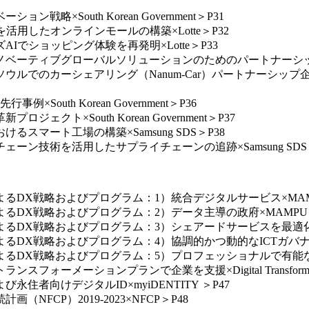
略×South Korean Government＞P31
を活用したオンラインモールの構築×Lotte＞P32
AIでショッピング体験を再発明×Lotte＞P33
ーティブグローバルソリューションのためのパートナーシップ企業・団体×W
ソウルでのカーシェアリング（Nanum-Car）パートナーシップ
outh Korean Government＞P36
クト×South Korean Government＞P37
るスマート工場の構築×Samsung SDS＞P38
ェーン技術を活用したサプライチェーンの追跡×Samsung SDS＞
によるDX戦略およびプログラム：1）統合デジタルサービス×MAM
によるDX戦略およびプログラム：2）データ主導の政府×MAMPU＞
府によるDX戦略およびプログラム：3）シェアードサービスを最適
によるDX戦略およびプログラム：4）協調的かつ動的なICTガバナン
によるDX戦略およびプログラム：5）プロフェッショナルで有能な労
ォーメーションプランで企業を支援×Digital Transformatio
永住者向けデジタルID×myiDENTITY ＞P47
NFCP）2019-2023×NFCP＞P48