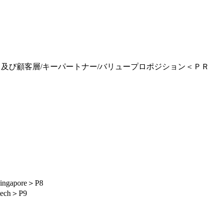
ット及び顧客層/キーパートナー/バリュープロポジション＜ＰＲ
apore＞P8
ch＞P9