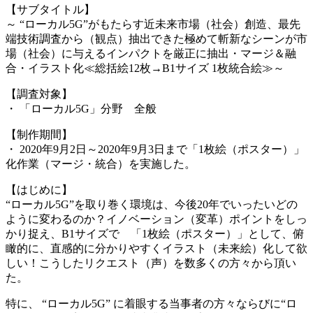
【サブタイトル】
～ “ローカル5G”がもたらす近未来市場（社会）創造、最先
端技術調査から（観点）抽出できた極めて斬新なシーンが市
場（社会）に与えるインパクトを厳正に抽出・マージ＆融
合・イラスト化≪総括絵12枚→B1サイズ 1枚統合絵≫～
【調査対象】
・ 「ローカル5G」分野 全般
【制作期間】
・ 2020年9月2日～2020年9月3日まで「1枚絵（ポスター）」
化作業（マージ・統合）を実施した。
【はじめに】
“ローカル5G”を取り巻く環境は、今後20年でいったいどの
ように変わるのか？イノベーション（変革）ポイントをしっ
かり捉え、B1サイズで 「1枚絵（ポスター）」として、俯
瞰的に、直感的に分かりやすくイラスト（未来絵）化して欲
しい！こうしたリクエスト（声）を数多くの方々から頂い
た。
特に、 “ローカル5G” に着眼する当事者の方々ならびに“ロ