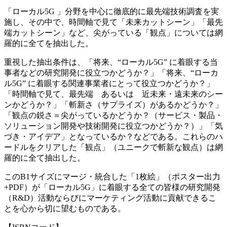
「ローカル5G 」分野を中心に徹底的に最先端技術調査を実
施し、その中で、時間軸で見て「未来カットシーン」「最先
端カットシーン」など、尖がっている「観点」については網
羅的に全てを抽出した。
重視した抽出条件は、「将来、“ローカル5G” に着眼する当
事者などの研究開発に役立つかどうか？」「将来、“ローカ
ル5G” に着眼する関連事業者にとって役立つかどうか？」
「時間軸で見て、最先端 あるいは 近未来・遠未来のシー
ンかどうか？」「斬新さ（サプライズ）があるかどうか？」
「観点の鋭さ＝尖がっているかどうか？（サービス・製品・
ソリューション開発や技術開発に役立つかどうか？）」「気
づき・アイデア」となっているか？などである。これらのハ
ードルをクリアした「観点」（ユニークで斬新な観点）は網
羅的に全て抽出した。
このB1サイズにマージ・統合した「1枚絵」（ポスター出力
+PDF）が「ローカル5G」に着眼する全ての皆様の研究開発
（R&D）活動ならびにマーケティング活動に貢献できるこ
とを心から切に望むものである。