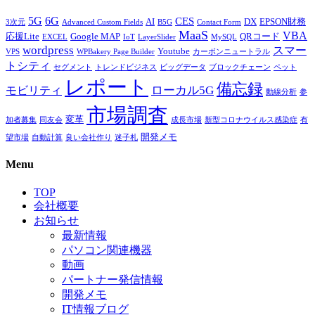
5G
6G
CES
AI
DX
EPSON財務
3次元
Advanced Custom Fields
B5G
Contact Form
MaaS
VBA
応援Lite
Google MAP
QRコード
EXCEL
IoT
LayerSlider
MySQL
wordpress
スマー
Youtube
VPS
WPBakery Page Builder
カーボンニュートラル
トシティ
セグメント
トレンドビジネス
ビッグデータ
ブロックチェーン
ペット
レポート
備忘録
ローカル5G
モビリティ
動線分析
参
市場調査
変革
加者募集
同友会
成長市場
新型コロナウイルス感染症
有
開発メモ
望市場
自動計算
良い会社作り
迷子札
Menu
TOP
会社概要
お知らせ
最新情報
パソコン関連機器
動画
パートナー発信情報
開発メモ
IT情報ブログ