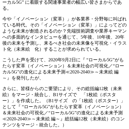
ーカル5G” に着眼する関連事業者の幅広い皆さまからであ
る。
今や「イノベーション（変革）」が各業界・分野毎に叫ばれ
ている時代。その「イノベーション（変革）」によってどの
ような未来が創造されるのか？先端技術調査や業界キーマン
への多面的なインタビューを通じて、5年後、10年後、20年
後の未来を予測し、来るべき社会の未来像を可視化・イラス
ト化（未来絵 化）することが求められている。
こうした声を受けて、2020年9月2日に『 “ローカル5G”がも
たらす変革（イノベーション）＆未来社会の可視化／“ロー
カル5G”の進化による未来予測≪2020‐2040≫～未来絵 編
～』を発刊したが、
さらに、皆様からのご要望により、その総括編12枚（未来
絵）をマージ・統合し、B1サイズで 「1枚絵（ポスタ
ー）」を作成した。（B1サイズ の「1枚絵（ポスター）」
として『 “ローカル5G”がもたらす変革（イノベーション）
＆未来社会の可視化／“ローカル5G”の進化による未来予測
≪2020‐2040≫～未来絵 編～』総括編12枚（未来絵）のコン
テンツをマージ・統合した。）