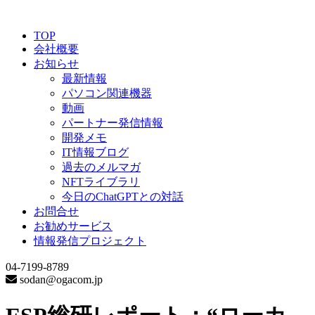
TOP
会社概要
お知らせ
最新情報
パソコン関連機器
動画
パートナー発信情報
開発メモ
IT情報ブログ
過去のメルマガ
NFTライブラリ
今日のChatGPTとの対話
お問合せ
お勧めサービス
情報発信プロジェクト
04-7199-8789
sodan@ogacom.jp