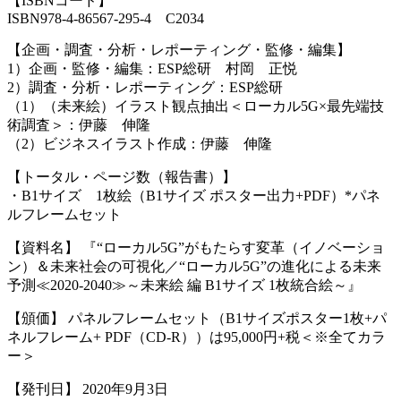
【ISBNコード】
ISBN978-4-86567-295-4 C2034
【企画・調査・分析・レポーティング・監修・編集】
1）企画・監修・編集：ESP総研 村岡 正悦
2）調査・分析・レポーティング：ESP総研
（1）（未来絵）イラスト観点抽出＜ローカル5G×最先端技
術調査＞：伊藤 伸隆
（2）ビジネスイラスト作成：伊藤 伸隆
【トータル・ページ数（報告書）】
・B1サイズ 1枚絵（B1サイズ ポスター出力+PDF）*パネ
ルフレームセット
【資料名】 『“ローカル5G”がもたらす変革（イノベーショ
ン）＆未来社会の可視化／“ローカル5G”の進化による未来
予測≪2020‐2040≫～未来絵 編 B1サイズ 1枚統合絵～』
【頒価】 パネルフレームセット（B1サイズポスター1枚+パ
ネルフレーム+ PDF（CD-R））は95,000円+税＜※全てカラ
ー＞
【発刊日】 2020年9月3日