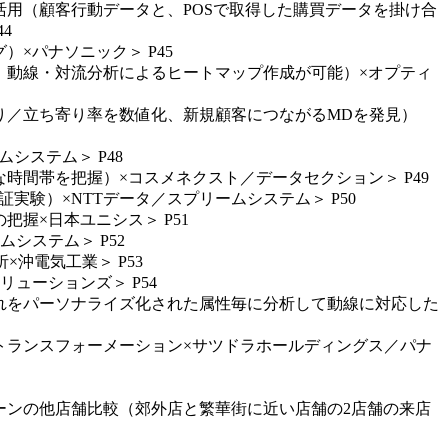
活用（顧客行動データと、POSで取得した購買データを掛け合
4
×パナソニック＞ P45
ら、動線・対流分析によるヒートマップ作成が可能）×オプティ
作り／立ち寄り率を数値化、新規顧客につながるMDを発見）
システム＞ P48
時間帯を把握）×コスメネクスト／データセクション＞ P49
実験）×NTTデータ／スプリームシステム＞ P50
握×日本ユニシス＞ P51
システム＞ P52
沖電気工業＞ P53
ューションズ＞ P54
流れをパーソナライズ化された属性毎に分析して動線に対応した
ルトランスフォーメーション×サツドラホールディングス／パナ
ェーンの他店舗比較（郊外店と繁華街に近い店舗の2店舗の来店