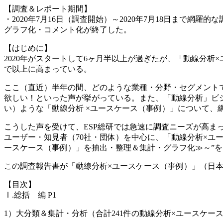
【調査＆レポート期間】
・2020年7月16日（調査開始）～2020年7月18日まで網
グラフ化・コメント化が終了した。
【はじめに】
2020年がスタートして6ヶ月半以上が過ぎたが、「動線分
で以上に高まっている。
ここ（直近）半年の間、どのような業種・分野・セグメント
欲しい！といった声が挙がっている。また、「動線分析」ビ
い）ような「動線分析 ×ユースケース（事例）」について、
こうした声を受けて、ESP総研では急速に調査ニーズが高まって
ユーザー・知見者（70社・団体）を中心に、「動線分析×ユ
ースケース（事例）」を抽出・整理＆集計・グラフ化≫～”
この調査報告書が「動線分析×ユースケース（事例）」（日
【目次】
Ⅰ.総括 編 P1
1）大分類＆集計・分析（合計241件の動線分析×ユースケー