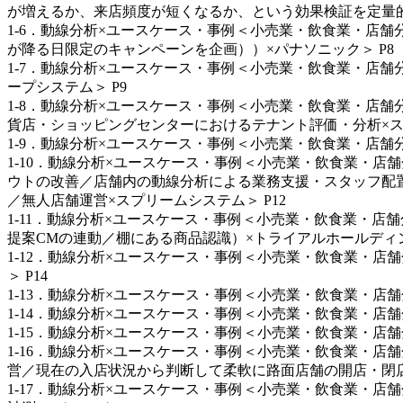
が増えるか、来店頻度が短くなるか、という効果検証を定量的
1-6．動線分析×ユースケース・事例＜小売業・飲食業・店
が降る日限定のキャンペーンを企画））×パナソニック＞ P8
1-7．動線分析×ユースケース・事例＜小売業・飲食業・店舗分野×
ープシステム＞ P9
1-8．動線分析×ユースケース・事例＜小売業・飲食業・店舗分野
貨店・ショッピングセンターにおけるテナント評価・分析×スプ
1-9．動線分析×ユースケース・事例＜小売業・飲食業・店舗
1-10．動線分析×ユースケース・事例＜小売業・飲食業・
ウトの改善／店舗内の動線分析による業務支援・スタッフ配
／無人店舗運営×スプリームシステム＞ P12
1-11．動線分析×ユースケース・事例＜小売業・飲食業・
提案CMの連動／棚にある商品認識）×トライアルホールディング
1-12．動線分析×ユースケース・事例＜小売業・飲食業・店
＞ P14
1-13．動線分析×ユースケース・事例＜小売業・飲食業・店舗
1-14．動線分析×ユースケース・事例＜小売業・飲食業・店
1-15．動線分析×ユースケース・事例＜小売業・飲食業・店
1-16．動線分析×ユースケース・事例＜小売業・飲食業・
営／現在の入店状況から判断して柔軟に路面店舗の開店・閉店
1-17．動線分析×ユースケース・事例＜小売業・飲食業・