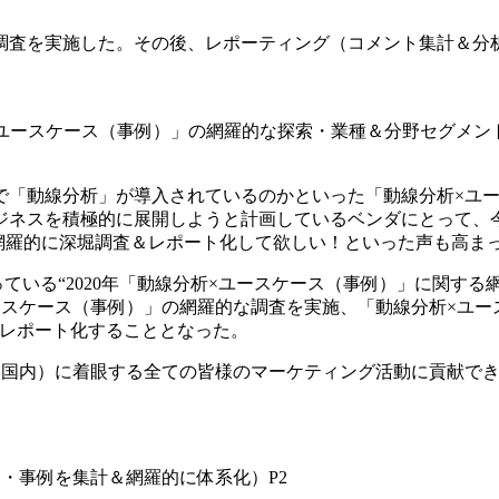
羅的な調査を実施した。その後、レポーティング（コメント集計＆分
析×ユースケース（事例）」の網羅的な探索・業種＆分野セグメ
で「動線分析」が導入されているのかといった「動線分析×ユ
ジネスを積極的に展開しようと計画しているベンダにとって、
網羅的に深堀調査＆レポート化して欲しい！といった声も高ま
いる“2020年「動線分析×ユースケース（事例）」に関する網
ースケース（事例）」の網羅的な調査を実施、「動線分析×ユース
をレポート化することとなった。
本国内）に着眼する全ての皆様のマーケティング活動に貢献で
ス・事例を集計＆網羅的に体系化）P2