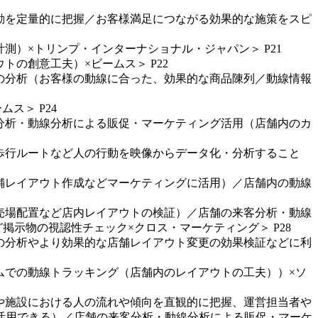
行動を定量的に把握／お客様満足につながる効果的な施策をスピ
測）×トリンプ・インターナショナル・ジャパン＞ P21
トの創意工夫）×ビームス＞ P22
トの分析（お客様の動線に合った、効果的な商品陳列／動線情報
ス＞ P24
客分析・動線分析による販促・マーケティング活用（店舗内のカ
や歩行ルートなど人の行動を映像からデータ化・分析すること
店舗レイアウト作成などマーケティングに活用）／店舗内の動線
、売場配置など店内レイアウトの検証）／店舗の来客分析・動線
掲示物の視認性チェック×クロス・マーケティング＞ P28
向の分析やより効果的な店舗レイアウト変更の効果検証などに利
イムでの動線トラッキング（店舗内のレイアウトの工夫））×ソ
場や施設における人の流れや傾向を直観的に把握、運営担当者や
活用できる）／店舗の来客分析・動線分析による販促・マーケ