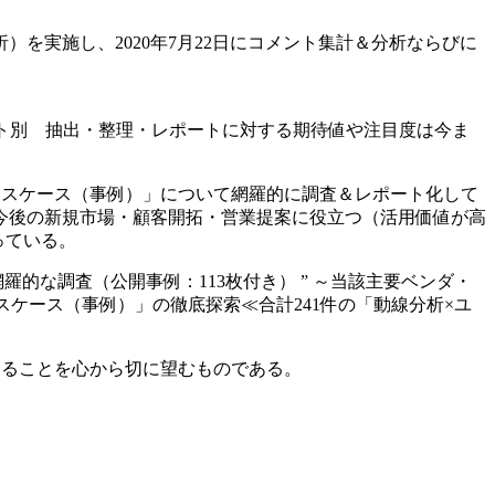
析）を実施し、2020年7月22日にコメント集計＆分析ならびに
ント別 抽出・整理・レポートに対する期待値や注目度は今ま
ースケース（事例）」について網羅的に調査＆レポート化して
今後の新規市場・顧客開拓・営業提案に役立つ（活用価値が高
っている。
羅的な調査（公開事例：113枚付き） ” ～当該主要ベンダ・
ケース（事例）」の徹底探索≪合計241件の「動線分析×ユ
きることを心から切に望むものである。