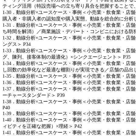
ティング活用（特設売場への立ち寄り具合を把握することで、イ
1-30．動線分析×ユースケース・事例＜小売業・飲食業・
購入者・非購入者の認知度や購入実態、動線を総合的に分析し
1-31．動線分析×ユースケース・事例＜小売業・飲食業・
ち時間を解消）／商業施設・デパート・コンビニにおける防犯対策×Nagasa
1-32．動線分析×ユースケース・事例＜小売業・飲食業・
ングス＞ P34
1-33．動線分析×ユースケース・事例＜小売業・飲食業・
グ、陳列、接客体制の最適化）×シンクエージェント＞ P35
1-34．動線分析×ユースケース・事例＜小売業・飲食業・
し回数の効率化など最適な棚割りが実現できる／店舗の品出し
1-35．動線分析×ユースケース・事例＜小売業・飲食業・店舗分野
1-36．動線分析×ユースケース・事例＜小売業・飲食業・店舗
1-37．動線分析×ユースケース・事例＜小売業・飲食業・
ーチャースタンダード＞ P39
1-38．動線分析×ユースケース・事例＜小売業・飲食業・
P40
1-39．動線分析×ユースケース・事例＜小売業・飲食業・店
1-40．動線分析×ユースケース・事例＜小売業・飲食業・
ィビティを正確な把握）×理経＞ P42
1-41．動線分析×ユースケース・事例＜小売業・飲食業・店