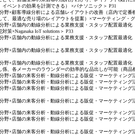
ベントの効果を計測できる） ×パナソニック＞ P31
店舗分野×顧客導線分析による店舗レイアウトの改善（店内で定
て、最適な売り場のレイアウトを提案）×マーケティング・グラ
店舗分野×店舗内の動線分析による業務支援・スタッフ配置最適
ka IoT solutions＞ P33
店舗分野×店舗内の動線分析による業務支援・スタッフ配置最適
店舗分野×店舗内の動線分析による業務支援・スタッフ配置最適
店舗分野×店舗内の動線分析による業務支援・スタッフ配置最適
係、各メーカーのラウンダーの効率的な品出しが可能（商品棚モ
×店舗の来客分析・動線分析による販促・マーケティング活用（お客様の
分野×店舗の来客分析・動線分析による販促・マーケティング活用
店舗分野×店舗の来客分析・動線分析による販促・マーケティン
店舗分野×店舗の来客分析・動線分析による販促・マーケティン
舗分野×店舗の来客分析・動線分析による販促・マーケティング活用
店舗分野×店舗の来客分析・動線分析による販促・マーケティン
舗分野×店舗の来客分析・動線分析による販促・マーケティング活