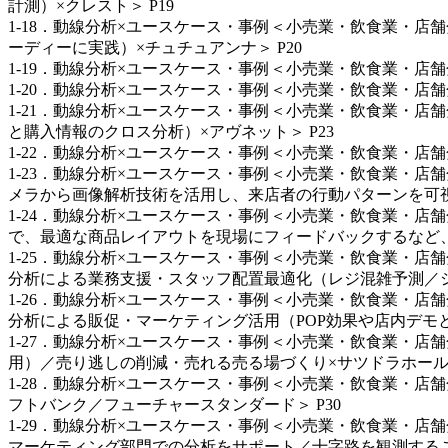
計測）×クレスト＞ P19
1-18．動線分析×ユースケース・事例＜小売業・飲食業・
ーディーに実践）×チュチュアンナ＞ P20
1-19．動線分析×ユースケース・事例＜小売業・飲食業・店
1-20．動線分析×ユースケース・事例＜小売業・飲食業・店
1-21．動線分析×ユースケース・事例＜小売業・飲食業・
と購入情報のクロス分析）×アヴネット＞ P23
1-22．動線分析×ユースケース・事例＜小売業・飲食業・店舗
1-23．動線分析×ユースケース・事例＜小売業・飲食業・
メラから画像解析技術を活用し、来店者の行動パターンを可視化）
1-24．動線分析×ユースケース・事例＜小売業・飲食業・
で、最適な商品レイアウトを現場にフィードバックするなど、マ
1-25．動線分析×ユースケース・事例＜小売業・飲食業・
分析による業務支援・スタッフ配置最適化（レジ混雑予測／シフ
1-26．動線分析×ユースケース・事例＜小売業・飲食業・
分析による販促・マーケティング活用（POP効果や店内デモと
1-27．動線分析×ユースケース・事例＜小売業・飲食業・
用）／売り逃しの削減・売れる売る場づくり×サツドラホールデ
1-28．動線分析×ユースケース・事例＜小売業・飲食業・
フトバンク／フューチャースタンダード＞ P30
1-29．動線分析×ユースケース・事例＜小売業・飲食業・
マーケティング部門での分析をサポート／十字路を観測する