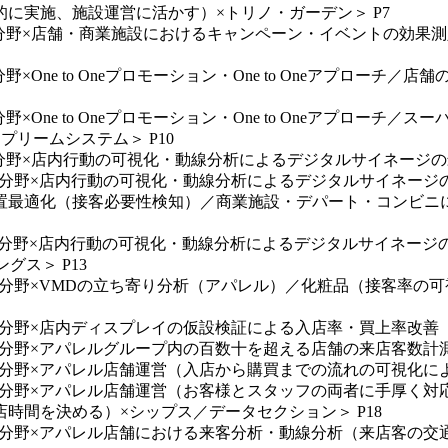
に実施、施設運営に活かす）×トリノ・ガーデン＞ P7
舗分野×店舗・商業施設におけるキャンペーン・イベントの効果
One to Oneプロモーション・One to Oneアプロー
×One to Oneプロモーション・One to Oneアプロー
リームシステム＞ P10
分野×店内行動の可視化・動線分析によるデジタルサイネージの最
店舗分野×店内行動の可視化・動線分析によるデジタルサイネー
置最適化（接客必要性検知）／商業施設・デパート・コンビニ
店舗分野×店内行動の可視化・動線分析によるデジタルサイネー
ス＞ P13
舗分野×VMDの立ち寄り分析（アパレル）／化粧品（接客率の可
分野×店内ディスプレイの仮設検証による入店率・買上率改善（アパ
舗分野×アパレルグループ内の百数十を超える店舗の来店客数計測×
舗分野×アパレル店舗運営（入店から購買までの流れの可視化によ
店舗分野×アパレル店舗運営（お客様とスタッフの両者に手厚く
時間を決める）×シップス／データセクション＞ P18
店舗分野×アパレル店舗における来客分析・動線分析（来店客の