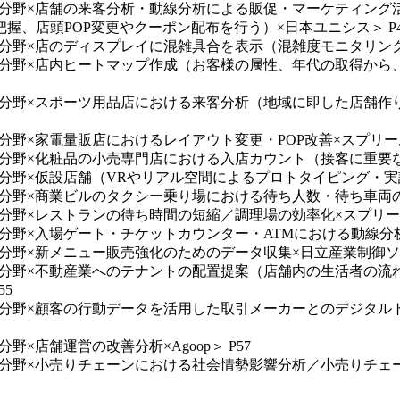
店舗分野×店舗の来客分析・動線分析による販促・マーケティング
、店頭POP変更やクーポン配布を行う）×日本ユニシス＞ P4
舗分野×店のディスプレイに混雑具合を表示（混雑度モニタリング）
店舗分野×店内ヒートマップ作成（お客様の属性、年代の取得か
店舗分野×スポーツ用品店における来客分析（地域に即した店舗
分野×家電量販店におけるレイアウト変更・POP改善×スプリーム
舗分野×化粧品の小売専門店における入店カウント（接客に重要な
分野×仮設店舗（VRやリアル空間によるプロトタイピング・実証
舗分野×商業ビルのタクシー乗り場における待ち人数・待ち車両の把
舗分野×レストランの待ち時間の短縮／調理場の効率化×スプリーム
分野×入場ゲート・チケットカウンター・ATMにおける動線分析×
舗分野×新メニュー販売強化のためのデータ収集×日立産業制御ソリ
店舗分野×不動産業へのテナントの配置提案（店舗内の生活者の
5
店舗分野×顧客の行動データを活用した取引メーカーとのデジタ
×店舗運営の改善分析×Agoop＞ P57
店舗分野×小売りチェーンにおける社会情勢影響分析／小売りチ