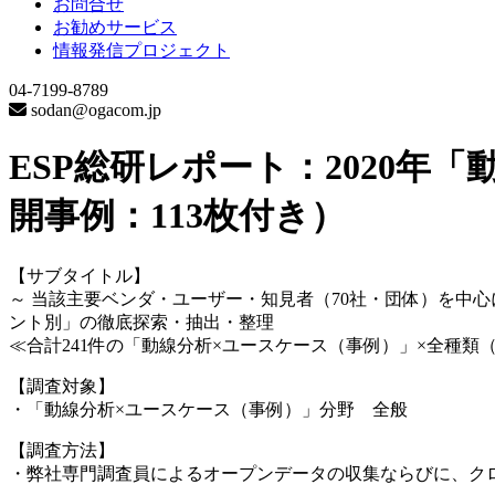
お問合せ
お勧めサービス
情報発信プロジェクト
04-7199-8789
sodan@ogacom.jp
ESP総研レポート：2020
開事例：113枚付き）
【サブタイトル】
～ 当該主要ベンダ・ユーザー・知見者（70社・団体）を中
ント別」の徹底探索・抽出・整理
≪合計241件の「動線分析×ユースケース（事例）」×全種類
【調査対象】
・「動線分析×ユースケース（事例）」分野 全般
【調査方法】
・弊社専門調査員によるオープンデータの収集ならびに、ク