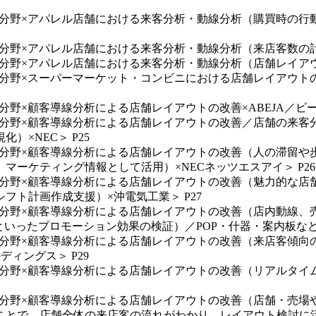
店舗分野×アパレル店舗における来客分析・動線分析（購買時の
舗分野×アパレル店舗における来客分析・動線分析（来店客数の計
舗分野×アパレル店舗における来客分析・動線分析（店舗レイアウ
店舗分野×スーパーマーケット・コンビニにおける店舗レイアウ
分野×顧客導線分析による店舗レイアウトの改善×ABEJA／ビーム
店舗分野×顧客導線分析による店舗レイアウトの改善／店舗の来
×NEC＞ P25
店舗分野×顧客導線分析による店舗レイアウトの改善（人の滞留
ーケティング情報として活用）×NECネッツエスアイ＞ P26
店舗分野×顧客導線分析による店舗レイアウトの改善（魅力的な
ト計画作成支援）×沖電気工業＞ P27
店舗分野×顧客導線分析による店舗レイアウトの改善（店内動線
いったプロモーション効果の検証）／POP・什器・案内板など
店舗分野×顧客導線分析による店舗レイアウトの改善（来店客傾
ィングス＞ P29
店舗分野×顧客導線分析による店舗レイアウトの改善（リアルタ
店舗分野×顧客導線分析による店舗レイアウトの改善（店舗・売
ことで、店舗全体の来店客の流れがわかり、レイアウト検討に