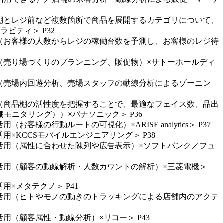
番棚とレジ前など複数箇所で商品を展開するカテゴリについて、
ビティ＞ P32
化（お客様の人数からレジの稼働台数を予測し、お客様のレジ待
化（売り場づくりのプランニング、販促物）×サトーホールディ
化（売場内回遊分析、売場スタッフの動線分析によるゾーニン
化（商品棚の活性度を把握することで、最適なフェイス数、品出
ニタリング））×パナソニック＞ P36
行動ルートの可視化）×ARISE analytics＞ P37
×KCCSモバイルエンジニアリング＞ P38
グ活用（属性に合わせた陳列や広告表示）×ソフトバンク／フュ
グ活用（顧客の動線解析・人数カウントの解析）×三菱電機＞
×メタテクノ＞ P41
グ活用（ヒトやモノの動きのトラッキングによる店舗内のアクテ
用（顧客属性・動線分析）×リコー＞ P43