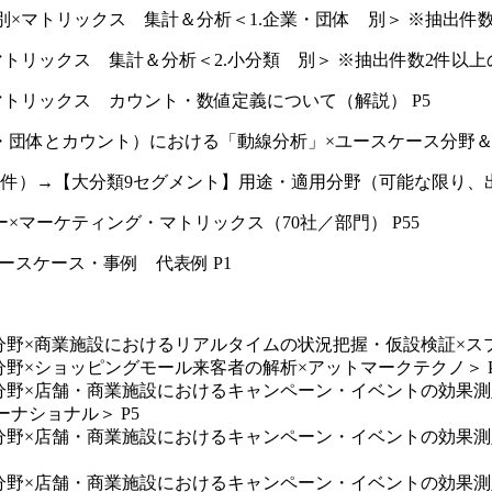
別×マトリックス 集計＆分析＜1.企業・団体 別＞ ※抽出件数
マトリックス 集計＆分析＜2.小分類 別＞ ※抽出件数2件以上の
マトリックス カウント・数値定義について（解説） P5
・団体とカウント）における「動線分析」×ユースケース分野＆
1件）→【大分類9セグメント】用途・適用分野（可能な限り、出
×マーケティング・マトリックス（70社／部門） P55
ユースケース・事例 代表例 P1
分野×商業施設におけるリアルタイムの状況把握・仮設検証×スプ
分野×ショッピングモール来客者の解析×アットマークテクノ＞ P
舗分野×店舗・商業施設におけるキャンペーン・イベントの効果
ナショナル＞ P5
舗分野×店舗・商業施設におけるキャンペーン・イベントの効果
舗分野×店舗・商業施設におけるキャンペーン・イベントの効果