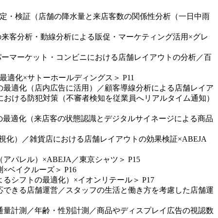
測定・検証（店舗の降水量と来店客数の関係性分析（一日中雨
チ／店舗の来客分析・動線分析による販促・マーケティング活用×グレ
チ／スーパーマーケット・コンビニにおける店舗レイアウトの分析／百
適化×サトーホールディングス＞ P11
ジの最適化（店内広告に活用）／顧客導線分析による店舗レイア
における防犯対策（不審者検知を従業員へリアルタイム通知）
ジの最適化（来店客の状態認識とデジタルサイネージによる商品
視化）／雑貨店における店舗レイアウトの効果検証×ABEJA
レル）×ABEJA／東京シャツ＞ P15
ベイクルーズ＞ P16
るシフトの最適化）×イオンリテール＞ P17
対応できる店舗運営／スタッフの生活と働き方を考慮した店舗運
交通量計測／年齢・性別計測／商品やディスプレイ広告の視認数