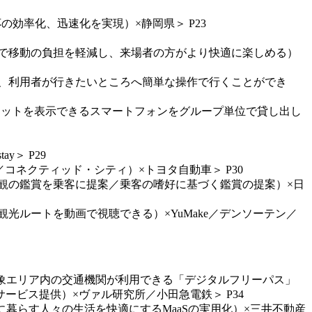
応の効率化、迅速化を実現）×静岡県＞ P23
ことで移動の負担を軽減し、来場者の方がより快適に楽しめる）
など、利用者が行きたいところへ簡単な操作で行くことができ
スチケットを表示できるスマートフォンをグループ単位で貸し出し
＞ P29
／コネクティッド・シティ）×トヨタ自動車＞ P30
／景観の鑑賞を乗客に提案／乗客の嗜好に基づく鑑賞の提案）×日
観光ルートを動画で視聴できる）×YuMake／デンソーテン／
（対象エリア内の交通機関が利用できる「デジタルフリーパス」
ビス提供）×ヴァル研究所／小田急電鉄＞ P34
街に暮らす人々の生活を快適にするMaaSの実用化）×三井不動産