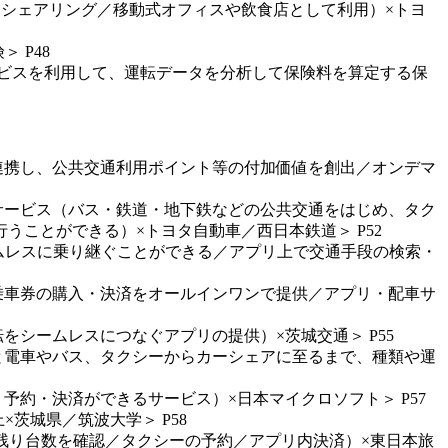
イドシェアリング／移動式オフィスや飲食店として利用）×トヨ
 P48
サービスを利用して、運転データを分析して保険料を算定する保
と連携し、公共交通利用ポイント等の付加価値を創出／オンデマ
ィサービス（バス・鉄道・地下鉄などの公共交通をはじめ、タク
ことができる）×トヨタ自動車／西日本鉄道＞ P52
シームレスに乗り継ぐことができる／アプリ上で交通手段の検索・
・乗車券の購入・決済をオールインワンで提供／アプリ・配車サ
をシームレスにつなぐアプリの提供）×茨城交通＞ P55
ると電車やバス、タクシーからカーシェアに至るまで、種類や運
予約・決済ができるサービス）×日本マイクロソフト＞ P57
×茨城県／筑波大学＞ P58
クの残り台数を確認／タクシーの予約／アプリ内決済）×東日本旅