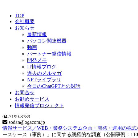
TOP
会社概要
お知らせ
最新情報
パソコン関連機器
動画
パートナー発信情報
開発メモ
IT情報ブログ
過去のメルマガ
NFTライブラリ
今日のChatGPTとの対話
お問合せ
お勧めサービス
情報発信プロジェクト
04-7199-8789
sodan@ogacom.jp
情報サービス／WEB・業務システム企画・開発・運用の株式
ースケース（事例）」に関する網羅的な調査（公開事例：11