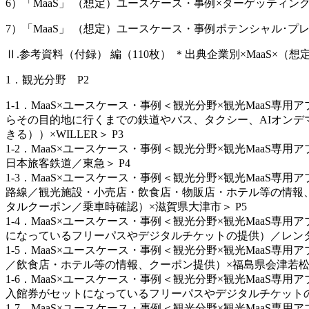
6）「MaaS」 （想定）ユースケース・事例×ターゲッティング
7）「MaaS」 （想定）ユースケース・事例ポテンシャル･プレ
Ⅱ.参考資料（付録） 編（110枚） ＊出典企業別×MaaS×
1．観光分野 P2
1-1．MaaS×ユースケース・事例＜観光分野×観光Maa
らその目的地に行くまでの鉄道やバス、タクシー、AIオン
きる））×WILLER＞ P3
1-2．MaaS×ユースケース・事例＜観光分野×観光Maa
日本旅客鉄道／東急＞ P4
1-3．MaaS×ユースケース・事例＜観光分野×観光Maa
路線／観光施設・小売店・飲食店・物販店・ホテル等の情報
タルクーポン／乗車時確認）×滋賀県大津市＞ P5
1-4．MaaS×ユースケース・事例＜観光分野×観光Maa
になっているフリーパスやデジタルチケットの提供）／レンタ
1-5．MaaS×ユースケース・事例＜観光分野×観光Maa
／飲食店・ホテル等の情報、クーポン提供）×福島県会津若松市
1-6．MaaS×ユースケース・事例＜観光分野×観光Maa
入館券がセットになっているフリーパスやデジタルチケットの
1-7．MaaS×ユースケース・事例＜観光分野×観光MaaS