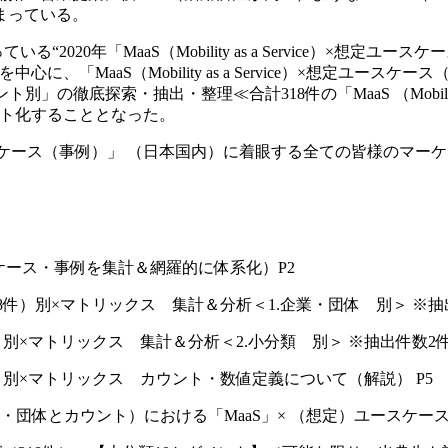
まっている。
020年「MaaS（Mobility as a Service）×想定
MaaS（Mobility as a Service）×想定ユースケース（
」の徹底探索・抽出・整理≪合計318件の「MaaS （Mobility a
ート化することとなった。
ice）×想定ユースケース（事例）」 （日本国内）に着眼する全ての皆
スケース・事例を集計＆網羅的に体系化）P2
18件）別×マトリックス 集計＆分析＜1.企業・団体 別＞ ※抽
件）別×マトリックス 集計＆分析＜2.小分類 別＞ ※抽出件数2
件）別×マトリックス カウント・数値定義について（解説） P5
・団体とカウント）における「MaaS」× （想定）ユースケー