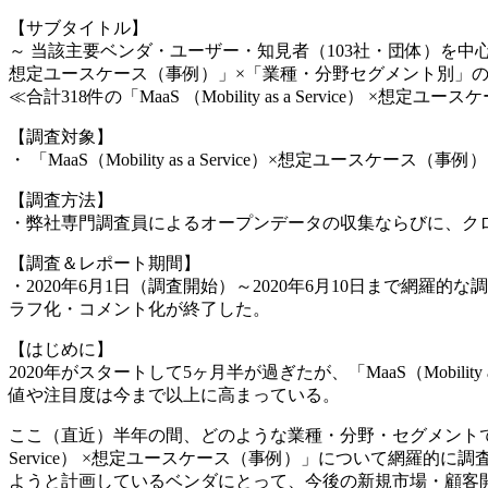
【サブタイトル】
～ 当該主要ベンダ・ユーザー・知見者（103社・団体）を中心に、「MaaS（
想定ユースケース（事例）」×「業種・分野セグメント別」
≪合計318件の「MaaS （Mobility as a Service
【調査対象】
・ 「MaaS（Mobility as a Service）×想定ユースケース（
【調査方法】
・弊社専門調査員によるオープンデータの収集ならびに、ク
【調査＆レポート期間】
・2020年6月1日（調査開始）～2020年6月10日まで網
ラフ化・コメント化が終了した。
【はじめに】
2020年がスタートして5ヶ月半が過ぎたが、「MaaS（Mobil
値や注目度は今まで以上に高まっている。
ここ（直近）半年の間、どのような業種・分野・セグメントで「MaaS（M
Service） ×想定ユースケース（事例）」について網羅的に調査＆
ようと計画しているベンダにとって、今後の新規市場・顧客開拓・営業