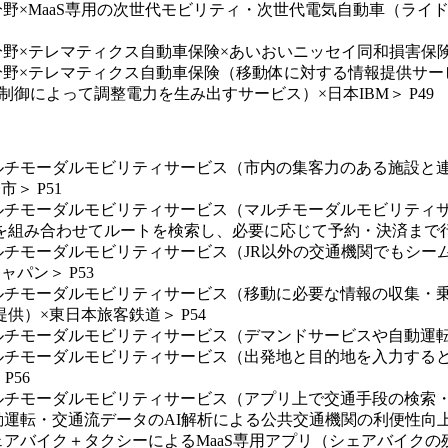
連携分野×MaaS専用の次世代モビリティ・次世代電気自動車（ラ
携分野×テレマティクス自動車保険×あいおいニッセイ同和損害保険＞
連携分野×テレマティクス自動車保険（移動体に対する情報提供
御によって調整電力を生み出すサービス）×日本IBM＞ P49
野×マルチモーダルモビリティサービス（市内の集客力のある施設
＞ P51
野×マルチモーダルモビリティサービス（マルチモーダルモビリテ
組み合わせてルートを検索し、必要に応じて予約・決済まで行う
×マルチモーダルモビリティサービス（JR以外の交通機関でも
パン＞ P53
野×マルチモーダルモビリティサービス（移動に必要な情報の収集
供）×東日本旅客鉄道＞ P54
×マルチモーダルモビリティサービス（デマンドサービスや自動運転
野×マルチモーダルモビリティサービス（出発地と目的地を入力す
P56
×マルチモーダルモビリティサービス（アプリ上で交通手段の検索・
自動運転・交通流データのAI解析による公共交通機関の利便性向上
×シェアバイク＋タクシーによるMaaS専用アプリ（シェアバイ