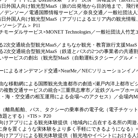
客・訪日外国人向け観光型MaaS（旅の出発地から目的地まで、
r Inc.／デンソー／電通国際情報サービス／奈良交通／一般社団法
客・訪日外国人向け観光型MaaS（アプリによるエリア内の観光
ソーシアム＞ P11
チモーダルサービス×MONET Technologies／一般社
る2次交通統合型観光MaaS／まちなか観光・教育旅行支援MaaS 
よる2次交通統合型観光MaaS（鉄道とバスの2つの事業者の共通
新しいサービスの創出（観光型MaaS（自動運転タクシー／グルメ
クシーによるオンデマンド交通×NearMe／NECソリューショ
の自由な移動網による国際観光先進都市の創造×瀬戸内洋上都市ビジ
海上の複数交通サービスの統合×三重県志摩市／近鉄グループホール
aS（陸・海・空交通の相互運用による会場へのアクセス）／会場
型MaaS（離島船舶、バス、タクシーの乗車券の電子化（電子チケ
する）×TIS＞ P20
フォン向けアプリによる観光体験提供（地域内に点在する名所の
身を置くような実体験をより多く手軽にできるようになる）×三
フォン向けアプリによる観光体験提供（観光地やイベントにおけ