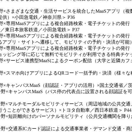
携分野×さまざまな交通・生活サービスを統合したMaaSアプリ
）×小田急電鉄／神奈川県＞ P36
携分野×専用MaaSアプリによる複合経路検索・電子チケットの
東日本旅客鉄道／小田急電鉄＞ P37
携分野×専用MaaSアプリによる複合経路検索・電子チケットの
アプリ・サイトへ遷移して、モビリティの予約・決済が可能）×
携分野×専用MaaSアプリによる複合経路検索・電子チケットの
ッピング等に応じて無料でモビリティが利用できる特典チケット
携分野×サービス連携型MaaSによるクーポン配信（大学と近隣
携分野×スマホ向けアプリによるQRコード一括予約・決済（様々
野×キャンパスMaaS（顔認証・アプリの活用）×国土交通省／茨
連携分野×キャンパスMaaS（バス停の代表点に設置される顔認
連携分野×マルチモーダルモビリティサービス（周辺地域の公共
うことができるサービス）×トヨタ自動車／西日本鉄道＞ P44
連携分野×短距離向けのパーソナルモビリティ（公共交通機関を
携分野×交通系ICカード認証による交通事業者・デマンド交通・商