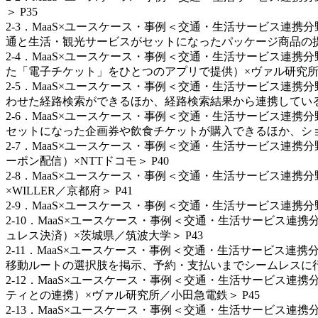
＞ P35
2-3．MaaS×ユースケース・事例＜交通・生活サービス連
通と生活・観光サービスがセットになったパッケージ商品の提供
2-4．MaaS×ユースケース・事例＜交通・生活サービス連
た「電子チケット」をひとつのアプリで提供）×ヴァル研究所／
2-5．MaaS×ユースケース・事例＜交通・生活サービス連
わせた経路検索ができるほか、経路検索結果から連携している
2-6．MaaS×ユースケース・事例＜交通・生活サービス連
セットになった企画券や飲食チケットが購入できるほか、ショ
2-7．MaaS×ユースケース・事例＜交通・生活サービス連
ーポン配信）×NTTドコモ＞ P40
2-8．MaaS×ユースケース・事例＜交通・生活サービス連
×WILLER／京都府＞ P41
2-9．MaaS×ユースケース・事例＜交通・生活サービス連携分
2-10．MaaS×ユースケース・事例＜交通・生活サービス
ュレス決済）×茨城県／筑波大学＞ P43
2-11．MaaS×ユースケース・事例＜交通・生活サービス
移動ルートの選択肢を掲示、予約・支払いまでシームレスに行
2-12．MaaS×ユースケース・事例＜交通・生活サービス
ティとの連携）×ヴァル研究所／小田急電鉄＞ P45
2-13．MaaS×ユースケース・事例＜交通・生活サービス連