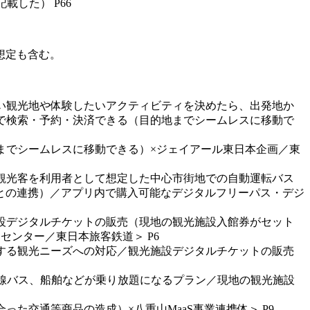
載した） P66
は想定も含む。
きたい観光地や体験したいアクティビティを決めたら、出発地か
で検索・予約・決済できる（目的地までシームレスに移動で
的地までシームレスに移動できる）×ジェイアール東日本企画／東
民と観光客を利用者として想定した中心市街地での自動運転バス
との連携）／アプリ内で購入可能なデジタルフリーパス・デジ
光施設デジタルチケットの販売（現地の観光施設入館券がセット
ンター／東日本旅客鉄道＞ P6
様化する観光ニーズへの対応／観光施設デジタルチケットの販売
や路線バス、船舶などが乗り放題になるプラン／現地の観光施設
った交通等商品の造成）×八重山MaaS事業連携体＞ P9