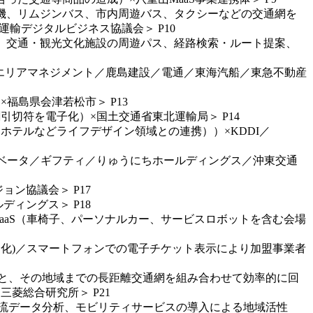
飛行機、リムジンバス、市内周遊バス、タクシーなどの交通網を
人運輸デジタルビジネス協議会＞ P10
情報、交通・観光文化施設の周遊パス、経路検索・ルート提案、
団法人竹芝エリアマネジメント／鹿島建設／電通／東海汽船／東急不動産
×福島県会津若松市＞ P13
割引切符を電子化）×国土交通省東北運輸局＞ P14
・ホテルなどライフデザイン領域との連携））×KDDI／
ンイノベータ／ギフティ／りゅうにちホールディングス／沖東交通
ョン協議会＞ P17
ディングス＞ P18
内MaaS（車椅子、パーソナルカー、サービスロボットを含む会場
ット化)／スマートフォンでの電子チケット表示により加盟事業者
周遊と、その地域までの長距離交通網を組み合わせて効率的に回
菱総合研究所＞ P21
る人流データ分析、モビリティサービスの導入による地域活性