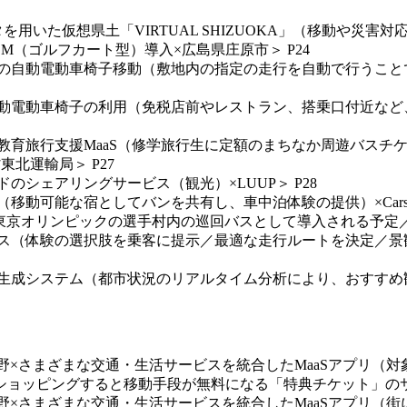
タを用いた仮想県土「VIRTUAL SHIZUOKA」（移動や災害対
SM（ゴルフカート型）導入×広島県庄原市＞ P24
ーク内の自動電動車椅子移動（敷地内の指定の走行を自動で行う
ける自動電動車椅子の利用（免税店前やレストラン、搭乗口付近
観光・教育旅行支援MaaS（修学旅行生に定額のまちなか周遊バ
北運輸局＞ P27
ドのシェアリングサービス（観光）×LUUP＞ P28
（移動可能な宿としてバンを共有し、車中泊体験の提供）×Carstay
用EV（東京オリンピックの選手村内の巡回バスとして導入される予定
年の観光バス（体験の選択肢を乗客に提示／最適な走行ルートを決定
動画生成システム（都市状況のリアルタイム分析により、おすすめ
携分野×さまざまな交通・生活サービスを統合したMaaSアプリ
ョッピングすると移動手段が無料になる「特典チケット」のサー
分野×さまざまな交通・生活サービスを統合したMaaSアプリ（