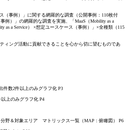
ユースケース（事例）」に関する網羅的な調査（公開事例：110枚付
事例）」の網羅的な調査を実施、「MaaS（Mobility as a
s a Service） ×想定ユースケース（事例）」×全種類（115
様のマーケティング活動に貢献できることを心から切に望むものであ
出件数2件以上のみグラフ化 P3
件以上のみグラフ化 P4
ス分野＆対象エリア マトリックス一覧（MAP：俯瞰図） P6