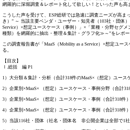
網羅的に深堀調査＆レポート化して欲しい！といった声も高
こうした声を受けて、ESP総研では急速に調査ニーズが高まっている“2
き）” ～ 当該主要ベンダ・ユーザー・知見者（103社・団体）を中心に、「
Service）×想定ユースケース（事例）」×「業種・分野セグメント別
種類）を網羅的に抽出・整理＆集計・グラフ化≫～”をレポ
この調査報告書が「MaaS（Mobility as a Serv
る。
【目次】
Ⅰ.総括 編 P1
1）大分類＆集計・分析（合計318件のMaaS×（想定）ユー
2）企業別×MaaS× （想定）ユースケース・事例分野（合計3
3）企業別×MaaS× （想定）ユースケース・事例（合計318
4）企業別×MaaS× （想定）ユースケース・事例（合計318
5）当該116社・団体（社名・団体名 非公開企業は全部で1社