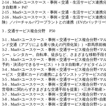
2-14．MaaS×ユースケース・事例＜交通・生活サービス
タ自動車＞ P47
2-15．MaaS×ユースケース・事例＜交通・生活サービス連
2-16．MaaS×ユースケース・事例＜交通・生活サービス
険）／バーチャルパワープラントとの連携（EVのバッテリー制
3．交通サービス複合分野 P50
3-1．MaaS×ユースケース・事例＜交通サービス複合分
ンド交通（アプリによる乗り換えの円滑化策））×群馬県前橋市
3-2．MaaS×ユースケース・事例＜交通サービス複合分
シー、レンタカー、自転車、徒歩など、さまざまな移動手段を
3-3．MaaS×ユースケース・事例＜交通サービス複合分野
予約・決済ができるサービス）×トヨタ自動車／ナビタイムジャ
3-4．MaaS×ユースケース・事例＜交通サービス複合分
ービス・交通ICカードの連携によるワンストップサービスの提
3-5．MaaS×ユースケース・事例＜交通サービス複合分野
3-6．MaaS×ユースケース・事例＜交通サービス複合分
営母体に関わらずさまざまな交通手段を提案）×三井不動産＞ 
3-7．MaaS×ユースケース・事例＜交通サービス複合分野
3-8．MaaS×ユースケース・事例＜交通サービス複合分野×
3-9．MaaS×ユースケース・事例＜交通サービス複合分野