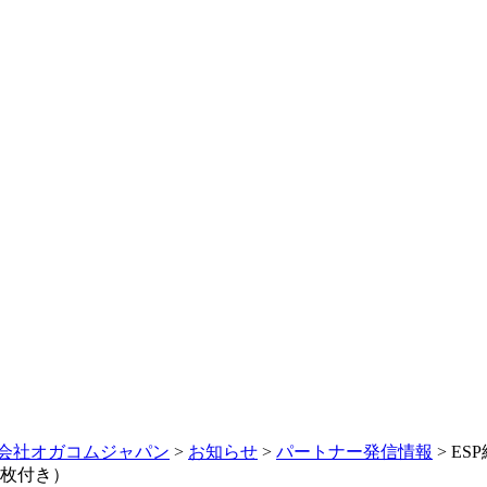
会社オガコムジャパン
>
お知らせ
>
パートナー発信情報
>
ESP
0枚付き）