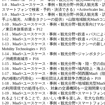
1-8．MaaS×ユースケース・事例＜観光分野×外国人観光
スマートフォンで検索・予約・決済できる）×ActiveScale
1-9．MaaS×ユースケース・事例＜観光分野×外国人観光
手ぶら観光、AI乗合タクシーの提供）×山陰地域観光MaaSコン
1-10．MaaS×ユースケース・事例＜観光分野×観光客向けマル
／東日本旅客鉄道＞ P12
1-11．MaaS×ユースケース・事例＜観光分野×鉄道＋バスによ
1-12．MaaS×ユースケース・事例＜観光分野×鉄道＋バスに
1-13．MaaS×ユースケース・事例＜観光分野×タクシーの
Mobility Technologies＞ P15
1-14．MaaS×ユースケース・事例＜観光分野×ジャンボタ
／沖縄県南城市＞ P16
1-15．MaaS×ユースケース・事例＜観光分野×海・陸・空
1-16．MaaS×ユースケース・事例＜観光分野×域内陸上・
1-17．MaaS×ユースケース・事例＜観光分野×関西圏Ma
内の移動の円滑化）×一般社団法人産業競争力懇談会＞ P19
1-18．MaaS×ユースケース・事例＜観光分野×地域観光
の利用環境での処理を行い、対象の交通機関を一定期間乗り放題と
1-19．MaaS×ユースケース・事例＜観光分野×スマート
れるようにすることで、おいしい食事を楽しみ、壮大な自然に
1-20．MaaS×ユースケース・事例＜観光分野×スマート