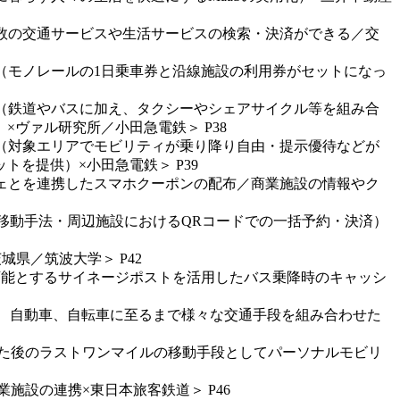
（複数の交通サービスや生活サービスの検索・決済ができる／交
発行（モノレールの1日乗車券と沿線施設の利用券がセットになっ
発行（鉄道やバスに加え、タクシーやシェアサイクル等を組み合
ヴァル研究所／小田急電鉄＞ P38
発行（対象エリアでモビリティが乗り降り自由・提示優待などが
を提供）×小田急電鉄＞ P39
カフェとを連携したスマホクーポンの配布／商業施設の情報やク
な移動手法・周辺施設におけるQRコードでの一括予約・決済）
城県／筑波大学＞ P42
証を可能とするサイネージポストを活用したバス乗降時のキャッシ
交通、自動車、自転車に至るまで様々な交通手段を組み合わせた
降りた後のラストワンマイルの移動手段としてパーソナルモビリ
業施設の連携×東日本旅客鉄道＞ P46