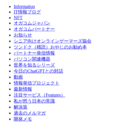
Information
IT情報ブログ
NFT
オガコムジャパン
オガコムパートナー
お知らせ
シニア向けオンラインゲーマーズ協会
ツンドク（積読）おやじのお勧め本
パートナー発信情報
パソコン関連機器
世界を知るシリーズ
今日のChatGPTとの対話
動画
情報発信プロジェクト
最新情報
注目サービス（Features）
私が想う日本の常識
解決策
過去のメルマガ
開発メモ