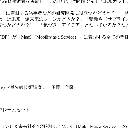
野を中心に徹底的に最先端技術調査を実施し、その中で、時間軸で見て「
ice）” に着眼する当事者などの研究開発に役立つかどうか？」「将来、“Ma
は 近未来・遠未来のシーンかどうか？」「斬新さ（サプライ
立つかどうか？）」「気づき・アイデア」となっているか？な
が「MaaS（Mobility as a Service）」に着眼す
ervice）×最先端技術調査＞：伊藤 伸隆
ルフレームセット
ベーション）＆未来社会の可視化／“MaaS （Mobility as a Servi