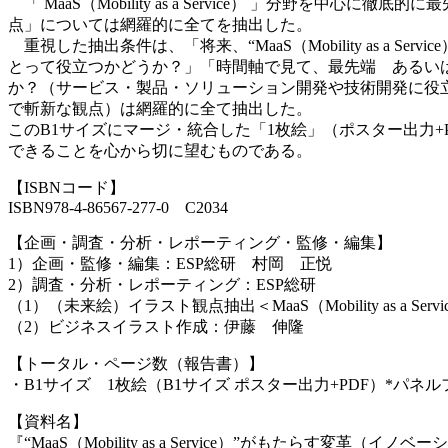
「 MaaS（Mobility as a Service） 」分
点」については網羅的に全てを抽出した。
重視した抽出条件は、「将来、“MaaS（Mobility as a Serv
とって役立つかどうか？」「時間軸で見て、最先端 あるい
か？（サービス・製品・ソリューション開発や技術開発に役
で斬新な観点）は網羅的に全て抽出した。
このB1サイズにマージ・統合した「1枚絵」（ポスター出力+PDF）
できることを心から切に望むものである。
【ISBNコード】
ISBN978-4-86567-277-0 C2034
【企画・調査・分析・レポーティング・監修・編集】
1）企画・監修・編集：ESP総研 村岡 正悦
2）調査・分析・レポーティング：ESP総研
（1）（未来絵）イラスト観点抽出＜MaaS（Mobility as a S
（2）ビジネスイラスト作成：伊藤 伸隆
【トータル・ページ数（報告書）】
・B1サイズ 1枚絵（B1サイズ ポスター出力+PDF）*パネ
【資料名】
『“MaaS（Mobility as a Service）”がもたらす変革（イノ