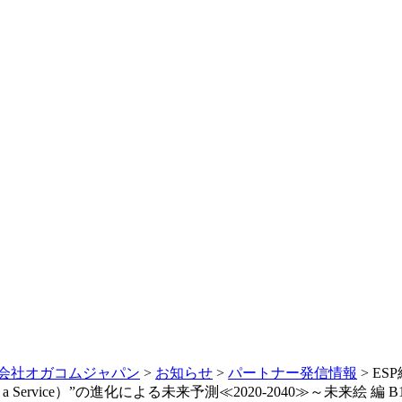
会社オガコムジャパン
>
お知らせ
>
パートナー発信情報
>
ESP
s a Service）”の進化による未来予測≪2020‐2040≫～未来