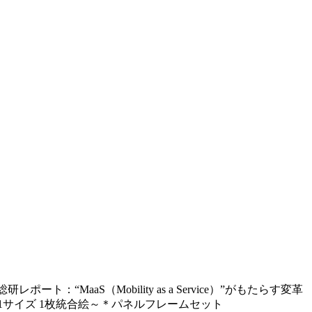
総研レポート：“MaaS（Mobility as a Service）”がもたらす変革
絵 編 B1サイズ 1枚統合絵～＊パネルフレームセット