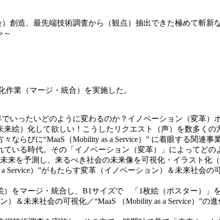
もたらす近未来市場（社会）創造、最先端技術調査から（観点）抽出できた
≫～
ー）」化作業（マージ・統合）を実施した。
く環境は、今後20年でいったいどのように変わるのか？イノベーション
未来絵）化して欲しい！こうしたリクエスト（声）を数多くの
事者の方々ならびに“MaaS（Mobility as a Service）” に着
ている時代。その「イノベーション（変革）」によってどの
後の未来を予測し、来るべき社会の未来像を可視化・イラスト化
 a Service）”がもたらす変革（イノベーション）＆未来社会の可視化／“
）をマージ・統合し、B1サイズで 「1枚絵（ポスター）」を
ーション）＆未来社会の可視化／“MaaS （Mobility as a Servi