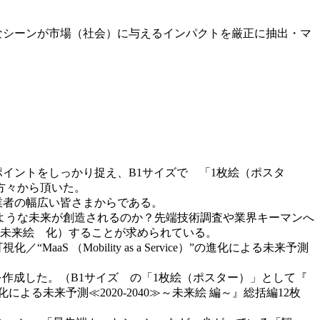
極めて斬新なシーンが市場（社会）に与えるインパクトを厳正に抽出・マ
（変革）ポイントをしっかり捉え、B1サイズで 「1枚絵（ポスタ
方々から頂いた。
眼する関連事業者の幅広い皆さまからである。
ような未来が創造されるのか？先端技術調査や業界キーマンへ
（未来絵 化）することが求められている。
MaaS （Mobility as a Service）”の進化による未来予測
作成した。（B1サイズ の「1枚絵（ポスター）」として『
ce）”の進化による未来予測≪2020‐2040≫～未来絵 編～』総括編12枚