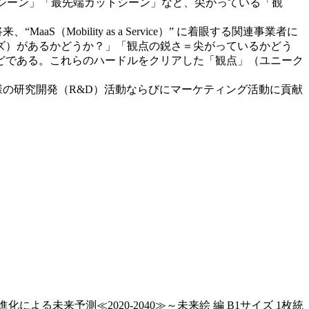
未来カットシーン」「最先端カットシーン」など、尖がっている「観
aS（Mobility as a Service）” に着眼する関連事業者に
ズ）があるかどうか？」「観点の鋭さ＝尖がっているかどう
どである。これらのハードルをクリアした「観点」（ユニーク
る全ての皆様の研究開発（R&D）活動ならびにマーケティング活動に貢献
ce）”の進化による未来予測≪2020‐2040≫～未来絵 編 B1サイズ 1枚統