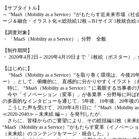
【サブタイトル】
～ “MaaS（Mobility as a Service）”が
ージ＆融合・イラスト化≪総括絵12枚→B1サイズ 1枚統合絵
【調査対象】
・ 「MaaS（Mobility as a Service）」分野 全般
【制作期間】
・ 2020年4月2日～2020年4月19日まで「1枚絵（ポスタ
【はじめに】
“MaaS（Mobility as a Service）”を取り巻
ー）」として、俯瞰的に、直感的に分かりやすくイラスト（
特に、 “MaaS（Mobility as a Service）” に着眼する当
今や「イノベーション（変革）」が各業界・分野毎に叫ばれ
の多面的なインタビューを通じて、5年後、10年後、20年
こうした声を受けて、2020年4月1日に『 “MaaS（Mobility as
≪2020‐2040≫～未来絵 編～』を発刊したが、
さらに、皆様からのご要望により、その総括編12枚（未来絵
“MaaS（Mobility as a Service）”がもたらす変革（イノベ
（未来絵）のコンテンツをマージ・統合した。）