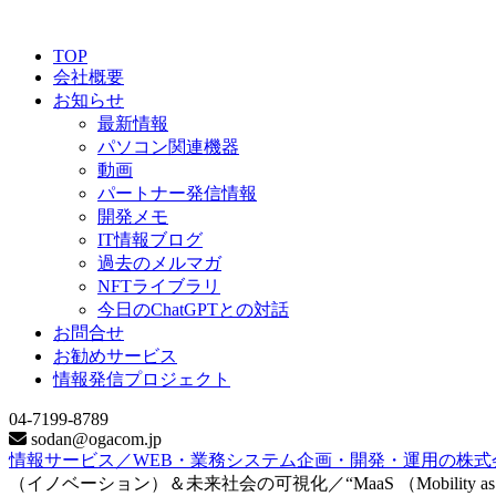
TOP
会社概要
お知らせ
最新情報
パソコン関連機器
動画
パートナー発信情報
開発メモ
IT情報ブログ
過去のメルマガ
NFTライブラリ
今日のChatGPTとの対話
お問合せ
お勧めサービス
情報発信プロジェクト
04-7199-8789
sodan@ogacom.jp
情報サービス／WEB・業務システム企画・開発・運用の株式
（イノベーション）＆未来社会の可視化／“MaaS （Mobility a