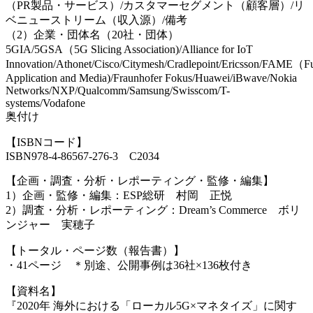
（PR製品・サービス）/カスタマーセグメント（顧客層）/リ
ベニューストリーム（収入源）/備考
（2）企業・団体名（20社・団体）
5GIA/5GSA（5G Slicing Association)/Alliance for IoT
Innovation/Athonet/Cisco/Citymesh/Cradlepoint/Ericsson/FAME（Fu
Application and Media)/Fraunhofer Fokus/Huawei/iBwave/Nokia
Networks/NXP/Qualcomm/Samsung/Swisscom/T-
systems/Vodafone
奥付け
【ISBNコード】
ISBN978-4-86567-276-3 C2034
【企画・調査・分析・レポーティング・監修・編集】
1）企画・監修・編集：ESP総研 村岡 正悦
2）調査・分析・レポーティング：Dream’s Commerce ボリ
ンジャー 実穂子
【トータル・ページ数（報告書）】
・41ページ ＊別途、公開事例は36社×136枚付き
【資料名】
『2020年 海外における「ローカル5G×マネタイズ」に関す