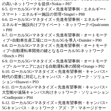
の高いネットワークを提供×Nokia＞P87
6-5. ローカル5G×マネタイズ＜先進有望事例・エネルギー×
スマート・エネルギー施設の管理×Singtel＞P88
6-6. ローカル5G×マネタイズ＜先進有望事例・エネルギー×
エネルギー施設向けプライベート・ネットワーク×Qualcomm
＞P89
6-7. ローカル5G×マネタイズ＜先進有望事例・オートモーテ
ィブ×自動車生産工場にローカル5Gを導入×Daimler＞P90
6-8. ローカル5G×マネタイズ＜先進有望事例・オートモーテ
ィブ×自動運転車開発の鍵となるローカル5Gネットワーク
×Bosch＞P91
6-9. ローカル5G×マネタイズ＜先進有望事例・オートモーテ
ィブ× ルーマニアにおける自動運転車の開発×Orange＞P92
6-10. ローカル5G×マネタイズ＜先進有望事例・キャンパス×
時代の需要に対応したキャンパス・ネットワーク・ソリュー
ション×Huawei＞P93
6-11. ローカル5G×マネタイズ＜先進有望事例・キャンパス×
大型船や遠隔キャンパス向けネットワーク・ソリューション
×Cradlepoint＞P94
6-12. ローカル5G×マネタイズ＜先進有望事例・キャンパス×
5Gキャンパス・ネットワーク・アズ・ア・マネージドサー