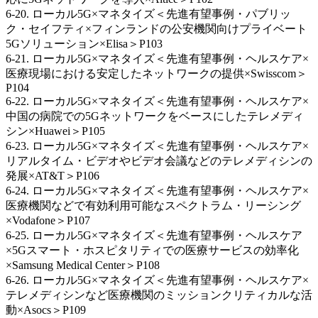
6-20. ローカル5G×マネタイズ＜先進有望事例・パブリッ
ク・セイフティ×フィンランドの公安機関向けプライベート
5Gソリューション×Elisa＞P103
6-21. ローカル5G×マネタイズ＜先進有望事例・ヘルスケア×
医療現場における安定したネットワークの提供×Swisscom＞
P104
6-22. ローカル5G×マネタイズ＜先進有望事例・ヘルスケア×
中国の病院での5Gネットワークをベースにしたテレメディ
シン×Huawei＞P105
6-23. ローカル5G×マネタイズ＜先進有望事例・ヘルスケア×
リアルタイム・ビデオやビデオ会議などのテレメディシンの
発展×AT&T＞P106
6-24. ローカル5G×マネタイズ＜先進有望事例・ヘルスケア×
医療機関などで有効利用可能なスペクトラム・リーシング
×Vodafone＞P107
6-25. ローカル5G×マネタイズ＜先進有望事例・ヘルスケア
×5Gスマート・ホスピタリティでの医療サービスの効率化
×Samsung Medical Center＞P108
6-26. ローカル5G×マネタイズ＜先進有望事例・ヘルスケア×
テレメディシンなど医療機関のミッションクリティカルな活
動×Asocs＞P109