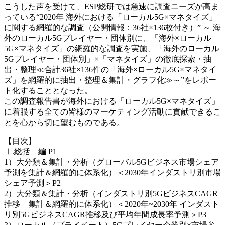
こうした声を受けて、ESP総研では急速に調査ニーズが高ま
っている“2020年 海外における「ローカル5G×マネタイズ」
に関する網羅的な調査（公開情報：36社×136枚付き）” ～ 海
外のローカル5Gプレイヤー・団体別に、「海外×ローカル
5G×マネタイズ」の網羅的な調査を実施、「海外のローカル
5Gプレイヤー・団体別」×「マネタイズ」の徹底探索・抽
出・整理≪合計36社×136件の「海外×ローカル5G×マネタイ
ズ」を網羅的に抽出・整理＆集計・グラフ化≫～”をレポー
ト化することとなった。
この調査報告書が海外における「ローカル5G×マネタイズ」
に着眼する全ての皆様のマーケティング活動に貢献できるこ
とを心から切に望むものである。
【目次】
Ⅰ.総括 編 P1
1）大分類＆集計・分析（グローバル5Gビジネス市場シェア
予測を集計＆網羅的に体系化）＜2030年インダストリ別市場
シェア予測＞P2
2）大分類＆集計・分析（インダストリ別5GビジネスCAGR
推移 集計＆網羅的に体系化）＜2020年~2030年 インダスト
リ別5GビジネスCAGR推移及び平均年間成長率予測＞P3