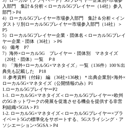
3）ローカル（プライベート）5Gプレイヤー企業別×市場参
入部門 集計＆分析＜ローカル5Gプレイヤー（14社）参入
部門＞P4
4）ローカル5Gプレイヤー市場参入部門 集計＆分析＜イン
ダストリ別ローカル5Gプレイヤー市場参入部門（14社）＞
P5
5）ローカル5Gプレイヤー企業・団体名＜ローカル5Gプレイ
ヤー企業・団体（36社）＞P6
6） 備考 P7
7）海外×ローカル5G プレイヤー・団体別 マネタイズ
（20社・団体）一覧 Ｐ8
8）「海外×ローカル5G×マネタイズ」一覧（136件）100％出
典先も記載した P18
Ⅱ.参考資料（付録） 編 （36社×136枚）＊出典企業別×海外×
ローカル5G×マネタイズ（公開情報のみ）P1
1.ローカル5GプレイヤーP2
1-1. ローカル5G×マネタイズ＜ローカル5Gプレイヤー×欧州
の5Gネットワークの発展を促進させる機会を提供する非営
利組織×5GIA＞P3
1-2. ローカル5G×マネタイズ＜ローカル5Gプレイヤー×プラ
イベート5Gの標準化をサポートする、5Gスライシング・ア
ソシエーション×5GSA＞P4