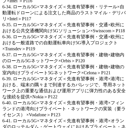
プ×Intel ＞P116
6-34. ローカル5G×マネタイズ＜先進有望事例・リテール×自
動運転ドローンによる注文した商品のラストマイル・デリバ
リ×Intel＞P117
6-35. ローカル5G×マネタイズ＜先進有望事例・交通×欧州に
おける公共交通機関向け5Gソリューション×Swisscom＞P118
6-36. ローカル5G×マネタイズ＜先進有望事例・交通×欧州に
おける一般道路での自動運転車向け5G導入プロジェクト
×Transdev＞P119
6-37. ローカル5G×マネタイズ＜先進有望事例・建物×建物内
のローカル5Gネットワーク×Orbis＞P120
6-38. ローカル5G×マネタイズ＜先進有望事例・建物×建物の
室内向けプライベート5Gネットワーク×Celona＞P121
6-39. ローカル5G×マネタイズ＜先進有望事例・港湾×港湾に
おける、端末の隅々まで到達するカバレッジで、専用ネット
ワーク上の重要な通信および運用アプリに弾力性のある安全
な接続を提供×Nokia＞P122
6-40. ローカル5G×マネタイズ＜先進有望事例・港湾×フィン
ランドの港湾向けプライベート・ネットワークの実装（要ラ
イセンス） ×Vodafone＞P123
6-41. ローカル5G×マネタイズ＜先進有望事例・港湾×オラン
ダのロッテルダム・ゲートウェイにおけるプライベート・ネ