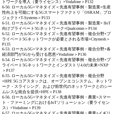
トワークを導入（要ライセンス）×Vodafone＞P132
6-50. ローカル5G×マネタイズ＜先進有望事例・製造業×生産
性向上を可能にする5Gスマートファクトリ「OSRAM」プロ
ジェクト×T-Systems＞P133
6-51. ローカル5G×マネタイズ＜先進有望事例・製造業× IIoT
向けプライベート5Gネットワーク×Qualcomm＞P134
6-52. ローカル5G×マネタイズ＜先進有望事例・複合分野×プ
ライベート5Gネットワークが必要とされる市場×Citymesh＞
P135
6-53. ローカル5G×マネタイズ＜先進有望事例・複合分野×各
経済部門が5Gから受ける恩恵×Vodafone＞P136
6-54. ローカル5G×マネタイズ＜先進有望事例・複合分野×プ
ライベート5Gネットワークとインダストリ4.0の未来×NXP
＞P137
6-55. ローカル5G×マネタイズ＜先進有望事例・複合分野
×HPE 5Gコアスタックは、オープンエコシステム、ネットワ
ーク・スライシング、および前世代のネットワークとのシー
ムレスな統合を提供×HPE＞P138
6-56. ローカル5G×マネタイズ＜先進有望事例・農業×スマー
ト・ファーミングにおけるIoTソリューション（要ライセン
ス）×Vodafone＞P139
6-57. ローカル5G×マネタイズ＜先進有望事例・農業×イギリ