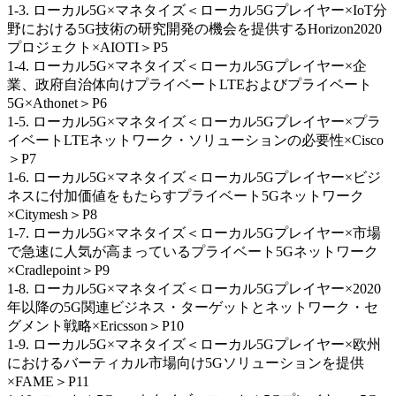
1-3. ローカル5G×マネタイズ＜ローカル5Gプレイヤー×IoT分
野における5G技術の研究開発の機会を提供するHorizon2020
プロジェクト×AIOTI＞P5
1-4. ローカル5G×マネタイズ＜ローカル5Gプレイヤー×企
業、政府自治体向けプライベートLTEおよびプライベート
5G×Athonet＞P6
1-5. ローカル5G×マネタイズ＜ローカル5Gプレイヤー×プラ
イベートLTEネットワーク・ソリューションの必要性×Cisco
＞P7
1-6. ローカル5G×マネタイズ＜ローカル5Gプレイヤー×ビジ
ネスに付加価値をもたらすプライベート5Gネットワーク
×Citymesh＞P8
1-7. ローカル5G×マネタイズ＜ローカル5Gプレイヤー×市場
で急速に人気が高まっているプライベート5Gネットワーク
×Cradlepoint＞P9
1-8. ローカル5G×マネタイズ＜ローカル5Gプレイヤー×2020
年以降の5G関連ビジネス・ターゲットとネットワーク・セ
グメント戦略×Ericsson＞P10
1-9. ローカル5G×マネタイズ＜ローカル5Gプレイヤー×欧州
におけるバーティカル市場向け5Gソリューションを提供
×FAME＞P11