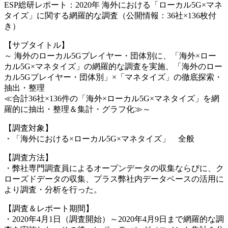
ESP総研レポート：2020年 海外における「ローカル5G×マネ
タイズ」に関する網羅的な調査（公開情報：36社×136枚付
き）
【サブタイトル】
～ 海外のローカル5Gプレイヤー・団体別に、「海外×ロー
カル5G×マネタイズ」の網羅的な調査を実施、「海外のロー
カル5Gプレイヤー・団体別」×「マネタイズ」の徹底探索・
抽出・整理
≪合計36社×136件の「海外×ローカル5G×マネタイズ」を網
羅的に抽出・整理＆集計・グラフ化≫～
【調査対象】
・「海外における×ローカル5G×マネタイズ」 全般
【調査方法】
・弊社専門調査員によるオープンデータの収集ならびに、ク
ローズドデータの収集、プラス弊社内データベースの活用に
より調査・分析を行った。
【調査＆レポート期間】
・2020年4月1日（調査開始）～2020年4月9日まで網羅的な調