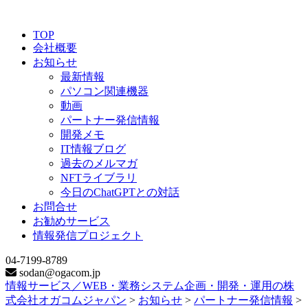
TOP
会社概要
お知らせ
最新情報
パソコン関連機器
動画
パートナー発信情報
開発メモ
IT情報ブログ
過去のメルマガ
NFTライブラリ
今日のChatGPTとの対話
お問合せ
お勧めサービス
情報発信プロジェクト
04-7199-8789
sodan@ogacom.jp
情報サービス／WEB・業務システム企画・開発・運用の株
式会社オガコムジャパン
>
お知らせ
>
パートナー発信情報
>