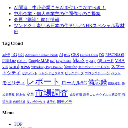
AI関連：中小企業こそAIを使いこなすべき！
中小企業・個人事業主の仲間作りのご提案
会員（購読）向け情報
ツンドク：老いる日本の住まい／NHKスペシャル取材
班
Tag Cloud
5G
6G
CES
AI
DX
EPSON財務
3次元
Advanced Custom Fields
B5G
Contact Form
MaaS
VBA
応援Lite
Google MAP
QRコード
EXCEL
IoT
LayerSlider
MySQL
wordpress
スマー
Youtube
VPS
WPBakery Page Builder
カーボンニュートラル
トシティ
セグメント
トレンドビジネス
ビッグデータ
ブロックチェーン
ペット
レポート
備忘録
ローカル5G
モビリティ
動線分析
参
市場調査
変革
加者募集
同友会
成長市場
新型コロナウイルス感染症
有
開発メモ
望市場
自動計算
良い会社作り
迷子札
Menu
TOP