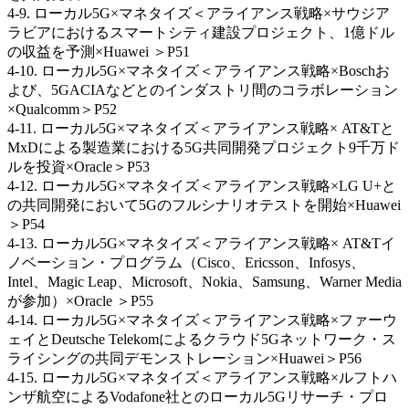
4-9. ローカル5G×マネタイズ＜アライアンス戦略×サウジア
ラビアにおけるスマートシティ建設プロジェクト、1億ドル
の収益を予測×Huawei ＞P51
4-10. ローカル5G×マネタイズ＜アライアンス戦略×Boschお
よび、5GACIAなどとのインダストリ間のコラボレーション
×Qualcomm＞P52
4-11. ローカル5G×マネタイズ＜アライアンス戦略× AT&Tと
MxDによる製造業における5G共同開発プロジェクト9千万ド
ルを投資×Oracle＞P53
4-12. ローカル5G×マネタイズ＜アライアンス戦略×LG U+と
の共同開発において5Gのフルシナリオテストを開始×Huawei
＞P54
4-13. ローカル5G×マネタイズ＜アライアンス戦略× AT&Tイ
ノベーション・プログラム（Cisco、Ericsson、Infosys、
Intel、Magic Leap、Microsoft、Nokia、Samsung、Warner Media
が参加）×Oracle ＞P55
4-14. ローカル5G×マネタイズ＜アライアンス戦略×ファーウ
ェイとDeutsche Telekomによるクラウド5Gネットワーク・ス
ライシングの共同デモンストレーション×Huawei＞P56
4-15. ローカル5G×マネタイズ＜アライアンス戦略×ルフトハ
ンザ航空によるVodafone社とのローカル5Gリサーチ・プロ