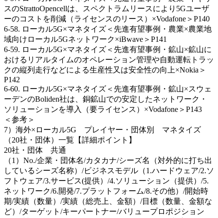
スのStrattoOpencellは、スペクトラムリースにより5Gユーザ
ーのコストを削減（ライセンスのリース）×Vodafone＞P140
6-58. ローカル5G×マネタイズ＜先進有望事例・農業×農業地
域向けローカル5Gネットワーク×iBwave＞P141
6-59. ローカル5G×マネタイズ＜先進有望事例・鉱山×鉱山に
おけるリアルタイムのオペレーション管理や自動運転トラッ
クの縦列走行などによる生産性又は安全性の向上×Nokia＞
P142
6-60. ローカル5G×マネタイズ＜先進有望事例・鉱山×スウェ
ーデンのBoliden社は、銅鉱山での安定したネットワーク・
ソリューションを導入（要ライセンス）×Vodafone＞P143
＜参考＞
7）海外×ローカル5G プレイヤー・団体別 マネタイズ
（20社・団体）一覧【詳細ポイント】
20社・団体 共通
（1）No./企業・団体名/カタカナ/シーズ名（対外的に打ち出
しているシーズ名称）/ビジネスモデル（1.ハードウェア/2.ソ
フトウェア/3.サービス(提供）/4.ソリューション（提供）/5.
ネットワーク/6.開発/7.プラットフォーム/8.その他）/開始時
期/実績（数量）/実績（総売上、金額）/目標（数量、金額な
ど）/ターゲット/キーパートナー/バリュープロポジション