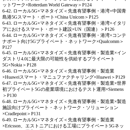
ットワーク×Rotterdam World Gateway＞P124
6-42. ローカル5G×マネタイズ＜先進有望事例・港湾×中国青
島港5Gスマート・ポート×China Unicom＞P125
6-43. ローカル5G×マネタイズ＜先進有望事例・港湾×イタリ
アにおけるスマート・ポート建設×UN（国連）＞P126
6-44. ローカル5G×マネタイズ＜先進有望事例・港湾×コンテ
ナポート向け5Gプライベート・ネットワーク×Qualcomm＞
P127
6-45. ローカル5G×マネタイズ＜先進有望事例・製造業×イン
ダストリ4.0に最大限の可能性を供給するプライベート
5G×Nokia＞P128
6-46. ローカル5G×マネタイズ＜先進有望事例・製造業
×Huaweiスマート・マニュファクチャリング×Huawei＞P129
6-47. ローカル5G×マネタイズ＜先進有望事例・製造業×世界
初プライベート5Gの産業環境におけるテスト運用×Siemens
＞P130
6-48. ローカル5G×マネタイズ＜先進有望事例・製造業×製造
施設向けプライベート・ネットワーク・ソリューション
×Cradlepoint＞P131
6-49. ローカル5G×マネタイズ＜先進有望事例・製造業
×Ericsson、エストニアにおける工場にプライベート5Gネッ