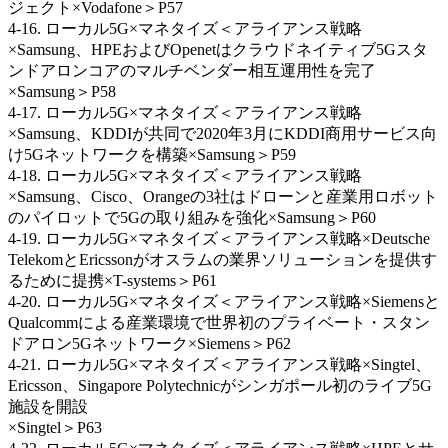
ジェクト×Vodafone＞P57
4-16. ローカル5G×マネタイズ＜アライアンス戦略
×Samsung、HPEおよびOpenetはクラウドネイティブ5Gスタ
ンドアロンコアのマルチベンダー相互運用性を完了
×Samsung＞P58
4-17. ローカル5G×マネタイズ＜アライアンス戦略
×Samsung、KDDIが共同で2020年3月にKDDI商用サービス向
け5Gネットワークを構築×Samsung＞P59
4-18. ローカル5G×マネタイズ＜アライアンス戦略
×Samsung、Cisco、Orangeの3社はドローンと産業用ロボット
のパイロットで5Gの取り組みを強化×Samsung＞P60
4-19. ローカル5G×マネタイズ＜アライアンス戦略×Deutsche
TelekomとEricssonがオスラムの業界ソリューションを提供す
るために提携×T-systems＞P61
4-20. ローカル5G×マネタイズ＜アライアンス戦略×Siemensと
Qualcommによる産業環境で世界初のプライベート・スタン
ドアロン5Gネットワーク×Siemens＞P62
4-21. ローカル5G×マネタイズ＜アライアンス戦略×Singtel、
Ericsson、Singapore Polytechnicがシンガポール初のライブ5G
施設を開設
×Singtel＞P63