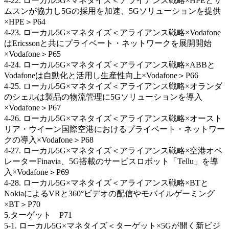
4-22. ローカル5G×マネタイズ＜アライアンス戦略×HPEとサ
ムスンが協力し5Gの採用を加速、5Gソリューションを提供
×HPE＞P64
4-23. ローカル5G×マネタイズ＜アライアンス戦略×Vodafone
はEricssonと共にプライベート・ネットワークを展開開始
×Vodafone＞P65
4-24. ローカル5G×マネタイズ＜アライアンス戦略×ABBと
Vodafoneは自動化と活用し生産性向上×Vodafone＞P66
4-25. ローカル5G×マネタイズ＜アライアンス戦略×オランダ
のシェルは製品の物流管理に5Gソリューションを導入
×Vodafone＞P67
4-26. ローカル5G×マネタイズ＜アライアンス戦略×オースト
リア・ウイーン国際空港におけるプライベート・ネットワー
クの導入×Vodafone＞P68
4-27. ローカル5G×マネタイズ＜アライアンス戦略×空港オペ
レーターFinavia、5G搭載のサービスロボット「Tellu」を導
入×Vodafone＞P69
4-28. ローカル5G×マネタイズ＜アライアンス戦略×BTと
NokiaによるVRと360°ビデオの配信やモバイルゲーミング
×BT＞P70
5.ターゲット P71
5-1. ローカル5G×マネタイズ＜ターゲット×5Gが開く新ビジ