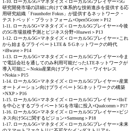
1-10. ローカル5G×マネタイズ＜ローカル5Gプレイヤー×5G
研究開発市場の詳細に向けて体系的な技術進歩を提供する応
用研究組織「Fraunhofer Fokus」が提供するネットワーク・
テストベッド・プラットフォーム×Open5Gcore＞P12
1-11. ローカル5G×マネタイズ＜ローカル5Gプレイヤー×今後
の5G市場規模予測とビジネス分野×Huawei＞P13
1-12. ローカル5G×マネタイズ＜ローカル5Gプレイヤー×これ
から始まるプライベートLTE＆５Gネットワークの時代
×iBwave＞P14
1-13. ローカル5G×マネタイズ＜ローカル5Gプレイヤー×今ま
で電話会社を通してのみ利用可能だったLTEネットワークが
導入可能に～Nokia産業向けプライベート・ワイヤレス
×Nokia＞P15
1-14. ローカル5G×マネタイズ＜ローカル5Gプレイヤー×産業
オートメーション向けプライベート5Gネットワークの構築
×NXP＞P16
1-15. ローカル5G×マネタイズ＜ローカル5Gプレイヤー×IIoT
を中心とするプライベート5Gを市場に投入×Qualcomm＞P17
1-16. ローカル5G×マネタイズ＜ローカル5Gプレイヤー×ビジ
ネス向け5Gに関するビジョン×Samsung＞P18
1-17. ローカル5G×マネタイズ＜ローカル5Gプレイヤー×未来
のスマートファクトリに不可欠なインダストリアル