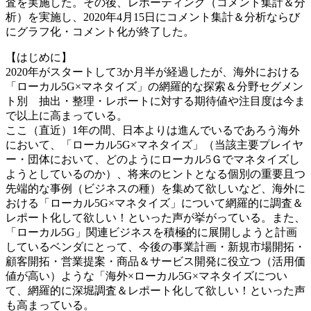
査を実施した。その後、レポーティング（コメント集計＆分
析）を実施し、2020年4月15日にコメント集計＆分析ならび
にグラフ化・コメント化が終了した。
【はじめに】
2020年がスタートして3か月半が経過したが、海外における
「ローカル5G×マネタイズ」の網羅的な探索＆分野セグメン
ト別 抽出・整理・レポートに対する期待値や注目度は今ま
で以上に高まっている。
ここ（直近）1年の間、日本よりは進んでいるであろう海外
において、「ローカル5G×マネタイズ」（当該主要プレイヤ
ー・団体において、どのようにローカル5Ｇでマネタイズし
ようとしているのか）、将来のヒントとなる個別の重要且つ
先端的な事例（ビジネスの種）を集めて欲しいなど、海外に
おける「ローカル5G×マネタイズ」について網羅的に調査＆
レポート化して欲しい！といった声が挙がっている。また、
「ローカル5G」関連ビジネスを積極的に展開しようと計画
しているベンダにとって、今後の事業計画・新規市場開拓・
顧客開拓・営業提案・商品＆サービス開発に役立つ（活用価
値が高い）ような「海外×ローカル5G×マネタイズについ
て、網羅的に深堀調査＆レポート化して欲しい！といった声
も高まっている。