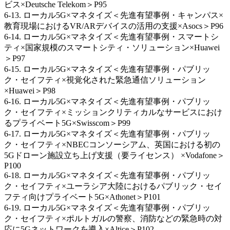
ビス×Deutsche Telekom＞P95
6-13. ローカル5G×マネタイズ＜先進有望事例・キャンパス×
教育現場におけるVR/ARデバイスの活用の支援×Asocs＞P96
6-14. ローカル5G×マネタイズ＜先進有望事例・スマートシ
ティ×国家規模のスマートシティ・ソリューション×Huawei
＞P97
6-15. ローカル5G×マネタイズ＜先進有望事例・パブリッ
ク・セイフティ×視覚化された緊急通信ソリューション
×Huawei＞P98
6-16. ローカル5G×マネタイズ＜先進有望事例・パブリッ
ク・セイフティ×ミッションクリティカルなサービスにおけ
るプライベート5G×Swisscom＞P99
6-17. ローカル5G×マネタイズ＜先進有望事例・パブリッ
ク・セイフティ×NBECコンソーシアム、英国における初の
5Gドローン施設立ち上げ支援（要ライセンス） ×Vodafone＞
P100
6-18. ローカル5G×マネタイズ＜先進有望事例・パブリッ
ク・セイフティ×ユーラシア大陸におけるパブリック・セイ
フティ向けプライベート5G×Athonet＞P101
6-19. ローカル5G×マネタイズ＜先進有望事例・パブリッ
ク・セイフティ×ポルトガルの警察、消防などの緊急時の対
応に5Gネットワークを導入×Altice＞P102