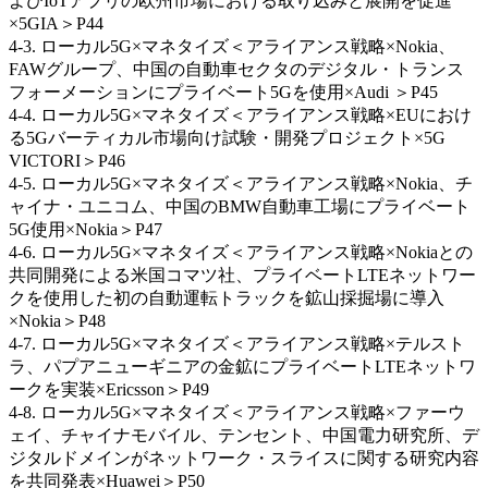
よびIoTアプリの欧州市場における取り込みと展開を促進
×5GIA＞P44
4-3. ローカル5G×マネタイズ＜アライアンス戦略×Nokia、
FAWグループ、中国の自動車セクタのデジタル・トランス
フォーメーションにプライベート5Gを使用×Audi ＞P45
4-4. ローカル5G×マネタイズ＜アライアンス戦略×EUにおけ
る5Gバーティカル市場向け試験・開発プロジェクト×5G
VICTORI＞P46
4-5. ローカル5G×マネタイズ＜アライアンス戦略×Nokia、チ
ャイナ・ユニコム、中国のBMW自動車工場にプライベート
5G使用×Nokia＞P47
4-6. ローカル5G×マネタイズ＜アライアンス戦略×Nokiaとの
共同開発による米国コマツ社、プライベートLTEネットワー
クを使用した初の自動運転トラックを鉱山採掘場に導入
×Nokia＞P48
4-7. ローカル5G×マネタイズ＜アライアンス戦略×テルスト
ラ、パプアニューギニアの金鉱にプライベートLTEネットワ
ークを実装×Ericsson＞P49
4-8. ローカル5G×マネタイズ＜アライアンス戦略×ファーウ
ェイ、チャイナモバイル、テンセント、中国電力研究所、デ
ジタルドメインがネットワーク・スライスに関する研究内容
を共同発表×Huawei＞P50