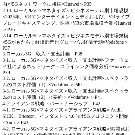
両が5Gネットワークに接続×Huawei＞P35
2-13. ローカル5G×マネタイズ＜ビジネスモデル別市場規模
×2025年、VRエンターテイメントビデオおよび、VRライブ
ブロードキャスティング、医療+VRの市場規模予測×Huawei
＞P36
2-14. ローカル5G×マネタイズ＜ビジネスモデル別市場規模
×5Gがもたらす経済部門別グローバル経済予測×Vodafone＞
P37
3.ローカル5G 収入・支出計画 P38
3-1. ローカル5G×マネタイズ＜収入・支出計画×ファーウェ
イ社によるネットワーク・スライシング価格分析×Huawei＞
P39
3-2. ローカル5G×マネタイズ＜収入・支出計画×スペクトラ
ムのコスト評価（1）×Vodafone＞P40
3-3. ローカル5G×マネタイズ＜収入・支出計画×スペクトラ
ムのコスト評価（2）＜要約＞×Vodafone ＞P41
4.アライアンス戦略・パートナーシップ P42
4-1. ローカル5G×マネタイズ＜アライアンス戦略× Audi、
SICK、Ericsson、インダストリ4.0向け5Gプロジェクト開始
×Audi ＞P43
4-2. ローカル5G×マネタイズ＜アライアンス戦略×5G開発お