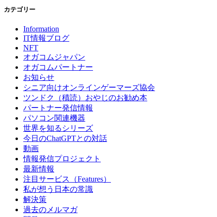
カテゴリー
Information
IT情報ブログ
NFT
オガコムジャパン
オガコムパートナー
お知らせ
シニア向けオンラインゲーマーズ協会
ツンドク（積読）おやじのお勧め本
パートナー発信情報
パソコン関連機器
世界を知るシリーズ
今日のChatGPTとの対話
動画
情報発信プロジェクト
最新情報
注目サービス（Features）
私が想う日本の常識
解決策
過去のメルマガ