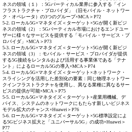
ネスの領域（１）：5Gバーティカル業界に参入する「イン
フラストラクチャ・プロバイダ」（旧モバイル・ネットワー
ク・オペレータ）の3つのグループ×MCA＞P72
5-2. ローカル5G×マネタイズ＜ターゲット×5Gが開く新ビジ
ネスの領域（2）：5Gバーティカル市場におけるエンドユー
ザーに様々なサービスを提供する「モバイル・サービス・プ
ロバイダ」×MCA＞P73
5-3. ローカル5G×マネタイズ＜ターゲット×5Gが開く新ビジ
ネスの領域（3）：モバイル・サービス・プロバイダが提供
する5G接続をレンタルおよび活用する事業体である「テナ
ント」によるローカル5Gの導入×MCA＞P74
5-4. ローカル5G×マネタイズ＜ターゲット×ネットワーク・
スライシングを活用した差別化の要素：同じ物理ネットワー
クインフラストラクチャを使用し、異なる業種に異なるサー
ビスの提供が可能×MCA＞P75
5-5. ローカル5G×マネタイズ＜ターゲット×産業用機械、デ
バイス、システムのネットワークにもたらす新しいビジネス
モデル拡大のチャンス×Huawei＞P76
5-6. ローカル5G×マネタイズ＜ターゲット×5G標準設定によ
る5Gビジネス拡大と「ユニバーサル5G」の成功×Huawei＞
P77