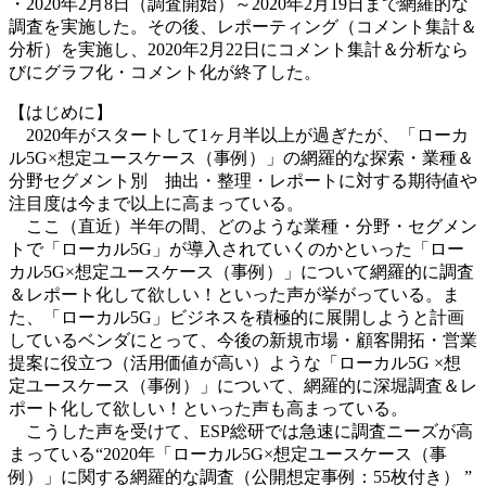
・2020年2月8日（調査開始）～2020年2月19日まで網羅的な
調査を実施した。その後、レポーティング（コメント集計＆
分析）を実施し、2020年2月22日にコメント集計＆分析なら
びにグラフ化・コメント化が終了した。
【はじめに】
2020年がスタートして1ヶ月半以上が過ぎたが、「ローカ
ル5G×想定ユースケース（事例）」の網羅的な探索・業種＆
分野セグメント別 抽出・整理・レポートに対する期待値や
注目度は今まで以上に高まっている。
ここ（直近）半年の間、どのような業種・分野・セグメン
トで「ローカル5G」が導入されていくのかといった「ロー
カル5G×想定ユースケース（事例）」について網羅的に調査
＆レポート化して欲しい！といった声が挙がっている。ま
た、「ローカル5G」ビジネスを積極的に展開しようと計画
しているベンダにとって、今後の新規市場・顧客開拓・営業
提案に役立つ（活用価値が高い）ような「ローカル5G ×想
定ユースケース（事例）」について、網羅的に深堀調査＆レ
ポート化して欲しい！といった声も高まっている。
こうした声を受けて、ESP総研では急速に調査ニーズが高
まっている“2020年「ローカル5G×想定ユースケース（事
例）」に関する網羅的な調査（公開想定事例：55枚付き） ”