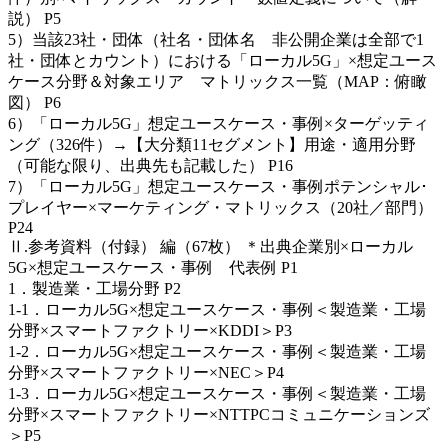
説） P5
5）当該23社・団体（社名・団体名 非公開企業は全部で1
社・団体とカウント）における「ローカル5G」×想定ユース
ケース分野＆対象エリア マトリックス一覧（MAP：俯瞰
図） P6
6）「ローカル5G」想定ユースケース・事例×ターゲッティ
ング（326件）→【大分類11セグメント】用途・適用分野
（可能な限り、出典先も記載した） P16
7）「ローカル5G」想定ユースケース・事例ポテンシャル･
プレイヤー×マーケティング・マトリックス（20社／部門）
P24
Ⅱ.参考資料（付録） 編（67枚） ＊出典企業別×ローカル
5G×想定ユースケース・事例 代表例 P1
1．製造業・工場分野 P2
1-1．ローカル5G×想定ユースケース・事例＜製造業・工場
分野×スマートファクトリー×KDDI＞P3
1-2．ローカル5G×想定ユースケース・事例＜製造業・工場
分野×スマートファクトリー×NEC＞P4
1-3．ローカル5G×想定ユースケース・事例＜製造業・工場
分野×スマートファクトリー×NTTPCコミュニケーションズ
＞P5