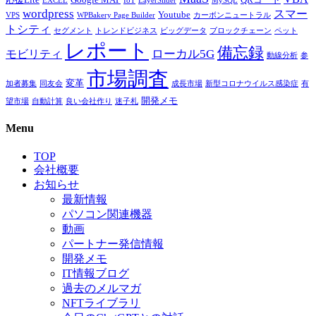
EXCEL
IoT
LayerSlider
MySQL
wordpress
スマー
Youtube
VPS
WPBakery Page Builder
カーボンニュートラル
トシティ
セグメント
トレンドビジネス
ビッグデータ
ブロックチェーン
ペット
レポート
備忘録
ローカル5G
モビリティ
動線分析
参
市場調査
変革
加者募集
同友会
成長市場
新型コロナウイルス感染症
有
開発メモ
望市場
自動計算
良い会社作り
迷子札
Menu
TOP
会社概要
お知らせ
最新情報
パソコン関連機器
動画
パートナー発信情報
開発メモ
IT情報ブログ
過去のメルマガ
NFTライブラリ