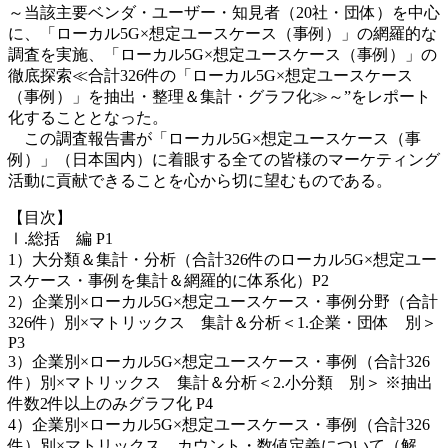
～当該主要ベンダ・ユーザー・知見者（20社・団体）を中心
に、「ローカル5G×想定ユースケース（事例）」の網羅的な
調査を実施、「ローカル5G×想定ユースケース（事例）」の
徹底探索≪合計326件の「ローカル5G×想定ユースケース
（事例）」を抽出・整理＆集計・グラフ化≫～”をレポート
化することとなった。
この調査報告書が「ローカル5G×想定ユースケース（事
例）」（日本国内）に着眼する全ての皆様のマーケティング
活動に貢献できることを心から切に望むものである。
【目次】
Ⅰ.総括 編 P1
1）大分類＆集計・分析（合計326件のローカル5G×想定ユー
スケース・事例を集計＆網羅的に体系化）P2
2）企業別×ローカル5G×想定ユースケース・事例分野（合計
326件）別×マトリックス 集計＆分析＜1.企業・団体 別＞
P3
3）企業別×ローカル5G×想定ユースケース・事例（合計326
件）別×マトリックス 集計＆分析＜2.小分類 別＞ ※抽出
件数2件以上のみグラフ化 P4
4）企業別×ローカル5G×想定ユースケース・事例（合計326
件）別×マトリックス カウント・数値定義について（解