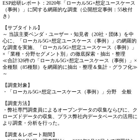
ESP総研レポート：2020年「ローカル5G×想定ユースケース
（事例）」に関する網羅的な調査（公開想定事例：55枚付
き）
【サブタイトル】
～ 当該主要ベンダ・ユーザー・知見者（20社・団体）を中
心に、「ローカル5G×想定ユースケース（事例）」の網羅的
な調査を実施、「ローカル5G×想定ユースケース（事例）」
×「業種・分野セグメント別」の徹底探索・抽出・整理
≪合計326件の「ローカル5G×想定ユースケース（事例）」×
全種類（85種類）を網羅的に抽出・整理＆集計・グラフ化≫
～
【調査対象】
・「ローカル5G×想定ユースケース（事例）」分野 全般
【調査方法】
・弊社専門調査員によるオープンデータの収集ならびに、ク
ローズドデータの収集、プラス弊社内データベースの活用に
より調査・分析を行った。
【調査＆レポート期間】