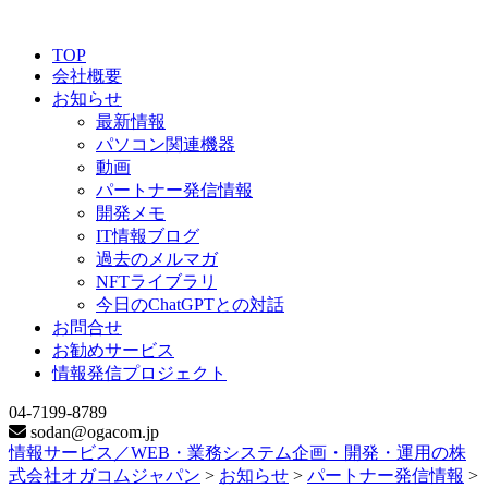
TOP
会社概要
お知らせ
最新情報
パソコン関連機器
動画
パートナー発信情報
開発メモ
IT情報ブログ
過去のメルマガ
NFTライブラリ
今日のChatGPTとの対話
お問合せ
お勧めサービス
情報発信プロジェクト
04-7199-8789
sodan@ogacom.jp
情報サービス／WEB・業務システム企画・開発・運用の株
式会社オガコムジャパン
>
お知らせ
>
パートナー発信情報
>