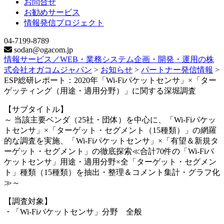
お問合せ
お勧めサービス
情報発信プロジェクト
04-7199-8789
sodan@ogacom.jp
情報サービス／WEB・業務システム企画・開発・運用の株
式会社オガコムジャパン
>
お知らせ
>
パートナー発信情報
>
ESP総研レポート：2020年「Wi-Fiパケットセンサ」×「ター
ゲッティング（用途・適用分野）」に関する深堀調査
【サブタイトル】
～ 当該主要ベンダ（25社・団体）を中心に、「Wi-Fiパケッ
トセンサ」×「ターゲット・セグメント（15種類）」の網羅
的な調査を実施、「Wi-Fiパケットセンサ」×「有望＆新規タ
ーゲット・セグメント」の徹底探索≪合計70件の「Wi-Fiパ
ケットセンサ」用途・適用分野×全「ターゲット・セグメン
ト」種類（15種類）を抽出・整理＆コメント集計・グラフ化
≫～
【調査対象】
・「Wi-Fiパケットセンサ」分野 全般