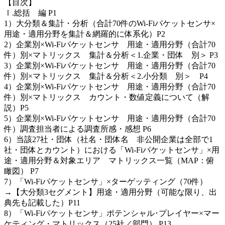
【目次】
Ⅰ.総括 編 P1
1）大分類＆集計・分析（合計70件のWi-Fiパケットセンサ×
用途・適用分野を集計＆網羅的に体系化）P2
2）企業別×Wi-Fiパケットセンサ 用途・適用分野（合計70
件）別×マトリックス 集計＆分析＜1.企業・団体 別＞ P3
3）企業別×Wi-Fiパケットセンサ 用途・適用分野（合計70
件）別×マトリックス 集計＆分析＜2.小分類 別＞ P4
4）企業別×Wi-Fiパケットセンサ 用途・適用分野（合計70
件）別×マトリックス カウント・数値定義について（解
説）P5
5）企業別×Wi-Fiパケットセンサ 用途・適用分野（合計70
件）調査担当者による調査所感・感想 P6
6）当該27社・団体（社名・団体名 非公開企業は全部で1
社・団体とカウント）における「Wi-Fiパケットセンサ」×用
途・適用分野＆対象エリア マトリックス一覧（MAP：俯
瞰図） P7
7）「Wi-Fiパケットセンサ」×ターゲッティング（70件）
→【大分類3セグメント】用途・適用分野（可能な限り、出
典先も記載した）P11
8）「Wi-Fiパケットセンサ」ポテンシャル･プレイヤー×マー
ケティング・マトリックス（25社／部門） P13