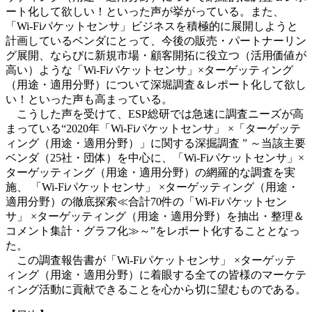
ート化して欲しい！といった声が挙がっている。また、
「Wi-Fiパケットセンサ」ビジネスを積極的に展開しようと
計画しているベンダにとって、今後の販売・パートナーリン
グ展開、ならびに新規市場・顧客開拓に役立つ（活用価値が
高い）ような「Wi-Fiパケットセンサ」×ターゲッティング
（用途・適用分野）について深堀調査＆レポート化して欲し
い！といった声も高まっている。
こうした声を受けて、ESP総研では急速に調査ニーズが高
まっている“2020年「Wi-Fiパケットセンサ」 ×「ターゲッテ
ィング（用途・適用分野）」に関する深掘調査 ” ～当該主要
ベンダ（25社・団体）を中心に、「Wi-Fiパケットセンサ」×
ターゲッティング（用途・適用分野）の網羅的な調査を実
施、 「Wi-Fiパケットセンサ」 ×ターゲッティング（用途・
適用分野）の徹底探索≪合計70件の「Wi-Fiパケットセン
サ」 ×ターゲッティング（用途・適用分野）を抽出・整理＆
コメント集計・グラフ化≫～”をレポート化することとなっ
た。
この調査報告書が「Wi-Fiパケットセンサ」 ×ターゲッテ
ィング（用途・適用分野）に着眼する全ての皆様のマーケテ
ィング活動に貢献できることを心から切に望むものである。