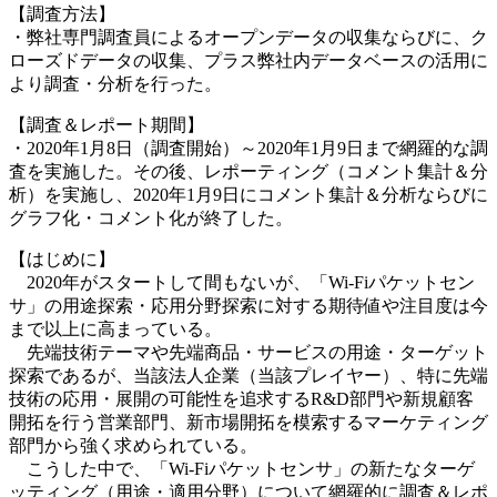
【調査方法】
・弊社専門調査員によるオープンデータの収集ならびに、ク
ローズドデータの収集、プラス弊社内データベースの活用に
より調査・分析を行った。
【調査＆レポート期間】
・2020年1月8日（調査開始）～2020年1月9日まで網羅的な調
査を実施した。その後、レポーティング（コメント集計＆分
析）を実施し、2020年1月9日にコメント集計＆分析ならびに
グラフ化・コメント化が終了した。
【はじめに】
2020年がスタートして間もないが、「Wi-Fiパケットセン
サ」の用途探索・応用分野探索に対する期待値や注目度は今
まで以上に高まっている。
先端技術テーマや先端商品・サービスの用途・ターゲット
探索であるが、当該法人企業（当該プレイヤー）、特に先端
技術の応用・展開の可能性を追求するR&D部門や新規顧客
開拓を行う営業部門、新市場開拓を模索するマーケティング
部門から強く求められている。
こうした中で、「Wi-Fiパケットセンサ」の新たなターゲ
ッティング（用途・適用分野）について網羅的に調査＆レポ