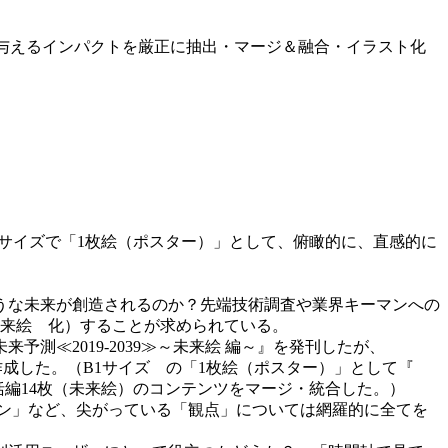
に与えるインパクトを厳正に抽出・マージ＆融合・イラスト化
1サイズで「1枚絵（ポスター）」として、俯瞰的に、直感的に
うな未来が創造されるのか？先端技術調査や業界キーマンへの
未来絵 化）することが求められている。
来予測≪2019‐2039≫～未来絵 編～』を発刊したが、
作成した。（B1サイズ の「1枚絵（ポスター）」として『
』総括編14枚（未来絵）のコンテンツをマージ・統合した。）
ン」など、尖がっている「観点」については網羅的に全てを