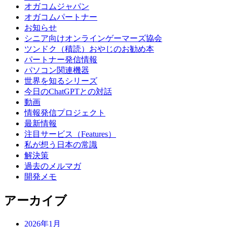
オガコムジャパン
オガコムパートナー
お知らせ
シニア向けオンラインゲーマーズ協会
ツンドク（積読）おやじのお勧め本
パートナー発信情報
パソコン関連機器
世界を知るシリーズ
今日のChatGPTとの対話
動画
情報発信プロジェクト
最新情報
注目サービス（Features）
私が想う日本の常識
解決策
過去のメルマガ
開発メモ
アーカイブ
2026年1月