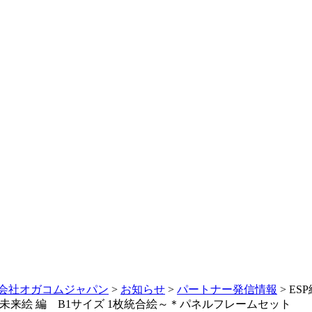
会社オガコムジャパン
>
お知らせ
>
パートナー発信情報
>
ES
≫～未来絵 編 B1サイズ 1枚統合絵～＊パネルフレームセット