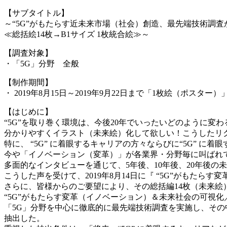
【サブタイトル】
～“5G”がもたらす近未来市場（社会）創造、最先端技術調
≪総括絵14枚→B1サイズ 1枚統合絵≫～
【調査対象】
・「5G」分野 全般
【制作期間】
・ 2019年8月15日～2019年9月22日まで「1枚絵（ポス
【はじめに】
“5G”を取り巻く環境は、今後20年でいったいどのように
分かりやすくイラスト（未来絵）化して欲しい！こうしたリ
特に、 “5G” に着眼するキャリアの方々ならびに“5G” に
今や「イノベーション（変革）」が各業界・分野毎に叫ばれ
多面的なインタビューを通じて、5年後、10年後、20年後
こうした声を受けて、2019年8月14日に『 “5G”がもたらす
さらに、皆様からのご要望により、その総括編14枚（未来絵
“5G”がもたらす変革（イノベーション）＆未来社会の可視化／
「5G」分野を中心に徹底的に最先端技術調査を実施し、そ
抽出した。