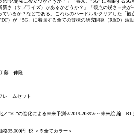
どの研究開発に役立つかどうか？」「将来、“5G” に着眼する
斬新さ（サプライズ）があるかどうか？」「観点の鋭さ＝尖が
っているか？などである。これらのハードルをクリアした「観
+PDF）が「5G」に着眼する全ての皆様の研究開発（R&D）
：伊藤 伸隆
ルフレームセット
5G”の進化による未来予測≪2019‐2039≫～未来絵 編 B1
格95,000円+税 ＜※全てカラー＞