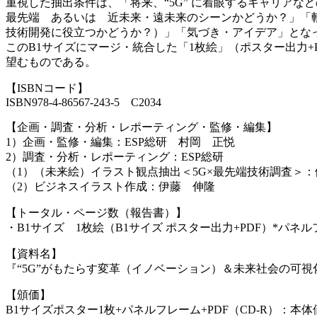
重視した抽出条件は、「将来、“5G” に着眼するキャリアな
最先端 あるいは 近未来・遠未来のシーンかどうか？」「
技術開発に役立つかどうか？）」「気づき・アイデア」とな
このB1サイズにマージ・統合した「1枚絵」（ポスター出力
望むものである。
【ISBNコード】
ISBN978-4-86567-243-5 C2034
【企画・調査・分析・レポーティング・監修・編集】
1）企画・監修・編集：ESP総研 村岡 正悦
2）調査・分析・レポーティング：ESP総研
（1）（未来絵）イラスト観点抽出＜5G×最先端技術調査＞
（2）ビジネスイラスト作成：伊藤 伸隆
【トータル・ページ数（報告書）】
・B1サイズ 1枚絵（B1サイズ ポスター出力+PDF）*パネ
【資料名】
『“5G”がもたらす変革（イノベーション）＆未来社会の可視化／“
【頒価】
B1サイズポスター1枚+パネルフレーム+PDF（CD-R）：本体価