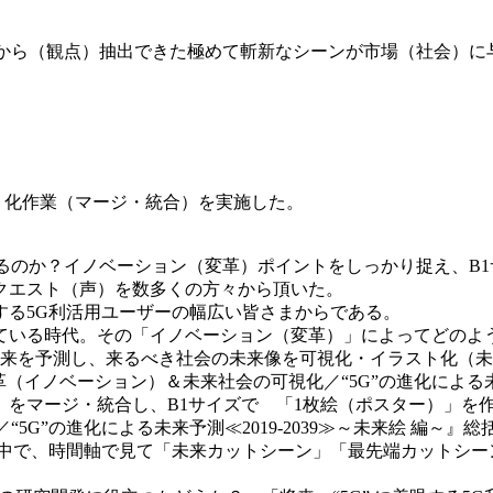
査から（観点）抽出できた極めて斬新なシーンが市場（社会）
ター）」化作業（マージ・統合）を実施した。
変わるのか？イノベーション（変革）ポイントをしっかり捉え、B
クエスト（声）を数多くの方々から頂いた。
着眼する5G利活用ユーザーの幅広い皆さまからである。
ている時代。その「イノベーション（変革）」によってどのよ
の未来を予測し、来るべき社会の未来像を可視化・イラスト化（
変革（イノベーション）＆未来社会の可視化／“5G”の進化による未
）をマージ・統合し、B1サイズで 「1枚絵（ポスター）」を
“5G”の進化による未来予測≪2019‐2039≫～未来絵 編～
の中で、時間軸で見て「未来カットシーン」「最先端カットシー