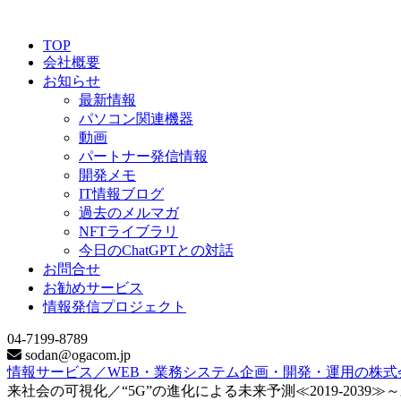
TOP
会社概要
お知らせ
最新情報
パソコン関連機器
動画
パートナー発信情報
開発メモ
IT情報ブログ
過去のメルマガ
NFTライブラリ
今日のChatGPTとの対話
お問合せ
お勧めサービス
情報発信プロジェクト
04-7199-8789
sodan@ogacom.jp
情報サービス／WEB・業務システム企画・開発・運用の株式
来社会の可視化／“5G”の進化による未来予測≪2019‐2039