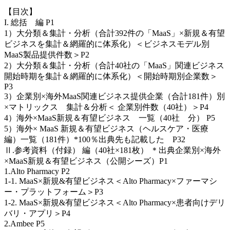
【目次】
I. 総括 編 P1
1）大分類＆集計・分析（合計392件の「MaaS」×新規＆有望
ビジネスを集計＆網羅的に体系化）＜ビジネスモデル別
MaaS製品提供件数＞P2
2）大分類＆集計・分析（合計40社の「MaaS」関連ビジネス
開始時期を集計＆網羅的に体系化）＜開始時期別企業数＞
P3
3）企業別×海外MaaS関連ビジネス提供企業（合計181件）別
×マトリックス 集計＆分析＜ 企業別件数（40社）＞P4
4）海外×MaaS新規＆有望ビジネス 一覧（40社 分） P5
5）海外× MaaS 新規＆有望ビジネス（ヘルスケア・医療
編）一覧（181件）*100％出典先も記載した P32
Ⅱ.参考資料（付録） 編（40社×181枚） ＊出典企業別×海外
×MaaS新規＆有望ビジネス（公開シーズ）P1
1.Alto Pharmacy P2
1-1. MaaS×新規&有望ビジネス＜Alto Pharmacy×ファーマシ
ー・プラットフォーム＞P3
1-2. MaaS×新規&有望ビジネス＜Alto Pharmacy×患者向けデリ
バリ・アプリ＞P4
2.Ambee P5