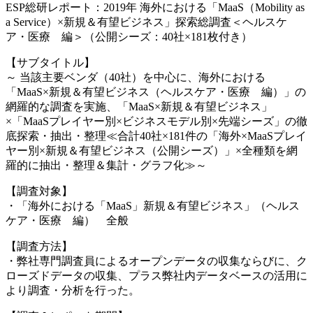
ESP総研レポート：2019年 海外における「MaaS（Mobility as
a Service）×新規＆有望ビジネス」探索総調査＜ヘルスケ
ア・医療 編＞（公開シーズ：40社×181枚付き）
【サブタイトル】
～ 当該主要ベンダ（40社）を中心に、海外における
「MaaS×新規＆有望ビジネス（ヘルスケア・医療 編）」の
網羅的な調査を実施、「MaaS×新規＆有望ビジネス」
×「MaaSプレイヤー別×ビジネスモデル別×先端シーズ」の徹
底探索・抽出・整理≪合計40社×181件の「海外×MaaSプレイ
ヤー別×新規＆有望ビジネス（公開シーズ）」×全種類を網
羅的に抽出・整理＆集計・グラフ化≫～
【調査対象】
・「海外における「MaaS」新規＆有望ビジネス」（ヘルス
ケア・医療 編） 全般
【調査方法】
・弊社専門調査員によるオープンデータの収集ならびに、ク
ローズドデータの収集、プラス弊社内データベースの活用に
より調査・分析を行った。