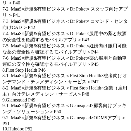
リ ＞P40
7-2. MaaS×新規&有望ビジネス＜Dr Poket× スタッフ向けアプ
リ ＞P41
7-3. MaaS×新規&有望ビジネス＜Dr Poket× コマンド・センタ
向けCAD ＞P42
7-4. MaaS×新規&有望ビジネス＜Dr Poket×服用中の薬と飲酒
の安全性を確認するモバイルアプリ＞P43
7-5. MaaS×新規&有望ビジネス＜Dr Poket×妊婦向け服用可能
な薬の安全性を確認するモバイルアプリ＞P44
7-6. MaaS×新規&有望ビジネス＜Dr Poket×薬の服用と自動車
運転の安全性を確認するモバイルアプリ＞P45
8.First Stop Health P46
8-1. MaaS×新規&有望ビジネス＜First Stop Health×患者向けオ
ンデマンド・テレメディシン・サービス＞P47
8-2. MaaS×新規&有望ビジネス＜First Stop Health×企業（雇用
主）向けテレメディシン・サービス＞P48
9.Glamsquad P49
9-1. MaaS×新規&有望ビジネス＜Glamsquad×顧客向けブッキ
ング・ソリューション＞P50
9-2. MaaS×新規&有望ビジネス＜Glamsquad×ODMSアプリ＞
P51
10.Halodoc P52