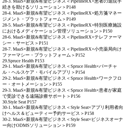
28-3. MaaS×新規&有望ビジネス＜PipelineRX×患者の退院手
続きを助けるソリューション＞P148
28-4. MaaS×新規&有望ビジネス＜PipelineRX×処方箋マネー
ジメント・プラットフォーム＞P149
28-5. MaaS×新規&有望ビジネス＜PipelineRX×特別医療施設
におけるメディケーション管理ソリューション＞P150
28-6. MaaS×新規&有望ビジネス＜PipelineRX×テレファーマ
シー・サービス＞P151
28-7. MaaS×新規&有望ビジネス＜PipelineRX×小売薬局向け
ファーマシー・プラットフォーム＞P152
29.Spruce Health P153
29-1. MaaS×新規&有望ビジネス＜Spruce Health×バーチャ
ル・ヘルスケア・モバイルアプリ＞P154
29-2. MaaS×新規&有望ビジネス＜Spruce Health×ワークフロ
ー・オートメーション＞P155
29-3. MaaS×新規&有望ビジネス＜Spruce Health×患者が家庭
で受診できる遠隔診療サポート＞P156
30.Style Seat P157
30-1. MaaS×新規&有望ビジネス＜Style Seat×アプリ利用者向
けヘルス＆ビューティー予約サービス＞P158
30-2. MaaS×新規&有望ビジネス＜Style Seat×ビジネスオーナ
ー向けODMSソリューション＞P159