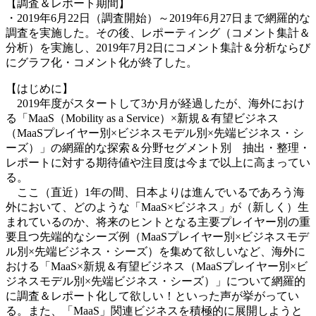
【調査＆レポート期間】
・2019年6月22日（調査開始）～2019年6月27日まで網羅的な
調査を実施した。その後、レポーティング（コメント集計＆
分析）を実施し、2019年7月2日にコメント集計＆分析ならび
にグラフ化・コメント化が終了した。
【はじめに】
2019年度がスタートして3か月が経過したが、海外におけ
る「MaaS（Mobility as a Service）×新規＆有望ビジネス
（MaaSプレイヤー別×ビジネスモデル別×先端ビジネス・シ
ーズ）」の網羅的な探索＆分野セグメント別 抽出・整理・
レポートに対する期待値や注目度は今まで以上に高まってい
る。
ここ（直近）1年の間、日本よりは進んでいるであろう海
外において、どのような「MaaS×ビジネス」が（新しく）生
まれているのか、将来のヒントとなる主要プレイヤー別の重
要且つ先端的なシーズ例（MaaSプレイヤー別×ビジネスモデ
ル別×先端ビジネス・シーズ）を集めて欲しいなど、海外に
おける「MaaS×新規＆有望ビジネス（MaaSプレイヤー別×ビ
ジネスモデル別×先端ビジネス・シーズ）」について網羅的
に調査＆レポート化して欲しい！といった声が挙がってい
る。また、「MaaS」関連ビジネスを積極的に展開しようと