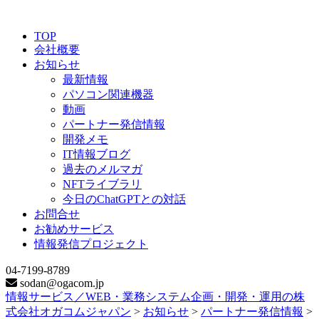
TOP
会社概要
お知らせ
最新情報
パソコン関連機器
動画
パートナー発信情報
開発メモ
IT情報ブログ
過去のメルマガ
NFTライブラリ
今日のChatGPTとの対話
お問合せ
お勧めサービス
情報発信プロジェクト
04-7199-8789
sodan@ogacom.jp
情報サービス／WEB・業務システム企画・開発・運用の株
式会社オガコムジャパン
>
お知らせ
>
パートナー発信情報
>