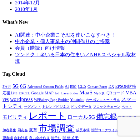
2014年12月
2010年1月
What’s New
AI関連：中小企業こそAIを使いこなすべき！
中小企業・個人事業主の仲間作りのご提案
会員（購読）向け情報
ツンドク：老いる日本の住まい／NHKスペシャル取材
班
Tag Cloud
5G
6G
CES
AI
DX
EPSON財務
3次元
Advanced Custom Fields
B5G
Contact Form
MaaS
VBA
応援Lite
Google MAP
QRコード
EXCEL
IoT
LayerSlider
MySQL
wordpress
スマー
Youtube
VPS
WPBakery Page Builder
カーボンニュートラル
トシティ
セグメント
トレンドビジネス
ビッグデータ
ブロックチェーン
ペット
レポート
備忘録
ローカル5G
モビリティ
動線分析
参
市場調査
変革
加者募集
同友会
成長市場
新型コロナウイルス感染症
有
開発メモ
望市場
自動計算
良い会社作り
迷子札