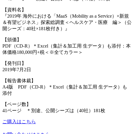
【資料名】
『2019年 海外における「MaaS（Mobility as a Service）×新規
＆有望ビジネス」探索総調査＜ヘルスケア・医療 編＞（公
開シーズ：40社×181枚付き）』
【頒価】
PDF（CD-R）＊Excel（集計＆加工用 生データ）も添付：本
体価格180,000円+税＜※全てカラー＞
【発刊日】
2019年7月2日
【報告書体裁】
A4版 PDF（CD-R）＊Excel（集計＆加工用 生データ）も
添付
【ページ数】
41ページ ＊別途、公開シーズは（40社）181枚
ご購入はこちら