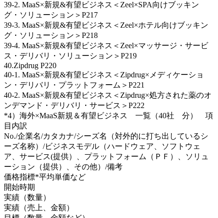
39-2. MaaS×新規&有望ビジネス＜Zeel×SPA向けブッキン
グ・ソリューション＞P217
39-3. MaaS×新規&有望ビジネス＜Zeel×ホテル向けブッキン
グ・ソリューション＞P218
39-4. MaaS×新規&有望ビジネス＜Zeel×マッサージ・サービ
ス・デリバリ・ソリューション＞P219
40.Zipdrug P220
40-1. MaaS×新規&有望ビジネス＜Zipdrug×メディケーショ
ン・デリバリ・プラットフォーム＞P221
40-2. MaaS×新規&有望ビジネス＜Zipdrug×処方された薬のオ
ンデマンド・デリバリ・サービス＞P222
*4）海外×MaaS新規＆有望ビジネス 一覧（40社 分） 項
目内訳
No./企業名/カタカナ/シーズ名（対外的に打ち出しているシ
ーズ名称）/ビジネスモデル（ハードウェア、ソフトウェ
ア、サービス(提供）、プラットフォーム（ＰＦ）、ソリュ
ーション（提供）、その他）/備考
価格指標*平均単価など
開始時期
実績（数量）
実績（売上、金額）
目標（数量、金額など）