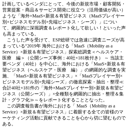
計画しているベンダにとって、今後の新規市場・顧客開拓・
営業提案・商品＆サービス開発に役立つ（活用価値が高い）
ような「海外×MaaS×新規＆有望ビジネス（MaaSプレイヤー
別×ビジネスモデル別×先端ビジネス・シーズ）」につい
て、網羅的に深堀調査＆レポート化して欲しい！といった声
も高まっている。
こうした声を受けて、ESP総研では急速に調査ニーズが高
まっている“2019年 海外における「MaaS（Mobility as a
Service）×新規＆有望ビジネス」探索総調査＜ヘルスケア・
医療 編＞（公開シーズ事例：40社×181枚付き） ～ 当該主
要ベンダ（40社）を中心に、海外における「MaaS×新規＆有
望ビジネス（ヘルスケア・医療 編）」の網羅的な調査を実
施、「MaaS×新規＆有望ビジネス」×「MaaSプレイヤー別×
ビジネスモデル別×先端シーズ」の徹底探索・抽出・整理≪
合計40社×181件の「海外×MaaSプレイヤー別×新規＆有望ビ
ジネス（公開シーズ）」×全種類を網羅的に抽出・整理＆集
計・グラフ化≫～をレポート化することとなった。
この調査報告書が海外における「 MaaS（Mobility as a
Service）×新規＆有望ビジネス」に着眼する全ての皆様のマ
ーケティング活動に貢献できることを心から切に望むもので
ある。