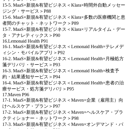
15-5. MaaS×新規&有望ビジネス＜Klara×時間外自動メッセー
ジング・サービス＞P88
15-6. MaaS×新規&有望ビジネス＜Klara×多数の医療機関と患
者間のチャット・ネットワーク＞P89
15-7. MaaS×新規&有望ビジネス＜Klara×リアルタイム・デー
タ・アナレティックス＞P90
16.Lemonaid Health P91
16-1. MaaS×新規&有望ビジネス＜Lemonaid Health×テレメデ
ィシン・モバイルアプリ＞P92
16-2. MaaS×新規&有望ビジネス＜Lemonaid Health×月極処方
箋デリバリ・サービス＞P93
16-3. MaaS×新規&有望ビジネス＜Lemonaid Health×検査予
約・結果通知サービス＞P94
16-4. MaaS×新規&有望ビジネス＜Lemonaid Health×患者の治
療サービス・処方箋デリバリ＞P95
17.Maven P96
17-1. MaaS×新規&有望ビジネス＜Maven×企業（雇用主）向
けヘルスケア・プラン＞P97
17-2. MaaS×新規&有望ビジネス＜Maven×ヘルスケア・プラ
クティショナー・ネットワーク＞P98
17-3. MaaS×新規&有望ビジネス＜Maven×オンデマンド・バ