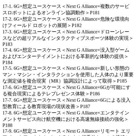
17-1. 6G×想定ユースケース＜Next G Alliance×複数のサービ
スロボットによるオンライン協調動作＞P181
17-2. 6G×想定ユースケース＜Next G Alliance×危険な環境向
けフィールド ロボットの展開＞P182
17-3. 6G×想定ユースケース＜Next G Alliance×ドローンレー
スなどの超リアルなインタラクティブスポーツ体験の実現＞
P183
17-4. 6G×想定ユースケース＜Next G Alliance×没入型ゲーム
およびエンターテイメントにおける革新的な体験の提供＞
P184
17-5. 6G×想定ユースケース＜Next G Alliance×新しい形態の
マン・マシン・インタラクションを使用した人体のより重要
な測定値を複合現実（MR）協調設計によって取得＞P185
17-6. 6G×想定ユースケース＜Next G Alliance×6Gが可能にす
る複合現実によるテレプレゼンス体験＞P186
17-7. 6G×想定ユースケース＜Next G Alliance×6Gによる没入
型教育による教育現場の現状改善＞P187
17-8. 6G×想定ユースケース＜Next G Alliance×エンタテイン
メントサービス向け航空機における高速無線接続の強化＞
P188
17-9. 6G×想定ユースケース＜Next G Alliance×リモート エリ