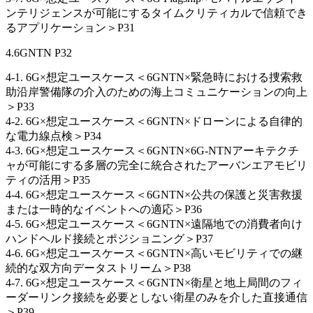
ンテリジェンスが可能にするタイムクリティカルで信頼でき
るアプリケーション＞P31
4.6GNTN P32
4-1. 6G×想定ユースケース＜6GNTN×緊急時における捜索救
助沿岸警備隊の介入のための海上コミュニケーションの向上
＞P33
4-2. 6G×想定ユースケース＜6GNTN×ドローンによる自律的
な電力線点検＞P34
4-3. 6G×想定ユースケース＜6GNTN×6G-NTNアーキテクチ
ャが可能にする多層の完全に統合されたアーバンエアモビリ
ティの活用＞P35
4-4. 6G×想定ユースケース＜6GNTN×公共の保護と災害救援
または一時的なイベントへの適応＞P36
4-5. 6G×想定ユースケース＜6GNTN×遠隔地での消費者向け
ハンドヘルド接続とポジショニング＞P37
4-6. 6G×想定ユースケース＜6GNTN×高いモビリティでの継
続的な双方向データストリーム＞P38
4-7. 6G×想定ユースケース＜6GNTN×衛星と地上局間のフィ
ーダーリンク接続を必要としない衛星のみを介した直接通信
＞P39