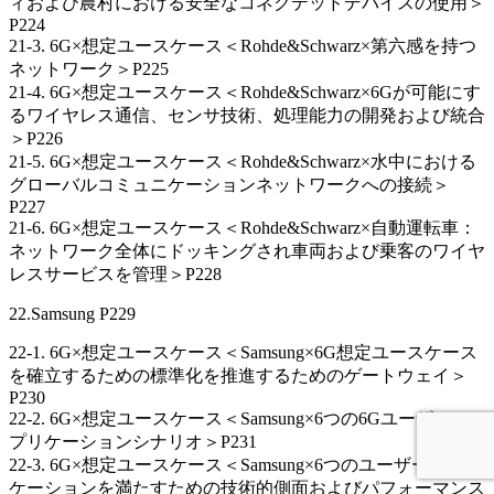
ィおよび農村における安全なコネクテッドデバイスの使用＞
P224
21-3. 6G×想定ユースケース＜Rohde&Schwarz×第六感を持つ
ネットワーク＞P225
21-4. 6G×想定ユースケース＜Rohde&Schwarz×6Gが可能にす
るワイヤレス通信、センサ技術、処理能力の開発および統合
＞P226
21-5. 6G×想定ユースケース＜Rohde&Schwarz×水中における
グローバルコミュニケーションネットワークへの接続＞
P227
21-6. 6G×想定ユースケース＜Rohde&Schwarz×自動運転車：
ネットワーク全体にドッキングされ車両および乗客のワイヤ
レスサービスを管理＞P228
22.Samsung P229
22-1. 6G×想定ユースケース＜Samsung×6G想定ユースケース
を確立するための標準化を推進するためのゲートウェイ＞
P230
22-2. 6G×想定ユースケース＜Samsung×6つの6Gユーザーア
プリケーションシナリオ＞P231
22-3. 6G×想定ユースケース＜Samsung×6つのユーザーアプリ
ケーションを満たすための技術的側面およびパフォーマンス