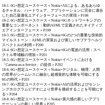
18-1. 6G×想定ユースケース＜Nokia×AIによる、あるあらゆ
るチャネル、ハードウェア、アプリケーションに完全に適合
した自己最適化エアインターフェースの実現＞P198
18-2. 6G×想定ユースケース＜Nokia×6Gネットワーキングの
重要なコンポーネント：動的AI/MLで定義されたネイティブ
エアインターフェース＞P199
18-3. 6G×想定ユースケース＜Nokia×6Gの2つの重要な技術的
マイルストーン：AI/MLの実装および新しいサブテラヘルツ
スペクトルの利用＞P200
18-4. 6G×想定ユースケース＜Nokia×6Gの電波の活用：スペ
クトル帯域幅の増加＞P201
18-5. 6G×想定ユースケース＜Nokia×イベントにおける
「Camera-as-a-Service」の提供＞P202
18-6. 6G×想定ユースケース＜Nokia×デジタル、物理、人間
の世界がシームレスに融合し超感覚的な体験を可能にする
6Gの時代＞P203
18-7. 6G×想定ユースケース＜Nokia×AIの活用およびセンシ
ングホログラムビデオにより世界を接続することを可能にす
る＞P204
18-8. 6G×想定ユースケース＜Nokia×第六感の新しいアプリ
ケーションの新しい世界＞P205