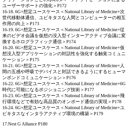
ユーザーサポートの強化＞P172
16-18. 6G×想定ユースケース＜National Library of Medicine×次
世代移動体通信、ユビキタスな人間とコンピューターの相互
作用の向上＞P173
16-19. 6G×想定ユースケース＜National Library of Medicine×従
来のビデオ会議を仮想の没入型インターアクティブ会議に変
換するホログラフィック通信＞P174
16-20. 6G×想定ユースケース＜National Library of Medicine×仮
想没入型アプリケーションの対話性を強化する触覚コミュニ
ケーション＞P175
16-21. 6G×想定ユースケース＜National Library of Medicine×人
間の五感や呼吸でデバイスと対話できるようにするヒューマ
ンボンドコミュニケーション＞P176
16-22. 6G×想定ユースケース＜National Library of Medicine×6G
時代に可能になるポジショニング技術＞P177
16-23. 6G×想定ユースケース＜National Library of Medicine×飛
行環境などで有効な高品質のオンボード通信の実現＞P178
16-24. 6G×想定ユースケース＜National Library of Medicine×ユ
ビキタスなインタラアクティブ環境の構築＞P179
17.Nest G Alliance P180