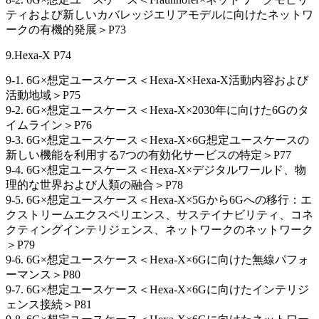
ティおよび新しいカバレッジエリアモデルに向けたネットワ
ークの有機的発展＞P73
9.Hexa-X P74
9-1. 6G×想定ユースケース＜Hexa-X×Hexa-X活動内容および
活動地域＞P75
9-2. 6G×想定ユースケース＜Hexa-X×2030年に向けた6Gのタ
イムライン＞P76
9-3. 6G×想定ユースケース＜Hexa-X×6G想定ユースケースの
新しい機能を利用する7つの有効化サービスの特定＞P77
9-4. 6G×想定ユースケース＜Hexa-X×デジタルワールド、物
理的な世界および人類の融合＞P78
9-5. 6G×想定ユースケース＜Hexa-X×5Gから6Gへの移行：エ
クストリームエクスペリエンス、サステイナビリティ、コネ
クティングインテリジェンス、ネットワークのネットワーク
＞P79
9-6. 6G×想定ユースケース＜Hexa-X×6Gに向けた無線パフォ
ーマンス＞P80
9-7. 6G×想定ユースケース＜Hexa-X×6Gに向けたインテリジ
ェンス接続＞P81