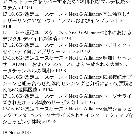
ア ネットワークをカバーするための相乗的なマルチ接続シ
ステム＞P189
17-10. 6G×想定ユースケース＜Next G Alliance×真に独立した
テザーリングのないウェアラブルおよびインプラント＞
P190
17-11. 6G×想定ユースケース＜Next G Alliance×北米における
デジタル デバイドの解消＞P191
17-12. 6G×想定ユースケース＜Next G Alliance×パブリック・
セイフティ向けアプリケーション＞P192
17-13. 6G×想定ユースケース＜Next G Alliance×増加したセン
サ、AL/ML、およびメタバースにより生成される大量のデ
ータチャンネルの同期＞P193
17-14. 6G×想定ユースケース＜Next G Alliance×広域接続オプ
ションと組み合わせた体内センシングと分析によって実現さ
れる6G遠隔医療＞P194
17-15. 6G×想定ユースケース＜Next G Alliance×パーソナライ
ズされたホテル体験のサービス向上＞P195
17-16. 6G×想定ユースケース＜Next G Alliance×仮想ショッピ
ングセンタでのパーソナライズされたインターアクティブな
ショッピング体験＞P196
18.Nokia P197