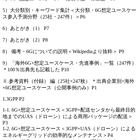
5）大分類別・キーワード集計＜大分類・6G想定ユースケー
ス参入予測分野（25社・247件）＞P6
6）あとがき（1） P7
7）あとがき（2）P8
8） 備考・6Gについての説明＜Wikipediaより抜粋＞ P9
9）「海外6G×想定ユースケース・先進事例」一覧（247件）
＊100％出典先も記載した P10
Ⅱ.参考資料（付録） 編（25社×247枚） ＊出典企業別×海外
×6G想定ユースケース（公開事例のみ）P1
1.3GPP P2
1-1. 6G×想定ユースケース＜3GPP×配送センタから最終目的
地までのUAS（ドローン）による商用パッケージの配送＞
P3
1-2. 6G×想定ユースケース＜3GPP×UAS（ドローン）による
エネルギーグリッドの効率的なメンテナンス＞P4