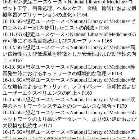
16-9. 6G×想定ユースケース＜National Library of Medicine×ロ
ボット工学、画像処理、ヘルスケア、金融、輸送におよぶ機
械学習アプリケーションの進化＞P164
16-10. 6G×想定ユースケース＜National Library of Medicine×ゼ
ロエネルギーIoTを使用したコストの削減＞P165
16-11. 6G×想定ユースケース＜National Library of Medicine×6G
が可能にする高速接続およびスループット＞P166
16-12. 6G×想定ユースケース＜National Library of Medicine×高
い信頼性および低遅延を特徴とした安全性および効率性の向
上＞P167
16-13. 6G×想定ユースケース＜National Library of Medicine×障
害発生時におけるネットワークの継続的な運用＞P168
16-14. 6G×想定ユースケース＜National Library of Medicine×安
全な通信によるセキュリティ、プライバシー、信頼性および
ユーザーエクスペリエンスの向上＞P169
16-15. 6G×想定ユースケース＜National Library of Medicine×既
存のネットワークシステムとのシームレスな統合＞P170
16-16. 6G×想定ユースケース＜National Library of Medicine×6G
ネットワークのより高いデータレート、より低い遅延および
大規模な接続性＞P171
16-17. 6G×想定ユースケース＜National Library of Medicine×ア
プリケーションごとのQoEのパーソナライゼーションによる