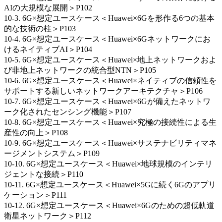
AIの大規模な展開＞P102
10-3. 6G×想定ユースケース＜Huawei×6Gを形作る6つの基本
的な技術の柱＞P103
10-4. 6G×想定ユースケース＜Huawei×6Gネットワークにお
けるネイティブAI＞P104
10-5. 6G×想定ユースケース＜Huawei×地上ネットワークおよ
び非地上ネットワークの統合型NTN＞P105
10-6. 6G×想定ユースケース＜Huawei×ネイティブの信頼性を
サポートする新しいネットワークアーキテクチャ＞P106
10-7. 6G×想定ユースケース＜Huawei×6Gが備えたネットワ
ーク化されたセンシング機能＞P107
10-8. 6G×想定ユースケース＜Huawei×究極の接続性による生
産性の向上＞P108
10-9. 6G×想定ユースケース＜Huawei×サステナビリティマネ
ージメントシステム＞P109
10-10. 6G×想定ユースケース＜Huawei×地球規模のインテリ
ジェントな接続＞P110
10-11. 6G×想定ユースケース＜Huawei×5Gに続く6Gのアプリ
ケーション＞P111
10-12. 6G×想定ユースケース＜Huawei×6Gのための超低軌道
衛星ネットワーク＞P112