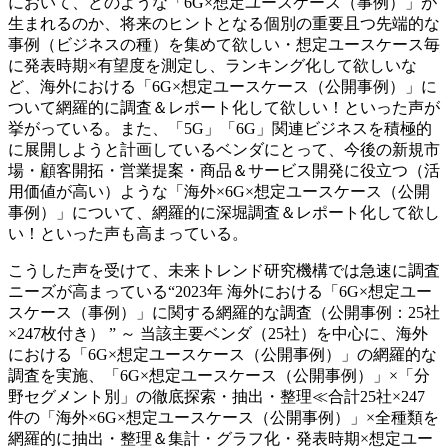
において、どのような「6G×想定ユースケース（事例）」が
生まれるのか、将来のヒントとなる個別の重要且つ先端的な
事例（ビジネスの種）を集めて欲しい・想定ユースケース毎
に発表時期×有望度を測定し、ランキング化して欲しいな
ど、海外における「6G×想定ユースケース（公開事例）」に
ついて網羅的に調査＆レポート化して欲しい！といった声が
挙がっている。また、「5G」「6G」関連ビジネスを積極的
に展開しようと計画しているベンダにとって、今後の新規市
場・顧客開拓・営業提案・商品＆サービス開発に役立つ（活
用価値が高い）ような「海外×6G×想定ユースケース（公開
事例）」について、網羅的に深堀調査＆レポート化して欲し
い！といった声も高まっている。
こうした声を受けて、未来トレンド研究機構では急速に調査
ニーズが高まっている“2023年 海外における「6G×想定ユー
スケース（事例）」に関する網羅的な調査（公開事例：25社
×247枚付き） ” ～ 当該主要ベンダ（25社）を中心に、海外
における「6G×想定ユースケース（公開事例）」の網羅的な
調査を実施、「6G×想定ユースケース（公開事例）」×「分
野セグメント別」の徹底探索・抽出・整理≪合計25社×247
件の「海外×6G×想定ユースケース（公開事例）」×全種類を
網羅的に抽出・整理＆集計・グラフ化・発表時期×想定ユー