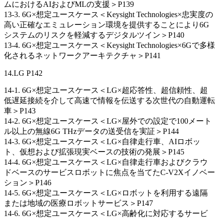
ムにおけるAIおよびMLの支援＞P139
13-3. 6G×想定ユースケース＜Keysight Technologies×忠実度の
高い正確なエミュレーション環境を提供することにより6G
システムのリスクを軽減するデジタルツイン＞P140
13-4. 6G×想定ユースケース＜Keysight Technologies×6Gで多様
化されるネットワークアーキテクチャ＞P141
14.LG P142
14-1. 6G×想定ユースケース＜LG×超応答性、超信頼性、超
低遅延接続を介して高速で情報を伝送する次世代の自動運転
車＞P143
14-2. 6G×想定ユースケース＜LG×屋外での設定で100メート
ル以上の無線6G THzデータの送受信を実証＞P144
14-3. 6G×想定ユースケース＜LG×自律走行車、AIロボッ
ト、仮想および拡張現実ベースの技術の発展＞P145
14-4. 6G×想定ユースケース＜LG×自律走行車およびクラウ
ドベースのサービスロボットに焦点を当てたC-V2Xイノベー
ション＞P146
14-5. 6G×想定ユースケース＜LG×ロボットを利用する遠隔
または地域の医療ロボットサービス＞P147
14-6. 6G×想定ユースケース＜LG×高齢化に対応するサービ