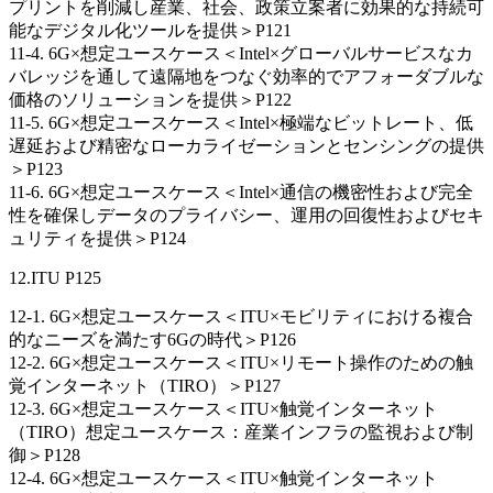
プリントを削減し産業、社会、政策立案者に効果的な持続可
能なデジタル化ツールを提供＞P121
11-4. 6G×想定ユースケース＜Intel×グローバルサービスなカ
バレッジを通して遠隔地をつなぐ効率的でアフォーダブルな
価格のソリューションを提供＞P122
11-5. 6G×想定ユースケース＜Intel×極端なビットレート、低
遅延および精密なローカライゼーションとセンシングの提供
＞P123
11-6. 6G×想定ユースケース＜Intel×通信の機密性および完全
性を確保しデータのプライバシー、運用の回復性およびセキ
ュリティを提供＞P124
12.ITU P125
12-1. 6G×想定ユースケース＜ITU×モビリティにおける複合
的なニーズを満たす6Gの時代＞P126
12-2. 6G×想定ユースケース＜ITU×リモート操作のための触
覚インターネット（TIRO）＞P127
12-3. 6G×想定ユースケース＜ITU×触覚インターネット
（TIRO）想定ユースケース：産業インフラの監視および制
御＞P128
12-4. 6G×想定ユースケース＜ITU×触覚インターネット