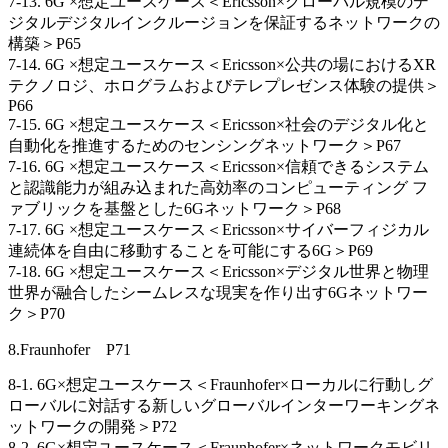
7-13. 6G ×想定ユースケース＜Ericsson×グローバル規模のデ
ジタルデジタルインクルージョンを保証するネットワークの
構築＞P65
7-14. 6G ×想定ユースケース＜Ericsson×公共の場におけるXR
テクノロジ、ホログラムおよびテレプレゼンス体験の提供＞
P66
7-15. 6G ×想定ユースケース＜Ericsson×社会のデジタル化と
自動化を推進するためのセンシングネットワーク＞P67
7-16. 6G ×想定ユースケース＜Ericsson×信頼できるシステム
と認識能力が組み込まれた高効率のコンピューティング フ
ァブリックを基盤とした6Gネットワーク＞P68
7-17. 6G ×想定ユースケース＜Ericsson×サイバーフィジカル
連続体を自由に移動することを可能にする6G＞P69
7-18. 6G ×想定ユースケース＜Ericsson×デジタル世界と物理
世界が融合したシームレスな現実を作り出す6Gネットワー
ク＞P70
8.Fraunhofer P71
8-1. 6G×想定ユースケース＜Fraunhofer×ローカルに行動しグ
ローバルに対話する新しいグローバルインターワーキングネ
ットワークの開発＞P72
8-2. 6G×想定ユースケース＜Fraunhofer×ネットワークモビリ