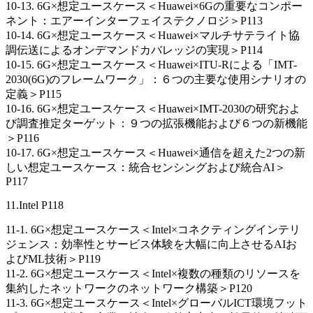
10-13. 6G×想定ユースケース＜Huawei×6Gの重要なコンポー
ネント：エアーインターフェイステクノロジ＞P113
10-14. 6G×想定ユースケース＜Huawei×マルチサテライト協
調伝送によるオンデマンドカバレッジの実現＞P114
10-15. 6G×想定ユースケース＜Huawei×ITU-Rによる「IMT-
2030(6G)のフレームワーク」：６つの主要な使用シナリオの
定義＞P115
10-16. 6G×想定ユースケース＜Huawei×IMT-2030の研究およ
び調査推定ターゲット：９つの拡張機能および６つの新機能
＞P116
10-17. 6G×想定ユースケース＜Huawei×通信を超えた2つの新
しい想定ユースケース：統合センシングおよび統合AI＞
P117
11.Intel P118
11-1. 6G×想定ユースケース＜Intel×コネクティングインテリ
ジェンス：効率性とサービス体験を大幅に向上させるAIお
よびML技術＞P119
11-2. 6G×想定ユースケース＜Intel×複数の種類のリソースを
集約したネットワークのネットワーク構築＞P120
11-3. 6G×想定ユースケース＜Intel×グローバルICT環境フット