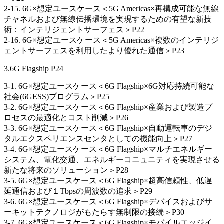
2-15. 6G×想定ユースケース＜5G Americas×再構成可能な無線
チャネルおよび無線伝播環境を実現するための有望な新技
術：インテリジェントサーフェス＞P22
2-16. 6G×想定ユースケース＜5G Americas×複数のインテリジ
ェントサーフェスを利用したより優れた通信＞P23
3.6G Flagship P24
3-1. 6G×想定ユースケース＜6G Flagship×6G対応持続可能な
社会(6GESS)プログラム＞P25
3-2. 6G×想定ユースケース＜6G Flagship×産業および製造プ
ロセスの最適化とコスト削減＞P26
3-3. 6G×想定ユースケース＜6G Flagship×自動運転車のデジ
タルエクスペリエンスセンタとしての機能向上＞P27
3-4. 6G×想定ユースケース＜6G Flagship×マルチエネルギー
システム、電化交通、エネルギーコニュニティを実現させる
新たな将来のソリューション＞P28
3-5. 6G×想定ユースケース＜6G Flagship×超高信頼性、低遅
延通信および１Tbpsの周波数の追求＞P29
3-6. 6G×想定ユースケース＜6G Flagship×デバイスおよびサ
ーキットテクノロジがもたらす無制限の接続＞P30
3-7. 6G×想定ユースケース＜6G Flagship×モバイルエッジイ