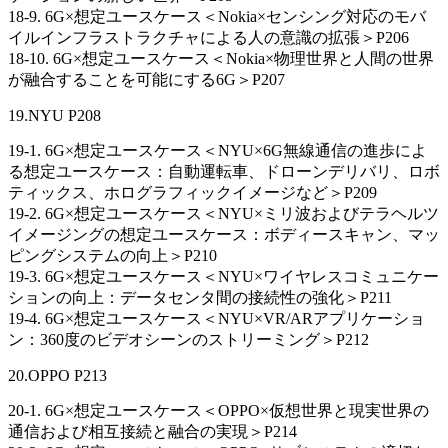
18-9. 6G×想定ユースケース＜Nokia×センシング対応のモバ
イルインフラストラクチャによる人の意識の拡張＞P206
18-10. 6G×想定ユースケース＜Nokia×物理世界と人間の世界
が融合することを可能にする6G＞P207
19.NYU P208
19-1. 6G×想定ユースケース＜NYU×6G無線通信の進歩によ
る想定ユースケース：自動運転車、ドローンデリバリ、ロボ
ティックス、ホログラフィックイメージなど＞P209
19-2. 6G×想定ユースケース＜NYU×ミリ波およびテラヘルツ
イメージングの想定ユースケース：ボディースキャン、マッ
ピングシステムの向上＞P210
19-3. 6G×想定ユースケース＜NYU×ワイヤレスコミュニケー
ションの向上：データセンタ間の接続性の強化＞P211
19-4. 6G×想定ユースケース＜NYU×VR/ARアプリケーショ
ン：360度のビデオシーンのストリーミング＞P212
20.OPPO P213
20-1. 6G×想定ユースケース＜OPPO×仮想世界と現実世界の
通信および相互接続と融合の実現＞P214