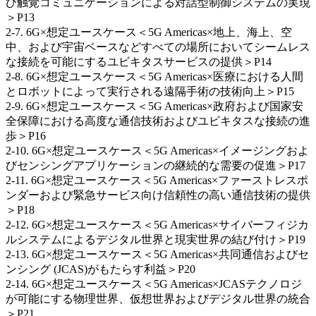
び触覚コミュニケーションによる対話型制御システムの実現
＞P13
2-7. 6G×想定ユースケース＜5G Americas×地上、海上、空
中、および宇宙ベースなどすべての場所においてシームレス
な接続を可能にするユビキタスサービスの提供＞P14
2-8. 6G×想定ユースケース＜5G Americas×医療における人間
とロボットによって実行される遠隔手術の技術向上＞P15
2-9. 6G×想定ユースケース＜5G Americas×政府および国家安
全保障における高度な通信技術およびユビキタスな接続の進
歩＞P16
2-10. 6G×想定ユースケース＜5G Americas×イメージングおよ
びセンシングアプリケーションの継続的な需要の促進＞P17
2-11. 6G×想定ユースケース＜5G Americas×ファーストレスポ
ンダーおよび緊急サービス向け信頼性の高い通信技術の提供
＞P18
2-12. 6G×想定ユースケース＜5G Americas×サイバーフィジカ
ルシステムによるデジタル世界と現実世界の結び付け＞P19
2-13. 6G×想定ユースケース＜5G Americas×共同通信およびセ
ンシング (JCAS)がもたらす利益＞P20
2-14. 6G×想定ユースケース＜5G Americas×JCASテクノロジ
が可能にする物理世界、仮想世界およびデジタル世界の統合
＞P21