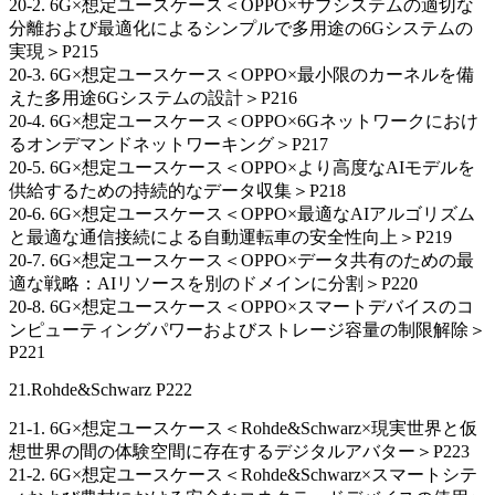
20-2. 6G×想定ユースケース＜OPPO×サブシステムの適切な
分離および最適化によるシンプルで多用途の6Gシステムの
実現＞P215
20-3. 6G×想定ユースケース＜OPPO×最小限のカーネルを備
えた多用途6Gシステムの設計＞P216
20-4. 6G×想定ユースケース＜OPPO×6Gネットワークにおけ
るオンデマンドネットワーキング＞P217
20-5. 6G×想定ユースケース＜OPPO×より高度なAIモデルを
供給するための持続的なデータ収集＞P218
20-6. 6G×想定ユースケース＜OPPO×最適なAIアルゴリズム
と最適な通信接続による自動運転車の安全性向上＞P219
20-7. 6G×想定ユースケース＜OPPO×データ共有のための最
適な戦略：AIリソースを別のドメインに分割＞P220
20-8. 6G×想定ユースケース＜OPPO×スマートデバイスのコ
ンピューティングパワーおよびストレージ容量の制限解除＞
P221
21.Rohde&Schwarz P222
21-1. 6G×想定ユースケース＜Rohde&Schwarz×現実世界と仮
想世界の間の体験空間に存在するデジタルアバター＞P223
21-2. 6G×想定ユースケース＜Rohde&Schwarz×スマートシテ