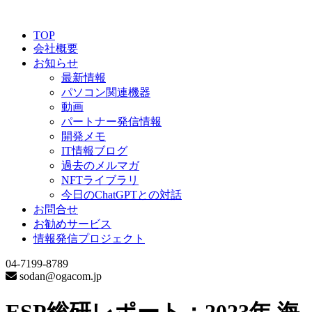
TOP
会社概要
お知らせ
最新情報
パソコン関連機器
動画
パートナー発信情報
開発メモ
IT情報ブログ
過去のメルマガ
NFTライブラリ
今日のChatGPTとの対話
お問合せ
お勧めサービス
情報発信プロジェクト
04-7199-8789
sodan@ogacom.jp