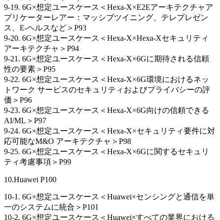
9-19. 6G×想定ユースケース＜Hexa-X×E2Eアーキテクチャア
プリケーターレアー：マッシブツイニング、テレプレゼン
ス、E-ヘルスなど＞P93
9-20. 6G×想定ユースケース＜Hexa-X×Hexa-Xセキュリティ
アーキテクチャ＞P94
9-21. 6G×想定ユースケース＜Hexa-X×6Gに期待される信頼
性の要素＞P95
9-22. 6G×想定ユースケース＜Hexa-X×6G環境におけるネッ
トワーク サービスのセキュリティおよびプライバシーの評
価＞P96
9-23. 6G×想定ユースケース＜Hexa-X×6G向けの信頼できる
AI/ML＞P97
9-24. 6G×想定ユースケース＜Hexa-X×セキュリティ要件に対
応可能なM&O アーキテクチャ＞P98
9-25. 6G×想定ユースケース＜Hexa-X×6Gに関するセキュリ
ティ考慮事項＞P99
10.Huawei P100
10-1. 6G×想定ユースケース＜Huawei×センシングと通信を単
一のシステムに統合＞P101
10-2. 6G×想定ユースケース＜Huawei×すべての業界における