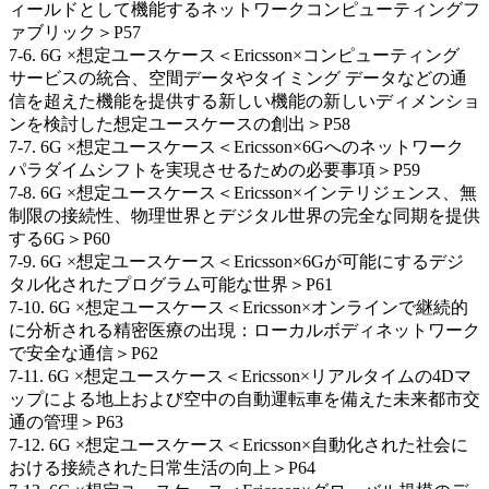
ィールドとして機能するネットワークコンピューティングフ
ァブリック＞P57
7-6. 6G ×想定ユースケース＜Ericsson×コンピューティング
サービスの統合、空間データやタイミング データなどの通
信を超えた機能を提供する新しい機能の新しいディメンショ
ンを検討した想定ユースケースの創出＞P58
7-7. 6G ×想定ユースケース＜Ericsson×6Gへのネットワーク
パラダイムシフトを実現させるための必要事項＞P59
7-8. 6G ×想定ユースケース＜Ericsson×インテリジェンス、無
制限の接続性、物理世界とデジタル世界の完全な同期を提供
する6G＞P60
7-9. 6G ×想定ユースケース＜Ericsson×6Gが可能にするデジ
タル化されたプログラム可能な世界＞P61
7-10. 6G ×想定ユースケース＜Ericsson×オンラインで継続的
に分析される精密医療の出現：ローカルボディネットワーク
で安全な通信＞P62
7-11. 6G ×想定ユースケース＜Ericsson×リアルタイムの4Dマ
ップによる地上および空中の自動運転車を備えた未来都市交
通の管理＞P63
7-12. 6G ×想定ユースケース＜Ericsson×自動化された社会に
おける接続された日常生活の向上＞P64