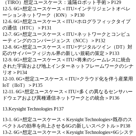
（TIRO）想定ユースケース：遠隔ロボット手術＞P129
12-5. 6G×想定ユースケース＜ITU×インテリジェントオペレ
ーションネットワーク（ION）＞P130
12-6. 6G×想定ユースケース＜ITU×ホログラフィックタイプ
の通信（HTC）＞P131
12-7. 6G×想定ユースケース＜ITU×ネットワークとコンピュ
ーティングのコンバージェンス（NCC）＞P132
12-8. 6G×想定ユースケース＜ITU×デジタルツイン（DT）対
応のサイバーフィジカル界の新しい規範の策定＞P133
12-9. 6G×想定ユースケース＜ITU×将来のシームレスに統合
された宇宙および地上インターネットフレームワークのシナ
リオ＞P134
12-10. 6G×想定ユースケース＜ITU×クラウド化を伴う産業用
IoT（IIoT）＞P135
12-11. 6G×想定ユースケース＜ITU×多くの異なるセンサハー
ドウェアおよび異種通信ネットワークとの統合＞P136
13.Keysight Technologies P137
13-1. 6G×想定ユースケース＜Keysight Technologies×既存のス
ペクトルの効率を向上させる6Gの新しいスペクトル＞P138
13-2. 6G×想定ユースケース＜Keysight Technologies×6Gシステ