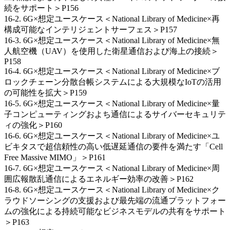
続をサポート＞P156
16-2. 6G×想定ユースケース＜National Library of Medicine×再
構成可能なインテリジェントサーフェス＞P157
16-3. 6G×想定ユースケース＜National Library of Medicine×無
人航空機（UAV）を使用した衛星通信および海上の接続＞
P158
16-4. 6G×想定ユースケース＜National Library of Medicine×ブ
ロックチェーン分散台帳システムによる大規模なIoTの活用
の可能性を拡大＞P159
16-5. 6G×想定ユースケース＜National Library of Medicine×量
子コンピューティングおよち通信によるサイバーセキュリテ
ィの強化＞P160
16-6. 6G×想定ユースケース＜National Library of Medicine×ユ
ビキタスで超信頼性の高い低遅延通信の要件を満たす「Cell
Free Massive MIMO」＞P161
16-7. 6G×想定ユースケース＜National Library of Medicine×周
囲広報散乱通信によるエネルギー効率の改善＞P162
16-8. 6G×想定ユースケース＜National Library of Medicine×ク
ラウドソーシングの支援および最先端の流通プラットフォー
ムの強化による持続可能なビジネスモデルの共有をサポート
＞P163