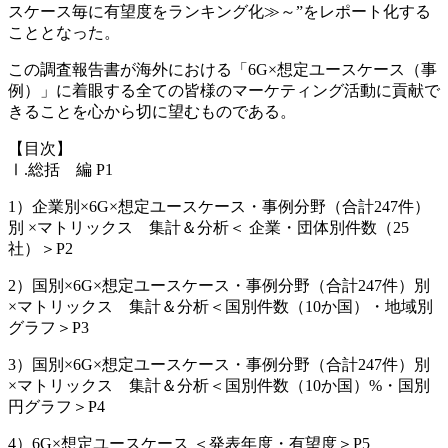
スケース毎に有望度をランキング化≫～”をレポート化する
こととなった。
この調査報告書が海外における「6G×想定ユースケース（事
例）」に着眼する全ての皆様のマーケティング活動に貢献で
きることを心から切に望むものである。
【目次】
Ⅰ.総括 編 P1
1）企業別×6G×想定ユースケース・事例分野（合計247件）
別 ×マトリックス 集計＆分析＜ 企業・団体別件数（25
社）＞P2
2）国別×6G×想定ユースケース・事例分野（合計247件）別
×マトリックス 集計＆分析＜国別件数（10か国）・地域別
グラフ＞P3
3）国別×6G×想定ユースケース・事例分野（合計247件）別
×マトリックス 集計＆分析＜国別件数（10か国）%・国別
円グラフ＞P4
4）6G×想定ユースケース ＜発表年度・有望度＞P5