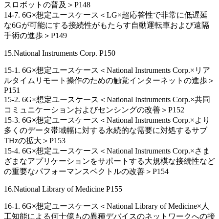
スロボットの普及＞P148
14-7. 6G×想定ユースケース＜LG×超応答性で非常に低遅延
な6Gが可能にする接続性がもたらす自動運転車および遠隔
手術の進歩＞P149
15.National Instruments Corp. P150
15-1. 6G×想定ユースケース＜National Instruments Corp.×リア
ルタイムリモート操作のための触覚インターネットの進歩＞
P151
15-2. 6G×想定ユースケース＜National Instruments Corp.×共同
コミュニケーションおよびセンシングの改善＞P152
15-3. 6G×想定ユースケース＜National Instruments Corp.×より
多くのデータ帯域幅に対する永続的な需要に対処するサブ
THzの拡大＞P153
15-4. 6G×想定ユースケース＜National Instruments Corp.×さま
ざまなアプリケーションをサポートする大規模な接続性など
の重要なパフォーマンスベクトルの改善＞P154
16.National Library of Medicine P155
16-1. 6G×想定ユースケース＜National Library of Medicine×人
工知能による何十億もの異種デバイスのネットワークへの接