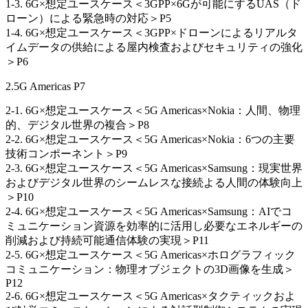
1-3. 6G×想定ユースケース＜3GPP×6Gが可能にするUAS（ド
ローン）による緊急時の対応＞P5
1-4. 6G×想定ユースケース＜3GPP×ドローンによるリアルタ
イムデータの供給による屋内検査およびセキュリティの強化
＞P6
2.5G Americas P7
2-1. 6G×想定ユースケース＜5G Americas×Nokia：人間、物理
的、デジタル世界の複合＞P8
2-2. 6G×想定ユースケース＜5G Americas×Nokia：6つの主要
技術コンポーネント＞P9
2-3. 6G×想定ユースケース＜5G Americas×Samsung：現実世界
およびデジタル世界のシームレスな接続よる人間の体験向上
＞P10
2-4. 6G×想定ユースケース＜5G Americas×Samsung：AIでコ
ミュニケーション資源を効率的に活用し必要なエネルギーの
削減および持続可能通信体験の実現＞P11
2-5. 6G×想定ユースケース＜5G Americas×ホログラフィック
コミュニケーション：物理オブジェクトの3D画像を生成＞
P12
2-6. 6G×想定ユースケース＜5G Americas×タクティックおよ