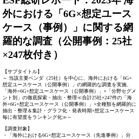
ESP総研レポート：2023年 海
外における「6G×想定ユース
ケース（事例）」に関する網
羅的な調査（公開事例：25社
×247枚付き）
【サブタイトル】
～ 当該主要ベンダ（25社）を中心に、海外における「6G×
想定ユースケース（公開事例）」の網羅的な調査を実施、
「海外×6G×想定ユースケース（公開事例）」×「分野セグメ
ント別」の徹底探索・抽出・整理≪合計25社×247件の「海
外×6G×想定ユースケース（公開事例）」×全種類を網羅的に
抽出・整理＆集計・グラフ化・発表時期×想定ユースケース
毎に有望度をランキング化≫～
【調査対象】
・「海外における6G×想定ユースケース（先進事例）」分