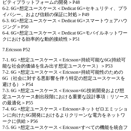
ビティプラットフォームの開発＞P48
6-2. 6G×想定ユースケース＜Dedicat 6G×セキュリティ、プラ
イバシー、および信頼の保証に対処＞P49
6-3. 6G×想定ユースケース＜Dedicat 6G×スマートウェアハウ
ジング＞P50
6-4. 6G×想定ユースケース＜Dedicat 6G×モバイルネットワー
クにおける効率的な動的接続性＞P51
7.Ericsson P52
7-1. 6G ×想定ユースケース＜Ericsson×持続可能な6G(持続可
能な社会的価値を生み出す想定ユースケース）＞P53
7-2. 6G ×想定ユースケース＜Ericsson×持続可能性のための
6G（社会に対する悪影響を伴う特定の想定ユースケースを
避ける）＞P54
7-3. 6G ×想定ユースケース＜Ericsson×6G技術開発および想
定ユースケース創出段階における重要な設計事項：リソース
の最適化＞P55
7-4. 6G ×想定ユースケース＜Ericsson×ネットゼロエミッショ
ンに向けた6G開発におけるよりクリーンな電力をネットワ
ークに供給＞P56
7-5. 6G ×想定ユースケース＜Ericsson×すべての機能を統合フ