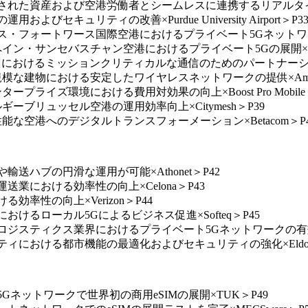
された資産および空港労働者とシームレスに連携するリアルタイムデー
セキュリティの改善×Purdue University Airport＞P3
ス・フォートワース国際空港におけるプライベート5Gネットワークの展開
ン・サンセバスチャン空港におけるプライベート5Gの展開×Cellnex
欧州におけるミッションクリティカルな通信のためのパートナーシップを
規模な建物における安定したワイヤレスネットワークの提供×Amant
ズ環境における費用対効果の向上×Boost Pro Mobile Signal 
ギーブリュッセル空港の運用効率向上×Citymesh＞P39
性能な空港へのデジタルトランスフォーメーション×Betacom＞P4
輸送ハブの円滑な運用が可能×Athonet＞P42
送業における効率性の向上×Celona＞P43
効率性の向上×Verizon＞P44
おけるローカル5Gによるビジネス促進×Softeq＞P45
ロジスティクス業界におけるプライベート5Gネットワークの有効性×E
ティにおける都市機能の最適化およびセキュリティの強化×Eldora
5Gネットワークで世界初の商用eSIMの展開×TUK＞P49