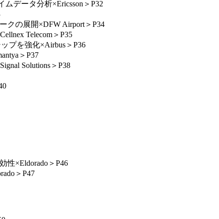
タ分析×Ericsson＞P32
3
×DFW Airport＞P34
 Telecom＞P35
強化×Airbus＞P36
ya＞P37
Solutions＞P38
0
ldorado＞P46
do＞P47