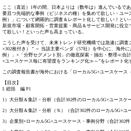
ここ（直近）1年の間、日本よりは（数年は）進んでいるであ
要且つ先端的な事例（ビジネスの種）を集めて欲しい・ユース
例）」について網羅的に調査＆レポート化して欲しい！とい
新規市場・顧客開拓・営業提案・商品＆サービス開発に役立つ
て欲しい！といった声も高まっている。
こうした声を受けて、未来トレンド研究機構では急速に調査ニー
×302枚付き） ” ～ 当該主要ベンダ（57社）を中心に、
例）」×「分野セグメント別」の徹底探索・抽出・整理≪合計5
×ユースケース毎に有望度をランキング化≫～”をレポート化
この調査報告書が海外における「ローカル5G×ユースケー
【目次】
I. 総括 編 P1
1）大分類＆集計・分析（合計302件のローカル5G×ユースケ
2）大分類＆集計・分析（％）（合計302件のローカル5G×
3）企業別×ローカル5G×ユースケース・事例分野（合計302