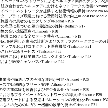
ベート5Gネットワークによるヘルスケア業界のデジタル化×Kore W
Iと組み合わせたヘルスケアにおけるネットワークの改善×Amantya
ットワークが提供する秘密情報の保持×Boost Pro Mobile Sign
ズ環境における費用対効果の向上×Boost Pro Mobile Signal 
施設内の患者のモニタリング×Redhat＞P16
の病歴に基づいた処方箋記録の維持×Redhat＞P17
の高い遠隔医療×Citymesh＞P18
施設における安全なデータ共有×Citymesh＞P19
IoTを使用した患者の診断およびスタッフのワークフローの改善×Ci
アラブルおよびコネクテッド医療機器×Tealcom＞P21
れた緊急サービス ×Tealcom＞P22
施設における従業員のパニックボタン×Tealcom＞P23
よび医療キャンパス×Tealcom＞P24
業者や輸送ハブの円滑な運用が可能×Athonet＞P26
ズで効率的なフリート管理×Athonet＞P27
空の旅体験を改善およびデジタル化×Athonet＞P28
おけるプライベート5Gネットワークの導入×Ericsson＞P29
港フリートによる空港オペレーションの最適化×Ericsson＞P3
もののためのレガシー機器の段階的廃止×Ericsson＞P31