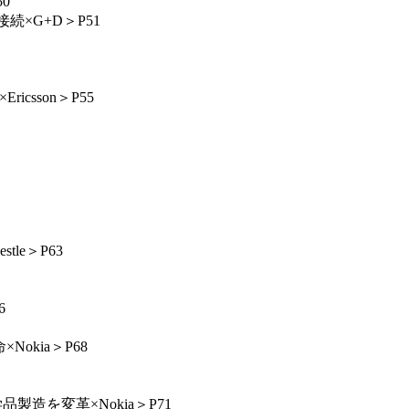
0
×G+D＞P51
sson＞P55
le＞P63
6
okia＞P68
造を変革×Nokia＞P71