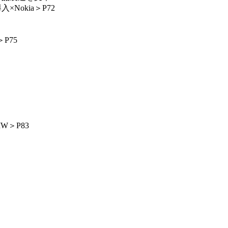
okia＞P72
P75
W＞P83