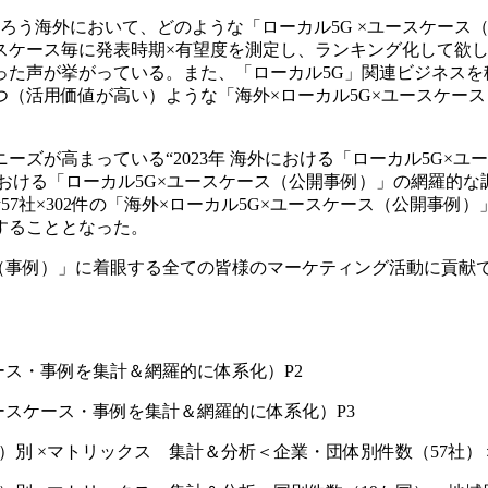
ろう海外において、どのような「ローカル5G ×ユースケース
ケース毎に発表時期×有望度を測定し、ランキング化して欲しい
った声が挙がっている。また、「ローカル5G」関連ビジネスを
（活用価値が高い）ような「海外×ローカル5G×ユースケー
ズが高まっている“2023年 海外における「ローカル5G×ユ
海外における「ローカル5G×ユースケース（公開事例）」の網羅的
7社×302件の「海外×ローカル5G×ユースケース（公開事例
することとなった。
ス（事例）」に着眼する全ての皆様のマーケティング活動に貢献
ース・事例を集計＆網羅的に体系化）P2
ユースケース・事例を集計＆網羅的に体系化）P3
件）別 ×マトリックス 集計＆分析＜企業・団体別件数（57社）＞