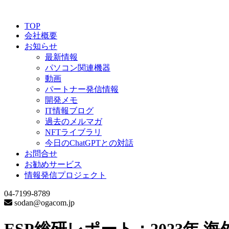
TOP
会社概要
お知らせ
最新情報
パソコン関連機器
動画
パートナー発信情報
開発メモ
IT情報ブログ
過去のメルマガ
NFTライブラリ
今日のChatGPTとの対話
お問合せ
お勧めサービス
情報発信プロジェクト
04-7199-8789
sodan@ogacom.jp