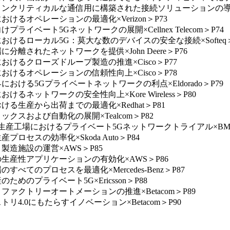
ションクリティカルな通信用に構築された接続ソリューションの導入×N
おけるオペレーションの最適化×Verizon＞P73
ライベート5Gネットワークの展開×Cellnex Telecom＞P74
におけるローカル5G：莫大な数のデバイスの安全な接続×Softeq＞
分離されたネットワークを提供×John Deere＞P76
おけるクローズドループ製造の推進×Cisco＞P77
おけるオペレーションの信頼性向上×Cisco＞P78
における5Gプライベートネットワークの利点×Eldorado＞P79
るネットワークの安全性向上×Kore Wireless＞P80
ける生産から出荷までの最適化×Redhat＞P81
ックスおよび自動化の展開×Tealcom＞P82
Wの生産工場におけるプライベート5Gネットワークトライアル×BM
ロセスの効率化×Skoda Auto＞P84
製造施設の運営×AWS＞P85
の生産性アプリケーションの有効化×AWS＞P86
べてのプロセスを最適化×Mercedes-Benz＞P87
めのプライベート5G×Ericsson＞P88
ファクトリーオートメーションの推進×Betacom＞P89
リ4.0にもたらすイノベーション×Betacom＞P90