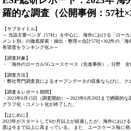
ESP総研レポート：2023年
羅的な調査（公開事例：57社×
【サブタイトル】
～ 当該主要ベンダ（57社）を中心に、海外における「ローカ
メント別」の徹底探索・抽出・整理≪合計57社×302件の「
有望度をランキング化≫～
【調査対象】
・「海外のローカル5Gユースケース（先進事例）」分野 全
【調査方法】
・弊社専門調査員によるオープンデータの収集ならびに、ク
【調査＆レポート期間】
・2023年6月15日（調査開始）～2023年6月29日まで網
グラフ化・コメント化が終了した。
【はじめに】
2023年がスタートして6か月以上が経過したが、海外にお
度は今まで以上に高まっている。 また、ユースケース毎に発