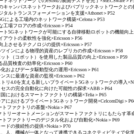
トネットワークでのeSIMの展開テストを完了×MECSware＞P5
などのキャンパスネットワークおよびパブリックネットワークとの接続
タルトランスフォーメーションを支援×Athonet＞P52
Gによる工場内のネットワーク構築×Celona＞P53
場フロアの作成×Ericsson＞P54
ート5Gネットワークが可能にする自律移動ロボットの機能向上×Eric
ウトの柔軟性を強化×Ericsson＞P56
させるテクノロジの提供×Ericsson＞P57
ツインによる物理的資産のレプリカの作成×Ericsson＞P58
ット（コボット）を使用した製品品質の向上×Ericsson＞P59
質検査の効率化×Ericsson＞P60
およびデータ駆動型化の運用×Ericsson＞P61
スに最適な資産の監視×Ericsson＞P62
トリ4.0を支える新しいプライベート5Gネットワークの導入×Nest
プロセスの完全自動化に向けた可能性の探求×ABB＞P64
国におけるスマートファクトリの構築×Telia＞P65
アにおけるプライベート5Gネットワーク開発×CelcomDigi＞P6
トファクトリの基盤×Nokia＞P67
ァクトリーオートメーションがスマートファクトリにもたらす革命×N
ートファクトリーのデジタル化および自動化×Nokia＞P69
ードの接続性の提供×Nokia＞P70
イス、人、機械が一体となって連携できるコネクティビティで化学品製