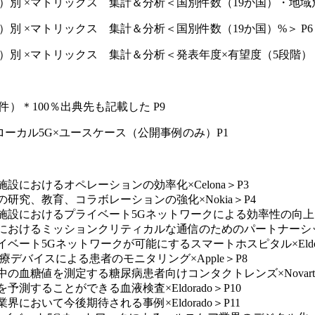
件）別 ×マトリックス 集計＆分析＜国別件数（19か国）・地域別
）別 ×マトリックス 集計＆分析＜国別件数（19か国）%＞ P6
件）別 ×マトリックス 集計＆分析＜発表年度×有望度（5段階）
件）＊100％出典先も記載した P9
×ローカル5G×ユースケース（公開事例のみ）P1
施設におけるオペレーションの効率化×Celona＞P3
の研究、教育、コラボレーションの強化×Nokia＞P4
療施設におけるプライベート5Gネットワークによる効率性の向上×No
州におけるミッションクリティカルな通信のためのパートナーシップを
イベート5Gネットワークが可能にするスマートホスピタル×Eldora
医療デバイスによる患者のモニタリング×Apple＞P8
中の血糖値を測定する糖尿病患者向けコンタクトレンズ×Novarti
予測することができる血液検査×Eldorado＞P10
界において今後期待される事例×Eldorado＞P11