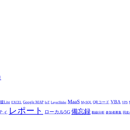
班
MaaS
VBA
Lite
Google MAP
QRコード
EXCEL
IoT
LayerSlider
MySQL
VPS
レポート
備忘録
ローカル5G
ティ
動線分析
参加者募集
同友