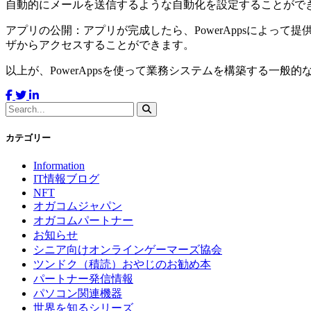
自動的にメールを送信するような自動化を設定することがで
アプリの公開：アプリが完成したら、PowerAppsによって
ザからアクセスすることができます。
以上が、PowerAppsを使って業務システムを構築する一
カテゴリー
Information
IT情報ブログ
NFT
オガコムジャパン
オガコムパートナー
お知らせ
シニア向けオンラインゲーマーズ協会
ツンドク（積読）おやじのお勧め本
パートナー発信情報
パソコン関連機器
世界を知るシリーズ