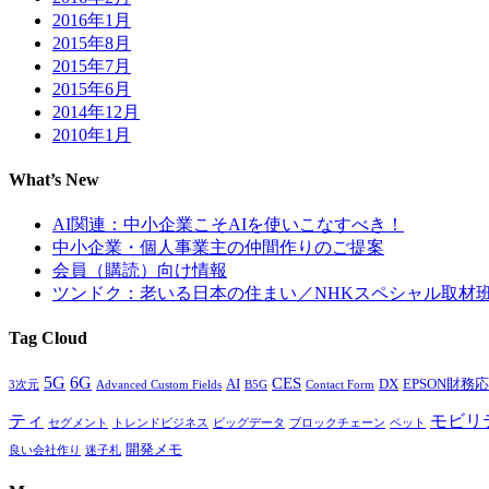
2016年1月
2015年8月
2015年7月
2015年6月
2014年12月
2010年1月
What’s New
AI関連：中小企業こそAIを使いこなすべき！
中小企業・個人事業主の仲間作りのご提案
会員（購読）向け情報
ツンドク：老いる日本の住まい／NHKスペシャル取材
Tag Cloud
5G
6G
CES
AI
DX
EPSON財務応援
3次元
Advanced Custom Fields
B5G
Contact Form
ティ
モビリ
セグメント
トレンドビジネス
ビッグデータ
ブロックチェーン
ペット
開発メモ
良い会社作り
迷子札