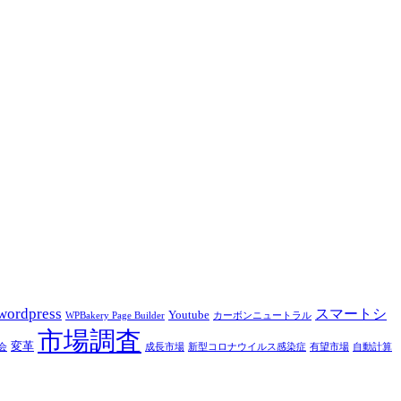
wordpress
スマートシ
Youtube
WPBakery Page Builder
カーボンニュートラル
市場調査
変革
会
成長市場
新型コロナウイルス感染症
有望市場
自動計算