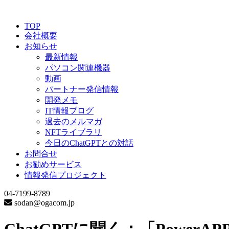
TOP
会社概要
お知らせ
最新情報
パソコン関連機器
動画
パートナー発信情報
開発メモ
IT情報ブログ
過去のメルマガ
NFTライブラリ
今日のChatGPTとの対話
お問合せ
お勧めサービス
情報発信プロジェクト
04-7199-8789
sodan@ogacom.jp