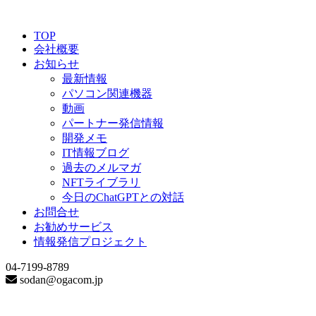
TOP
会社概要
お知らせ
最新情報
パソコン関連機器
動画
パートナー発信情報
開発メモ
IT情報ブログ
過去のメルマガ
NFTライブラリ
今日のChatGPTとの対話
お問合せ
お勧めサービス
情報発信プロジェクト
04-7199-8789
sodan@ogacom.jp