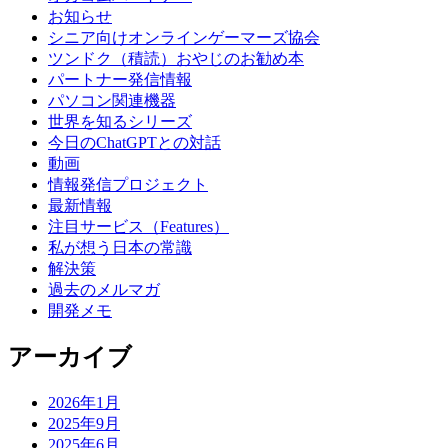
お知らせ
シニア向けオンラインゲーマーズ協会
ツンドク（積読）おやじのお勧め本
パートナー発信情報
パソコン関連機器
世界を知るシリーズ
今日のChatGPTとの対話
動画
情報発信プロジェクト
最新情報
注目サービス（Features）
私が想う日本の常識
解決策
過去のメルマガ
開発メモ
アーカイブ
2026年1月
2025年9月
2025年6月