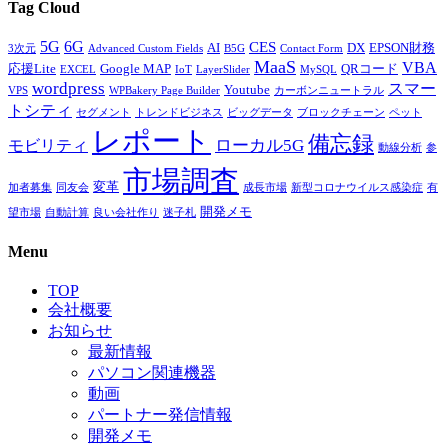
Tag Cloud
5G
6G
CES
AI
DX
EPSON財務
3次元
Advanced Custom Fields
B5G
Contact Form
MaaS
VBA
応援Lite
Google MAP
QRコード
EXCEL
IoT
LayerSlider
MySQL
wordpress
スマー
Youtube
VPS
WPBakery Page Builder
カーボンニュートラル
トシティ
セグメント
トレンドビジネス
ビッグデータ
ブロックチェーン
ペット
レポート
備忘録
ローカル5G
モビリティ
動線分析
参
市場調査
変革
加者募集
同友会
成長市場
新型コロナウイルス感染症
有
開発メモ
望市場
自動計算
良い会社作り
迷子札
Menu
TOP
会社概要
お知らせ
最新情報
パソコン関連機器
動画
パートナー発信情報
開発メモ