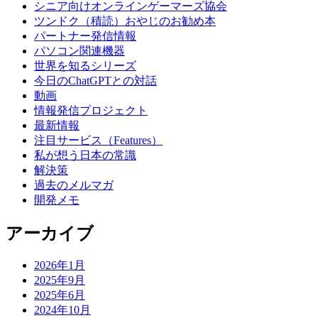
シニア向けオンラインゲーマーズ協会
ツンドク（積読）おやじのお勧め本
パートナー発信情報
パソコン関連機器
世界を知るシリーズ
今日のChatGPTとの対話
動画
情報発信プロジェクト
最新情報
注目サービス（Features）
私が想う日本の常識
解決策
過去のメルマガ
開発メモ
アーカイブ
2026年1月
2025年9月
2025年6月
2024年10月