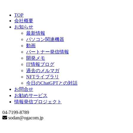
TOP
会社概要
お知らせ
最新情報
パソコン関連機器
動画
パートナー発信情報
開発メモ
IT情報ブログ
過去のメルマガ
NFTライブラリ
今日のChatGPTとの対話
お問合せ
お勧めサービス
情報発信プロジェクト
04-7199-8789
sodan@ogacom.jp