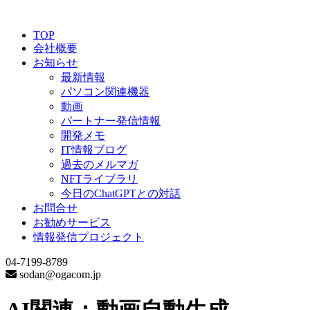
TOP
会社概要
お知らせ
最新情報
パソコン関連機器
動画
パートナー発信情報
開発メモ
IT情報ブログ
過去のメルマガ
NFTライブラリ
今日のChatGPTとの対話
お問合せ
お勧めサービス
情報発信プロジェクト
04-7199-8789
sodan@ogacom.jp