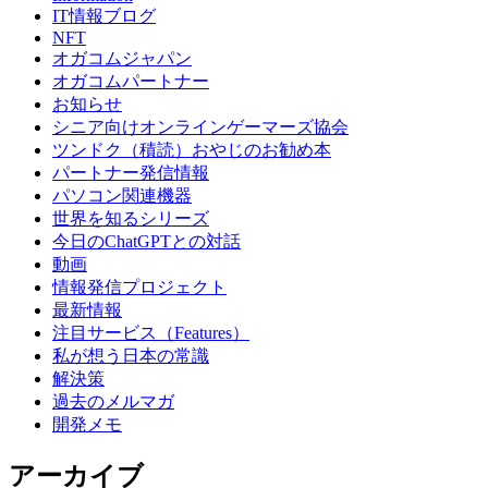
IT情報ブログ
NFT
オガコムジャパン
オガコムパートナー
お知らせ
シニア向けオンラインゲーマーズ協会
ツンドク（積読）おやじのお勧め本
パートナー発信情報
パソコン関連機器
世界を知るシリーズ
今日のChatGPTとの対話
動画
情報発信プロジェクト
最新情報
注目サービス（Features）
私が想う日本の常識
解決策
過去のメルマガ
開発メモ
アーカイブ