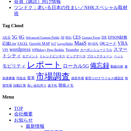
会員（購読）向け情報
ツンドク：老いる日本の住まい／NHKスペシャル取材
班
Tag Cloud
5G
6G
CES
AI
DX
EPSON財務
3次元
Advanced Custom Fields
B5G
Contact Form
MaaS
VBA
応援Lite
Google MAP
QRコード
EXCEL
IoT
LayerSlider
MySQL
wordpress
スマー
Youtube
VPS
WPBakery Page Builder
カーボンニュートラル
トシティ
セグメント
トレンドビジネス
ビッグデータ
ブロックチェーン
ペット
レポート
備忘録
ローカル5G
モビリティ
動線分析
参
市場調査
変革
加者募集
同友会
成長市場
新型コロナウイルス感染症
有
開発メモ
望市場
自動計算
良い会社作り
迷子札
Menu
TOP
会社概要
お知らせ
最新情報