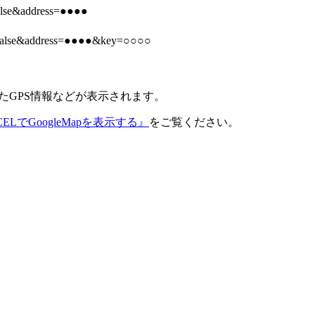
alse&address=●●●●
=false&address=●●●●&key=○○○○
たGPS情報などが表示されます。
ELでGoogleMapを表示する』
をご覧ください。