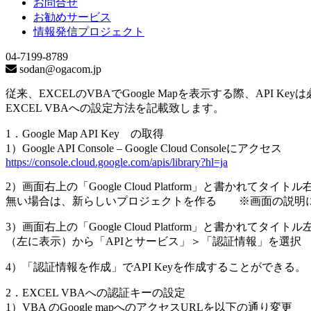
お問合せ
お勧めサービス
情報発信プロジェクト
04-7199-8789
sodan@ogacom.jp
従来、EXCELのVBAでGoogle Mapを表示する際、API Ke
EXCEL VBAへの設定方法を記載致します。
1．Google Map API Key の取得
1）Google API Console – Google Cloud Consoleにアクセス
https://console.cloud.google.com/apis/library?hl=ja
2）画面右上の「Google Cloud Platform」と書かれて
無い場合は、新らしいプロジェクトを作る ※画面の説明に
3）画面右上の「Google Cloud Platform」と書かれて
（左に表示）から「APIとサービス」＞「認証情報」を選択
4）「認証情報を作成」でAPI Keyを作成することができる。
2．EXCEL VBAへの認証キーの設定
1）VBA のGoogle mapへのアクセスURLを以下の通り変更