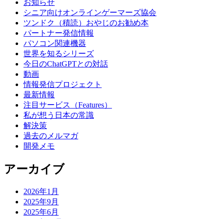
お知らせ
シニア向けオンラインゲーマーズ協会
ツンドク（積読）おやじのお勧め本
パートナー発信情報
パソコン関連機器
世界を知るシリーズ
今日のChatGPTとの対話
動画
情報発信プロジェクト
最新情報
注目サービス（Features）
私が想う日本の常識
解決策
過去のメルマガ
開発メモ
アーカイブ
2026年1月
2025年9月
2025年6月