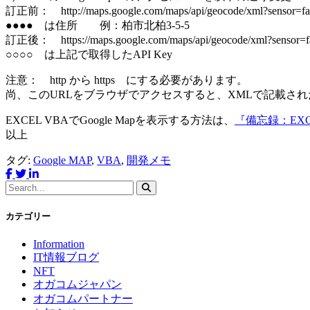
訂正前： http://maps.google.com/maps/api/geocode/xml?sensor=f
●●●● は住所 例：柏市北柏3-5-5
訂正後： https://maps.google.com/maps/api/geocode/xml?sensor
○○○○ は上記で取得したAPI Key
注意： http から https にする必要があります。
尚、このURLをブラウザでアクセスすると、XMLで記載され
EXCEL VBAでGoogle Mapを表示する方法は、
『備忘録：EXC
以上
タグ:
Google MAP
,
VBA
,
開発メモ
カテゴリー
Information
IT情報ブログ
NFT
オガコムジャパン
オガコムパートナー