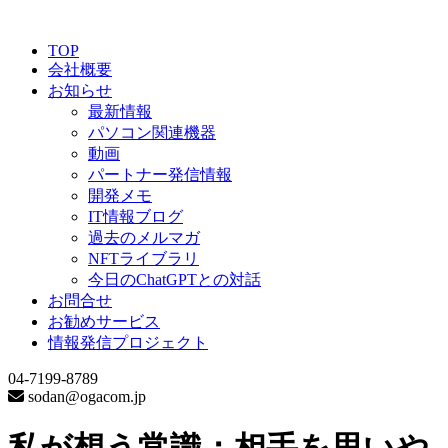
TOP
会社概要
お知らせ
最新情報
パソコン関連機器
動画
パートナー発信情報
開発メモ
IT情報ブログ
過去のメルマガ
NFTライブラリ
今日のChatGPTとの対話
お問合せ
お勧めサービス
情報発信プロジェクト
04-7199-8789
sodan@ogacom.jp