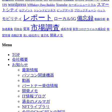
wordpress
スマー
Youtube
VPS
WPBakery Page Builder
カーボンニュートラル
トシティ
セグメント
トレンドビジネス
ビッグデータ
ブロックチェーン
ペット
レポート
備忘録
ローカル5G
モビリティ
動線分析
参
市場調査
変革
加者募集
同友会
成長市場
新型コロナウイルス感染症
有
開発メモ
望市場
自動計算
良い会社作り
迷子札
Menu
TOP
会社概要
お知らせ
最新情報
パソコン関連機器
動画
パートナー発信情報
開発メモ
IT情報ブログ
過去のメルマガ
NFTライブラリ
今日のChatGPTとの対話