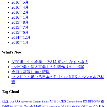
2016年5月
2016年4月
2016年2月
2016年1月
2015年8月
2015年7月
2015年6月
2014年12月
2010年1月
What’s New
AI関連：中小企業こそAIを使いこなすべき！
中小企業・個人事業主の仲間作りのご提案
会員（購読）向け情報
ツンドク：老いる日本の住まい／NHKスペシャル取材
班
Tag Cloud
5G
6G
CES
AI
DX
EPSON財務
3次元
Advanced Custom Fields
B5G
Contact Form
MaaS
VBA
応援Lite
Google MAP
QRコード
EXCEL
IoT
LayerSlider
MySQL