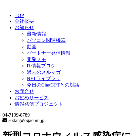
TOP
会社概要
お知らせ
最新情報
パソコン関連機器
動画
パートナー発信情報
開発メモ
IT情報ブログ
過去のメルマガ
NFTライブラリ
今日のChatGPTとの対話
お問合せ
お勧めサービス
情報発信プロジェクト
04-7199-8789
sodan@ogacom.jp