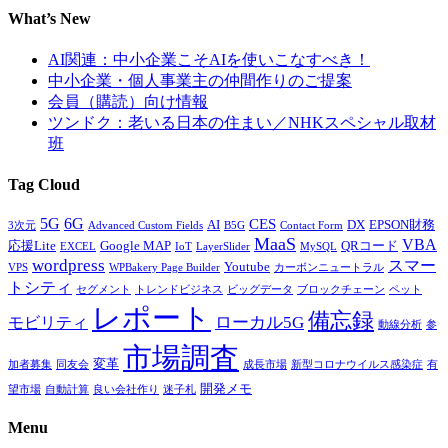
What’s New
AI関連：中小企業こそAIを使いこなすべき！
中小企業・個人事業主の仲間作りのご提案
会員（購読）向け情報
ツンドク：老いる日本の住まい／NHKスペシャル取材
班
Tag Cloud
5G
6G
CES
AI
DX
EPSON財務
3次元
Advanced Custom Fields
B5G
Contact Form
MaaS
VBA
応援Lite
Google MAP
QRコード
EXCEL
IoT
LayerSlider
MySQL
wordpress
スマー
Youtube
VPS
WPBakery Page Builder
カーボンニュートラル
トシティ
セグメント
トレンドビジネス
ビッグデータ
ブロックチェーン
ペット
レポート
備忘録
ローカル5G
モビリティ
動線分析
参
市場調査
変革
加者募集
同友会
成長市場
新型コロナウイルス感染症
有
開発メモ
望市場
自動計算
良い会社作り
迷子札
Menu