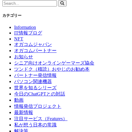
カテゴリー
Information
IT情報ブログ
NFT
オガコムジャパン
オガコムパートナー
お知らせ
シニア向けオンラインゲーマーズ協会
ツンドク（積読）おやじのお勧め本
パートナー発信情報
パソコン関連機器
世界を知るシリーズ
今日のChatGPTとの対話
動画
情報発信プロジェクト
最新情報
注目サービス（Features）
私が想う日本の常識
解決策