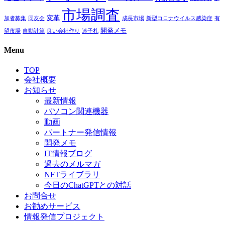
市場調査
変革
加者募集
同友会
成長市場
新型コロナウイルス感染症
有
開発メモ
望市場
自動計算
良い会社作り
迷子札
Menu
TOP
会社概要
お知らせ
最新情報
パソコン関連機器
動画
パートナー発信情報
開発メモ
IT情報ブログ
過去のメルマガ
NFTライブラリ
今日のChatGPTとの対話
お問合せ
お勧めサービス
情報発信プロジェクト