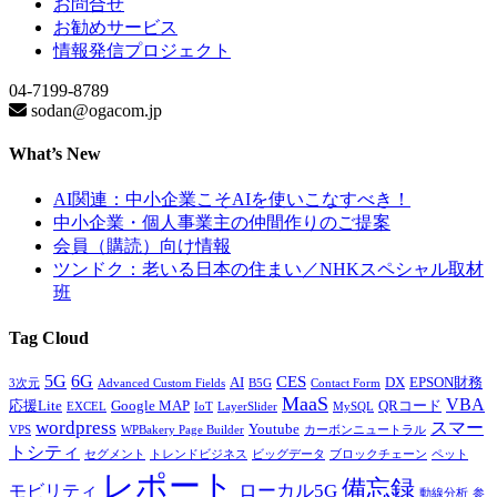
お問合せ
お勧めサービス
情報発信プロジェクト
04-7199-8789
sodan@ogacom.jp
What’s New
AI関連：中小企業こそAIを使いこなすべき！
中小企業・個人事業主の仲間作りのご提案
会員（購読）向け情報
ツンドク：老いる日本の住まい／NHKスペシャル取材
班
Tag Cloud
5G
6G
CES
AI
DX
EPSON財務
3次元
Advanced Custom Fields
B5G
Contact Form
MaaS
VBA
応援Lite
Google MAP
QRコード
EXCEL
IoT
LayerSlider
MySQL
wordpress
スマー
Youtube
VPS
WPBakery Page Builder
カーボンニュートラル
トシティ
セグメント
トレンドビジネス
ビッグデータ
ブロックチェーン
ペット
レポート
備忘録
ローカル5G
モビリティ
動線分析
参